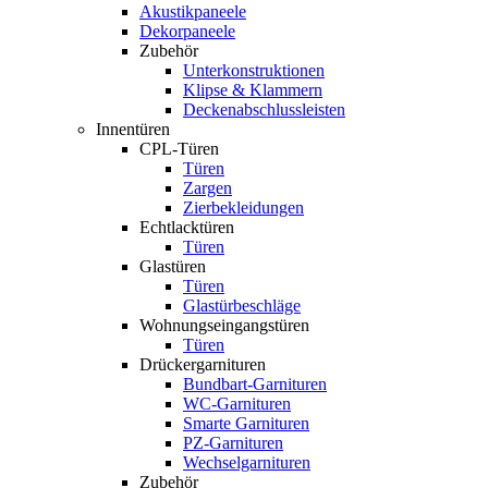
Akustikpaneele
Dekorpaneele
Zubehör
Unterkonstruktionen
Klipse & Klammern
Deckenabschlussleisten
Innentüren
CPL-Türen
Türen
Zargen
Zierbekleidungen
Echtlacktüren
Türen
Glastüren
Türen
Glastürbeschläge
Wohnungseingangstüren
Türen
Drückergarnituren
Bundbart-Garnituren
WC-Garnituren
Smarte Garnituren
PZ-Garnituren
Wechselgarnituren
Zubehör