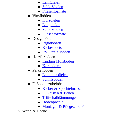
Langdielen
Schloßdielen
Fliesenformate
Vinylböden
Kurzdielen
Langdielen
Schloßdielen
Fliesenformate
Designböden
Rigidböden
Klebesheets
PVC freie Böden
Holzfußböden
Lindura-Holzböden
Korkböden
Parkettböden
Landhausdielen
Schiffsböden
Fußbodenzubehör
Kleber & Spachtelmassen
Fußleisten & Ecken
Trittschalldämmungen
Bodenprofile
Montage- & Pflegezubehör
Wand & Decke