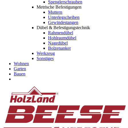
Spenglerschrauben
Metrische Befestigungen
Muttern
Unterlegscheiben
Gewindestangen
Dübel & Befestigungstechnik
Rahmendübel
Hohlraumdübel
Nagedübel
Bolzenanker
Werkzeug
Sonstiges
Wohnen
Garten
Bauen