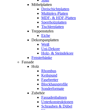
Span
Möbelplatten
Dreischichtplatten
Multiplex-Platten
MDF- & HDF-Platten
Sperrholzplatten
Tischlerplatten
Treppenstufen
Eiche
Dekorspanplatten
Weiß
Uni-Dekore
Holz- & Steindekore
Fensterbänke
Fassade
Holz
Rhombus
Keilspund
Fasebretter
Blockhausprofile
Sonderformate
Zubehör
Fassadenbahnen
Unterkonstruktionen
Schrauben & Dübel