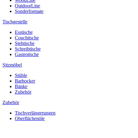
WoodLine
OutdoorLine
Sonderformate
Tischgestelle
Esstische
Couchtische
Stehtische
Schreibtische
Gastrotische
Sitzmöbel
Stühle
Barhocker
Bänke
Zubehör
Zubehör
Tischverlängerungen
Oberflächenöle