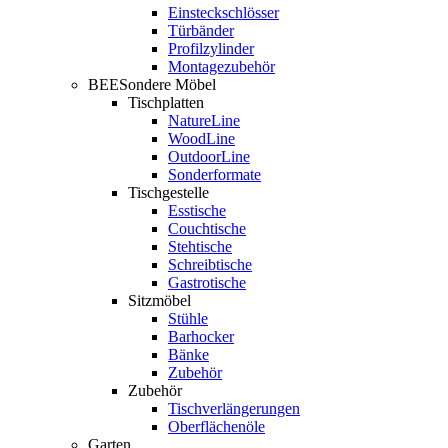
Einsteckschlösser
Türbänder
Profilzylinder
Montagezubehör
BEESondere Möbel
Tischplatten
NatureLine
WoodLine
OutdoorLine
Sonderformate
Tischgestelle
Esstische
Couchtische
Stehtische
Schreibtische
Gastrotische
Sitzmöbel
Stühle
Barhocker
Bänke
Zubehör
Zubehör
Tischverlängerungen
Oberflächenöle
Garten