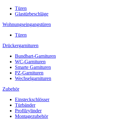
Türen
Glastürbeschläge
Wohnungseingangstüren
Türen
Drückergarnituren
Bundbart-Garnituren
WC-Garnituren
Smarte Garnituren
PZ-Garnituren
Wechselgarnituren
Zubehör
Einsteckschlösser
Türbänder
Profilzylinder
Montagezubehör