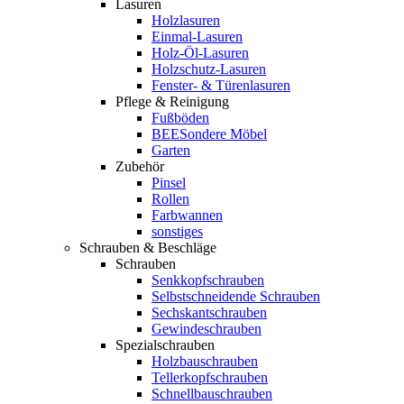
Lasuren
Holzlasuren
Einmal-Lasuren
Holz-Öl-Lasuren
Holzschutz-Lasuren
Fenster- & Türenlasuren
Pflege & Reinigung
Fußböden
BEESondere Möbel
Garten
Zubehör
Pinsel
Rollen
Farbwannen
sonstiges
Schrauben & Beschläge
Schrauben
Senkkopfschrauben
Selbstschneidende Schrauben
Sechskantschrauben
Gewindeschrauben
Spezialschrauben
Holzbauschrauben
Tellerkopfschrauben
Schnellbauschrauben