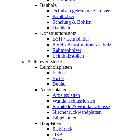
Bauholz
technisch getrocknete Hölzer
Kanthölzer
Schalung & Bohlen
Dachlatten
Konstruktionsholz
BSH / Leimbinder
KVH / Konstruktionsvollholz
Rahmenhölzer
Leimholzstollen
Plattenwerkstoffe
Leimholzplatten
Fichte
Eiche
Buche
Arbeitsplatten
Arbeitsplatten
Wandanschlussleisten
Formteile & Wandanschlüsse
Nischenrückwandplatten
Bügelkanten
Bauplatten
Siebdruck
OSB