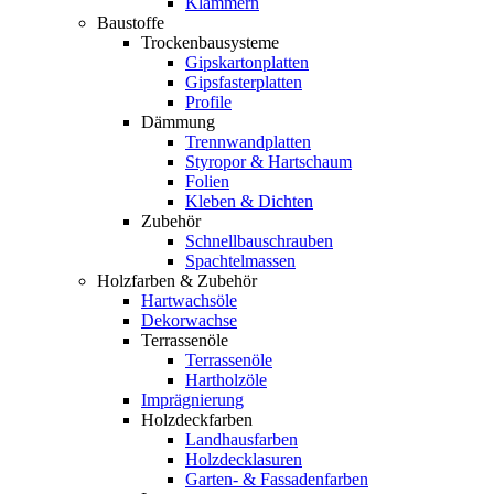
Klammern
Baustoffe
Trockenbausysteme
Gipskartonplatten
Gipsfasterplatten
Profile
Dämmung
Trennwandplatten
Styropor & Hartschaum
Folien
Kleben & Dichten
Zubehör
Schnellbauschrauben
Spachtelmassen
Holzfarben & Zubehör
Hartwachsöle
Dekorwachse
Terrassenöle
Terrassenöle
Hartholzöle
Imprägnierung
Holzdeckfarben
Landhausfarben
Holzdecklasuren
Garten- & Fassadenfarben