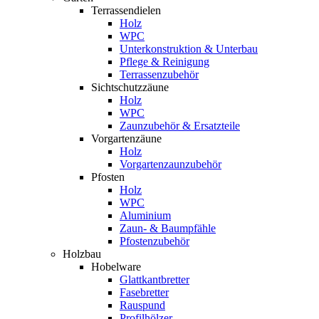
Terrassendielen
Holz
WPC
Unterkonstruktion & Unterbau
Pflege & Reinigung
Terrassenzubehör
Sichtschutzzäune
Holz
WPC
Zaunzubehör & Ersatzteile
Vorgartenzäune
Holz
Vorgartenzaunzubehör
Pfosten
Holz
WPC
Aluminium
Zaun- & Baumpfähle
Pfostenzubehör
Holzbau
Hobelware
Glattkantbretter
Fasebretter
Rauspund
Profilhölzer