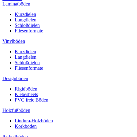
Laminatböden
Kurzdielen
Langdielen
Schloßdielen
Fliesenformate
Vinylböden
Kurzdielen
Langdielen
Schloßdielen
Fliesenformate
Designböden
Rigidböden
Klebesheets
PVC freie Böden
Holzfußböden
Lindura-Holzböden
Korkböden
Parkettböden