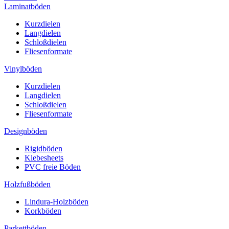
Laminatböden
Kurzdielen
Langdielen
Schloßdielen
Fliesenformate
Vinylböden
Kurzdielen
Langdielen
Schloßdielen
Fliesenformate
Designböden
Rigidböden
Klebesheets
PVC freie Böden
Holzfußböden
Lindura-Holzböden
Korkböden
Parkettböden