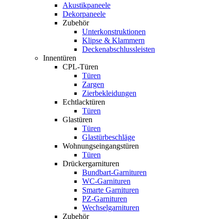
Akustikpaneele
Dekorpaneele
Zubehör
Unterkonstruktionen
Klipse & Klammern
Deckenabschlussleisten
Innentüren
CPL-Türen
Türen
Zargen
Zierbekleidungen
Echtlacktüren
Türen
Glastüren
Türen
Glastürbeschläge
Wohnungseingangstüren
Türen
Drückergarnituren
Bundbart-Garnituren
WC-Garnituren
Smarte Garnituren
PZ-Garnituren
Wechselgarnituren
Zubehör