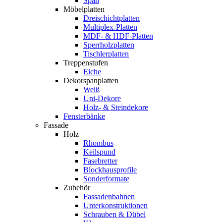
Span
Möbelplatten
Dreischichtplatten
Multiplex-Platten
MDF- & HDF-Platten
Sperrholzplatten
Tischlerplatten
Treppenstufen
Eiche
Dekorspanplatten
Weiß
Uni-Dekore
Holz- & Steindekore
Fensterbänke
Fassade
Holz
Rhombus
Keilspund
Fasebretter
Blockhausprofile
Sonderformate
Zubehör
Fassadenbahnen
Unterkonstruktionen
Schrauben & Dübel