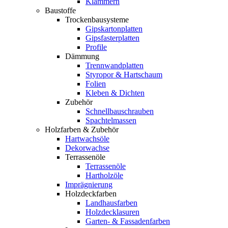
Klammern
Baustoffe
Trockenbausysteme
Gipskartonplatten
Gipsfasterplatten
Profile
Dämmung
Trennwandplatten
Styropor & Hartschaum
Folien
Kleben & Dichten
Zubehör
Schnellbauschrauben
Spachtelmassen
Holzfarben & Zubehör
Hartwachsöle
Dekorwachse
Terrassenöle
Terrassenöle
Hartholzöle
Imprägnierung
Holzdeckfarben
Landhausfarben
Holzdecklasuren
Garten- & Fassadenfarben