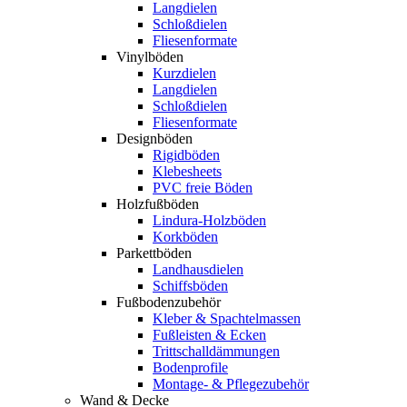
Langdielen
Schloßdielen
Fliesenformate
Vinylböden
Kurzdielen
Langdielen
Schloßdielen
Fliesenformate
Designböden
Rigidböden
Klebesheets
PVC freie Böden
Holzfußböden
Lindura-Holzböden
Korkböden
Parkettböden
Landhausdielen
Schiffsböden
Fußbodenzubehör
Kleber & Spachtelmassen
Fußleisten & Ecken
Trittschalldämmungen
Bodenprofile
Montage- & Pflegezubehör
Wand & Decke