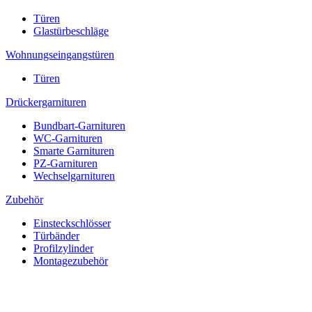
Türen
Glastürbeschläge
Wohnungseingangstüren
Türen
Drückergarnituren
Bundbart-Garnituren
WC-Garnituren
Smarte Garnituren
PZ-Garnituren
Wechselgarnituren
Zubehör
Einsteckschlösser
Türbänder
Profilzylinder
Montagezubehör