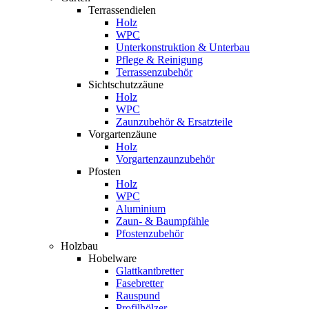
Terrassendielen
Holz
WPC
Unterkonstruktion & Unterbau
Pflege & Reinigung
Terrassenzubehör
Sichtschutzzäune
Holz
WPC
Zaunzubehör & Ersatzteile
Vorgartenzäune
Holz
Vorgartenzaunzubehör
Pfosten
Holz
WPC
Aluminium
Zaun- & Baumpfähle
Pfostenzubehör
Holzbau
Hobelware
Glattkantbretter
Fasebretter
Rauspund
Profilhölzer