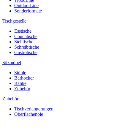
WoodLine
OutdoorLine
Sonderformate
Tischgestelle
Esstische
Couchtische
Stehtische
Schreibtische
Gastrotische
Sitzmöbel
Stühle
Barhocker
Bänke
Zubehör
Zubehör
Tischverlängerungen
Oberflächenöle