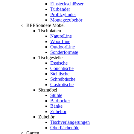
Einsteckschlösser
Türbänder
Profilzylinder
Montagezubehör
BEESondere Möbel
Tischplatten
NatureLine
WoodLine
OutdoorLine
Sonderformate
Tischgestelle
Esstische
Couchtische
Stehtische
Schreibtische
Gastrotische
Sitzmöbel
Stühle
Barhocker
Bänke
Zubehör
Zubehör
Tischverlängerungen
Oberflächenöle
Garten