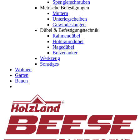
Spenglerschrauben
Metrische Befestigungen
Muttern
Unterlegscheiben
Gewindestangen
Dübel & Befestigungstechnik
Rahmendübel
Hohlraumdübel
Nagedübel
Bolzenanker
Werkzeug
Sonstiges
Wohnen
Garten
Bauen