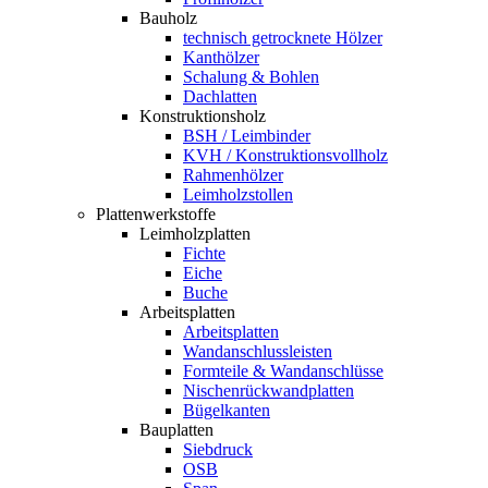
Bauholz
technisch getrocknete Hölzer
Kanthölzer
Schalung & Bohlen
Dachlatten
Konstruktionsholz
BSH / Leimbinder
KVH / Konstruktionsvollholz
Rahmenhölzer
Leimholzstollen
Plattenwerkstoffe
Leimholzplatten
Fichte
Eiche
Buche
Arbeitsplatten
Arbeitsplatten
Wandanschlussleisten
Formteile & Wandanschlüsse
Nischenrückwandplatten
Bügelkanten
Bauplatten
Siebdruck
OSB