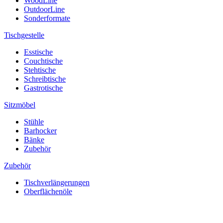
WoodLine
OutdoorLine
Sonderformate
Tischgestelle
Esstische
Couchtische
Stehtische
Schreibtische
Gastrotische
Sitzmöbel
Stühle
Barhocker
Bänke
Zubehör
Zubehör
Tischverlängerungen
Oberflächenöle