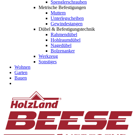
Spenglerschrauben
Metrische Befestigungen
Muttern
Unterlegscheiben
Gewindestangen
Dübel & Befestigungstechnik
Rahmendübel
Hohlraumdübel
Nagedübel
Bolzenanker
Werkzeug
Sonstiges
Wohnen
Garten
Bauen