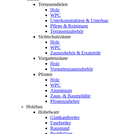
Terrassendielen
Holz
WPC
Unterkonstruktion & Unterbau
Pflege & Reinigung
Terrassenzubehör
Sichtschutzzäune
Holz
WPC
Zaunzubehör & Ersatzteile
Vorgartenzäune
Holz
Vorgartenzaunzubehör
Pfosten
Holz
WPC
Aluminium
Zaun- & Baumpfähle
Pfostenzubehör
Holzbau
Hobelware
Glattkantbretter
Fasebretter
Rauspund
Profilhölzer