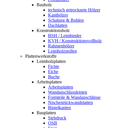
Bauholz
technisch getrocknete Hölzer
Kanthölzer
Schalung & Bohlen
Dachlatten
Konstruktionsholz
BSH / Leimbinder
KVH / Konstruktionsvollholz
Rahmenhölzer
Leimholzstollen
Plattenwerkstoffe
Leimholzplatten
Fichte
Eiche
Buche
Arbeitsplatten
Arbeitsplatten
Wandanschlussleisten
Formteile & Wandanschlüsse
Nischenrückwandplatten
Bügelkanten
Bauplatten
Siebdruck
OSB