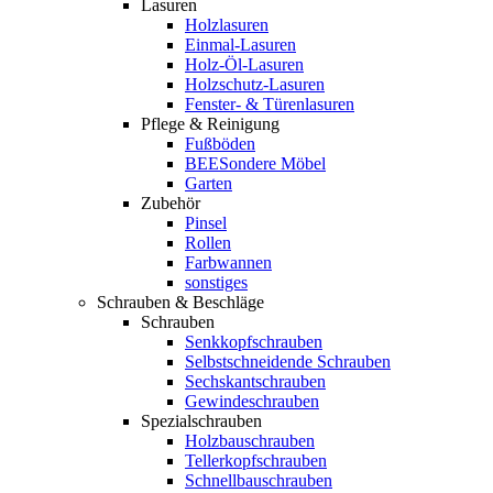
Lasuren
Holzlasuren
Einmal-Lasuren
Holz-Öl-Lasuren
Holzschutz-Lasuren
Fenster- & Türenlasuren
Pflege & Reinigung
Fußböden
BEESondere Möbel
Garten
Zubehör
Pinsel
Rollen
Farbwannen
sonstiges
Schrauben & Beschläge
Schrauben
Senkkopfschrauben
Selbstschneidende Schrauben
Sechskantschrauben
Gewindeschrauben
Spezialschrauben
Holzbauschrauben
Tellerkopfschrauben
Schnellbauschrauben