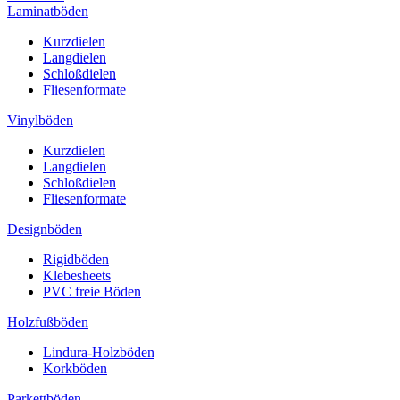
Laminatböden
Kurzdielen
Langdielen
Schloßdielen
Fliesenformate
Vinylböden
Kurzdielen
Langdielen
Schloßdielen
Fliesenformate
Designböden
Rigidböden
Klebesheets
PVC freie Böden
Holzfußböden
Lindura-Holzböden
Korkböden
Parkettböden