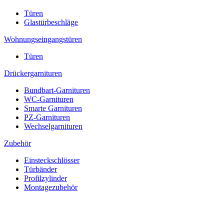
Türen
Glastürbeschläge
Wohnungseingangstüren
Türen
Drückergarnituren
Bundbart-Garnituren
WC-Garnituren
Smarte Garnituren
PZ-Garnituren
Wechselgarnituren
Zubehör
Einsteckschlösser
Türbänder
Profilzylinder
Montagezubehör