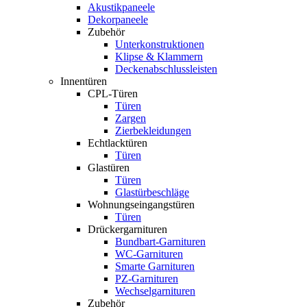
Akustikpaneele
Dekorpaneele
Zubehör
Unterkonstruktionen
Klipse & Klammern
Deckenabschlussleisten
Innentüren
CPL-Türen
Türen
Zargen
Zierbekleidungen
Echtlacktüren
Türen
Glastüren
Türen
Glastürbeschläge
Wohnungseingangstüren
Türen
Drückergarnituren
Bundbart-Garnituren
WC-Garnituren
Smarte Garnituren
PZ-Garnituren
Wechselgarnituren
Zubehör