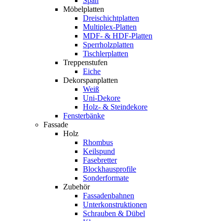
Span
Möbelplatten
Dreischichtplatten
Multiplex-Platten
MDF- & HDF-Platten
Sperrholzplatten
Tischlerplatten
Treppenstufen
Eiche
Dekorspanplatten
Weiß
Uni-Dekore
Holz- & Steindekore
Fensterbänke
Fassade
Holz
Rhombus
Keilspund
Fasebretter
Blockhausprofile
Sonderformate
Zubehör
Fassadenbahnen
Unterkonstruktionen
Schrauben & Dübel