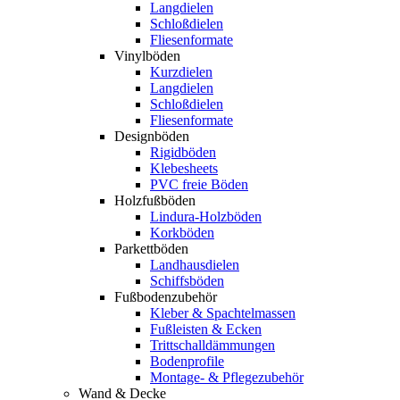
Langdielen
Schloßdielen
Fliesenformate
Vinylböden
Kurzdielen
Langdielen
Schloßdielen
Fliesenformate
Designböden
Rigidböden
Klebesheets
PVC freie Böden
Holzfußböden
Lindura-Holzböden
Korkböden
Parkettböden
Landhausdielen
Schiffsböden
Fußbodenzubehör
Kleber & Spachtelmassen
Fußleisten & Ecken
Trittschalldämmungen
Bodenprofile
Montage- & Pflegezubehör
Wand & Decke