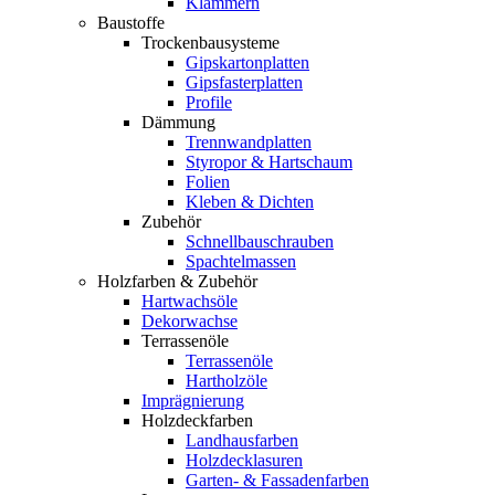
Klammern
Baustoffe
Trockenbausysteme
Gipskartonplatten
Gipsfasterplatten
Profile
Dämmung
Trennwandplatten
Styropor & Hartschaum
Folien
Kleben & Dichten
Zubehör
Schnellbauschrauben
Spachtelmassen
Holzfarben & Zubehör
Hartwachsöle
Dekorwachse
Terrassenöle
Terrassenöle
Hartholzöle
Imprägnierung
Holzdeckfarben
Landhausfarben
Holzdecklasuren
Garten- & Fassadenfarben