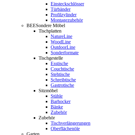
Einsteckschlösser
Türbänder
Profilzylinder
Montagezubehör
BEESondere Möbel
Tischplatten
NatureLine
WoodLine
OutdoorLine
Sonderformate
Tischgestelle
Esstische
Couchtische
Stehtische
Schreibtische
Gastrotische
Sitzmöbel
Stühle
Barhocker
Bänke
Zubehör
Zubehör
Tischverlängerungen
Oberflächenöle
Garten