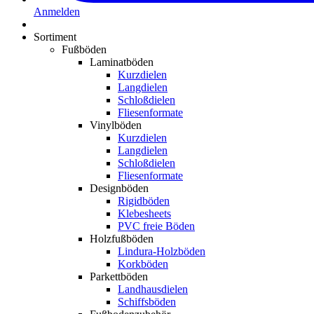
Anmelden
Sortiment
Fußböden
Laminatböden
Kurzdielen
Langdielen
Schloßdielen
Fliesenformate
Vinylböden
Kurzdielen
Langdielen
Schloßdielen
Fliesenformate
Designböden
Rigidböden
Klebesheets
PVC freie Böden
Holzfußböden
Lindura-Holzböden
Korkböden
Parkettböden
Landhausdielen
Schiffsböden