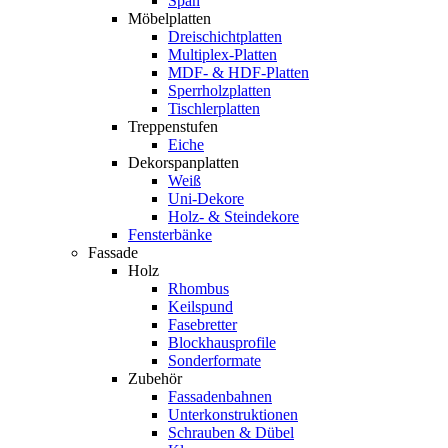
Span
Möbelplatten
Dreischichtplatten
Multiplex-Platten
MDF- & HDF-Platten
Sperrholzplatten
Tischlerplatten
Treppenstufen
Eiche
Dekorspanplatten
Weiß
Uni-Dekore
Holz- & Steindekore
Fensterbänke
Fassade
Holz
Rhombus
Keilspund
Fasebretter
Blockhausprofile
Sonderformate
Zubehör
Fassadenbahnen
Unterkonstruktionen
Schrauben & Dübel