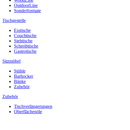
WoodLine
OutdoorLine
Sonderformate
Tischgestelle
Esstische
Couchtische
Stehtische
Schreibtische
Gastrotische
Sitzmöbel
Stühle
Barhocker
Bänke
Zubehör
Zubehör
Tischverlängerungen
Oberflächenöle