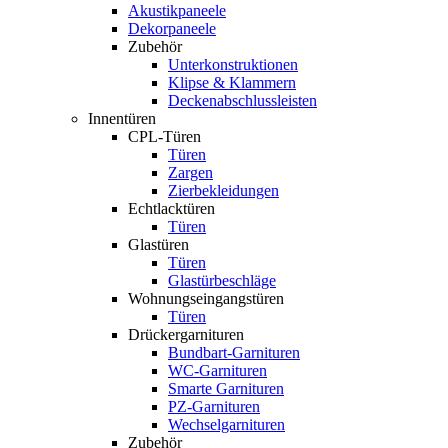
Akustikpaneele
Dekorpaneele
Zubehör
Unterkonstruktionen
Klipse & Klammern
Deckenabschlussleisten
Innentüren
CPL-Türen
Türen
Zargen
Zierbekleidungen
Echtlacktüren
Türen
Glastüren
Türen
Glastürbeschläge
Wohnungseingangstüren
Türen
Drückergarnituren
Bundbart-Garnituren
WC-Garnituren
Smarte Garnituren
PZ-Garnituren
Wechselgarnituren
Zubehör