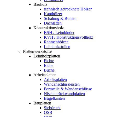
Bauholz
technisch getrocknete Hölzer
Kanthölzer
Schalung & Bohlen
Dachlatten
Konstruktionsholz
BSH / Leimbinder
KVH / Konstruktionsvollholz
Rahmenhölzer
Leimholzstollen
Plattenwerkstoffe
Leimholzplatten
Fichte
Eiche
Buche
Arbeitsplatten
Arbeitsplatten
Wandanschlussleisten
Formteile & Wandanschlüsse
Nischenrückwandplatten
Bügelkanten
Bauplatten
Siebdruck
OSB