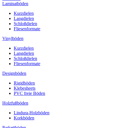
Laminatböden
Kurzdielen
Langdielen
Schloßdielen
Fliesenformate
Vinylböden
Kurzdielen
Langdielen
Schloßdielen
Fliesenformate
Designböden
Rigidböden
Klebesheets
PVC freie Böden
Holzfußböden
Lindura-Holzböden
Korkböden
Parkettböden