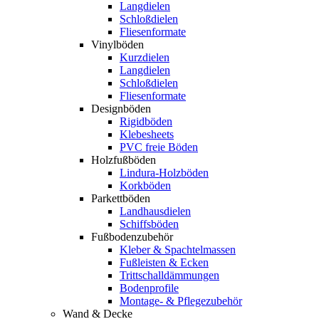
Langdielen
Schloßdielen
Fliesenformate
Vinylböden
Kurzdielen
Langdielen
Schloßdielen
Fliesenformate
Designböden
Rigidböden
Klebesheets
PVC freie Böden
Holzfußböden
Lindura-Holzböden
Korkböden
Parkettböden
Landhausdielen
Schiffsböden
Fußbodenzubehör
Kleber & Spachtelmassen
Fußleisten & Ecken
Trittschalldämmungen
Bodenprofile
Montage- & Pflegezubehör
Wand & Decke