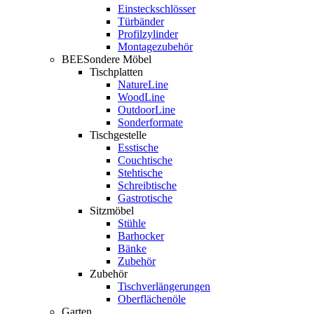
Einsteckschlösser
Türbänder
Profilzylinder
Montagezubehör
BEESondere Möbel
Tischplatten
NatureLine
WoodLine
OutdoorLine
Sonderformate
Tischgestelle
Esstische
Couchtische
Stehtische
Schreibtische
Gastrotische
Sitzmöbel
Stühle
Barhocker
Bänke
Zubehör
Zubehör
Tischverlängerungen
Oberflächenöle
Garten