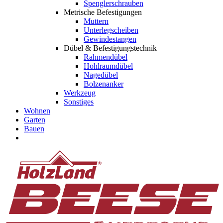
Spenglerschrauben
Metrische Befestigungen
Muttern
Unterlegscheiben
Gewindestangen
Dübel & Befestigungstechnik
Rahmendübel
Hohlraumdübel
Nagedübel
Bolzenanker
Werkzeug
Sonstiges
Wohnen
Garten
Bauen