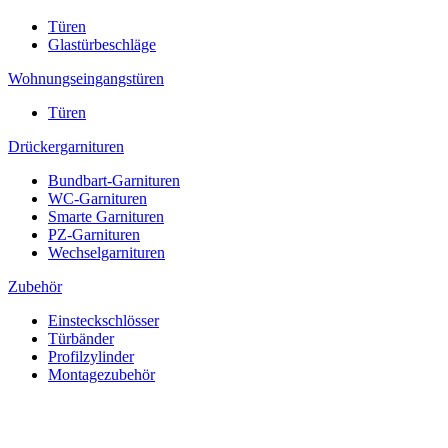
Türen
Glastürbeschläge
Wohnungseingangstüren
Türen
Drückergarnituren
Bundbart-Garnituren
WC-Garnituren
Smarte Garnituren
PZ-Garnituren
Wechselgarnituren
Zubehör
Einsteckschlösser
Türbänder
Profilzylinder
Montagezubehör