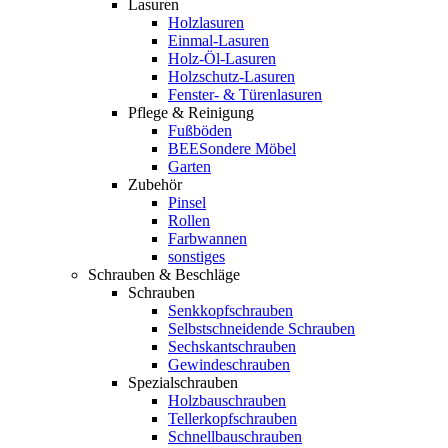
Lasuren
Holzlasuren
Einmal-Lasuren
Holz-Öl-Lasuren
Holzschutz-Lasuren
Fenster- & Türenlasuren
Pflege & Reinigung
Fußböden
BEESondere Möbel
Garten
Zubehör
Pinsel
Rollen
Farbwannen
sonstiges
Schrauben & Beschläge
Schrauben
Senkkopfschrauben
Selbstschneidende Schrauben
Sechskantschrauben
Gewindeschrauben
Spezialschrauben
Holzbauschrauben
Tellerkopfschrauben
Schnellbauschrauben