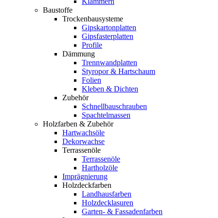
Klammern
Baustoffe
Trockenbausysteme
Gipskartonplatten
Gipsfasterplatten
Profile
Dämmung
Trennwandplatten
Styropor & Hartschaum
Folien
Kleben & Dichten
Zubehör
Schnellbauschrauben
Spachtelmassen
Holzfarben & Zubehör
Hartwachsöle
Dekorwachse
Terrassenöle
Terrassenöle
Hartholzöle
Imprägnierung
Holzdeckfarben
Landhausfarben
Holzdecklasuren
Garten- & Fassadenfarben