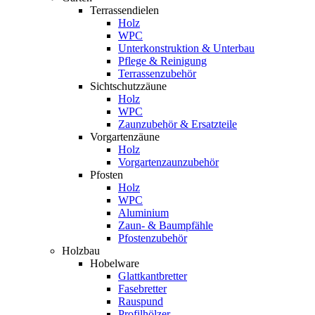
Terrassendielen
Holz
WPC
Unterkonstruktion & Unterbau
Pflege & Reinigung
Terrassenzubehör
Sichtschutzzäune
Holz
WPC
Zaunzubehör & Ersatzteile
Vorgartenzäune
Holz
Vorgartenzaunzubehör
Pfosten
Holz
WPC
Aluminium
Zaun- & Baumpfähle
Pfostenzubehör
Holzbau
Hobelware
Glattkantbretter
Fasebretter
Rauspund
Profilhölzer