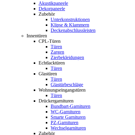
Akustikpaneele
Dekorpaneele
Zubehör
Unterkonstruktionen
Klipse & Klammern
Deckenabschlussleisten
Innentüren
CPL-Türen
Türen
Zargen
Zierbekleidungen
Echtlacktüren
Türen
Glastüren
Türen
Glastürbeschläge
Wohnungseingangstüren
Türen
Drückergarnituren
Bundbart-Garnituren
WC-Garnituren
Smarte Garnituren
PZ-Garnituren
Wechselgarnituren
Zubehör