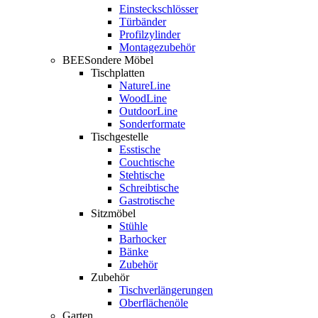
Einsteckschlösser
Türbänder
Profilzylinder
Montagezubehör
BEESondere Möbel
Tischplatten
NatureLine
WoodLine
OutdoorLine
Sonderformate
Tischgestelle
Esstische
Couchtische
Stehtische
Schreibtische
Gastrotische
Sitzmöbel
Stühle
Barhocker
Bänke
Zubehör
Zubehör
Tischverlängerungen
Oberflächenöle
Garten