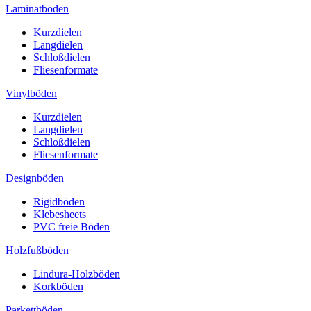
Laminatböden
Kurzdielen
Langdielen
Schloßdielen
Fliesenformate
Vinylböden
Kurzdielen
Langdielen
Schloßdielen
Fliesenformate
Designböden
Rigidböden
Klebesheets
PVC freie Böden
Holzfußböden
Lindura-Holzböden
Korkböden
Parkettböden