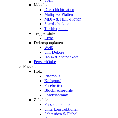
Span
Möbelplatten
Dreischichtplatten
Multiplex-Platten
MDF- & HDF-Platten
Sperrholzplatten
Tischlerplatten
Treppenstufen
Eiche
Dekorspanplatten
Weiß
Uni-Dekore
Holz- & Steindekore
Fensterbänke
Fassade
Holz
Rhombus
Keilspund
Fasebretter
Blockhausprofile
Sonderformate
Zubehör
Fassadenbahnen
Unterkonstruktionen
Schrauben & Dübel