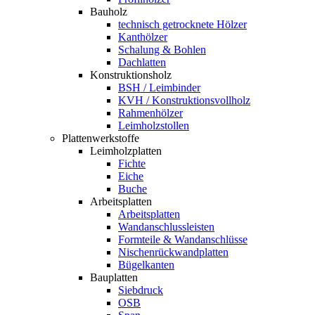
Bauholz
technisch getrocknete Hölzer
Kanthölzer
Schalung & Bohlen
Dachlatten
Konstruktionsholz
BSH / Leimbinder
KVH / Konstruktionsvollholz
Rahmenhölzer
Leimholzstollen
Plattenwerkstoffe
Leimholzplatten
Fichte
Eiche
Buche
Arbeitsplatten
Arbeitsplatten
Wandanschlussleisten
Formteile & Wandanschlüsse
Nischenrückwandplatten
Bügelkanten
Bauplatten
Siebdruck
OSB