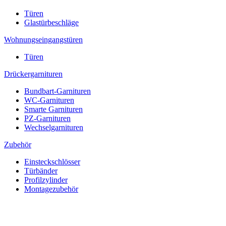
Türen
Glastürbeschläge
Wohnungseingangstüren
Türen
Drückergarnituren
Bundbart-Garnituren
WC-Garnituren
Smarte Garnituren
PZ-Garnituren
Wechselgarnituren
Zubehör
Einsteckschlösser
Türbänder
Profilzylinder
Montagezubehör