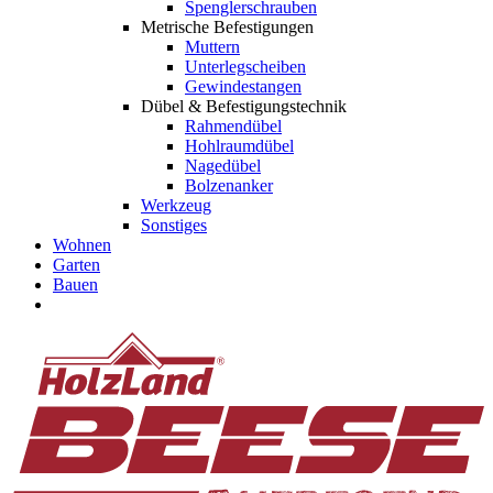
Spenglerschrauben
Metrische Befestigungen
Muttern
Unterlegscheiben
Gewindestangen
Dübel & Befestigungstechnik
Rahmendübel
Hohlraumdübel
Nagedübel
Bolzenanker
Werkzeug
Sonstiges
Wohnen
Garten
Bauen