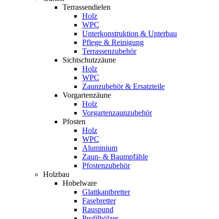
Terrassendielen
Holz
WPC
Unterkonstruktion & Unterbau
Pflege & Reinigung
Terrassenzubehör
Sichtschutzzäune
Holz
WPC
Zaunzubehör & Ersatzteile
Vorgartenzäune
Holz
Vorgartenzaunzubehör
Pfosten
Holz
WPC
Aluminium
Zaun- & Baumpfähle
Pfostenzubehör
Holzbau
Hobelware
Glattkantbretter
Fasebretter
Rauspund
Profilhölzer