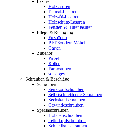
Lasuren
Holzlasuren
Einmal-Lasuren
Holz-Öl-Lasuren
Holzschutz-Lasuren
Fenster- & Türenlasuren
Pflege & Reinigung
Fußböden
BEESondere Möbel
Garten
Zubehör
Pinsel
Rollen
Farbwannen
sonstiges
Schrauben & Beschläge
Schrauben
Senkkopfschrauben
Selbstschneidende Schrauben
Sechskantschrauben
Gewindeschrauben
Spezialschrauben
Holzbauschrauben
Tellerkopfschrauben
Schnellbauschrauben