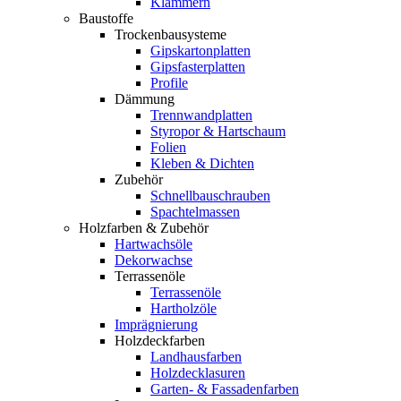
Klammern
Baustoffe
Trockenbausysteme
Gipskartonplatten
Gipsfasterplatten
Profile
Dämmung
Trennwandplatten
Styropor & Hartschaum
Folien
Kleben & Dichten
Zubehör
Schnellbauschrauben
Spachtelmassen
Holzfarben & Zubehör
Hartwachsöle
Dekorwachse
Terrassenöle
Terrassenöle
Hartholzöle
Imprägnierung
Holzdeckfarben
Landhausfarben
Holzdecklasuren
Garten- & Fassadenfarben