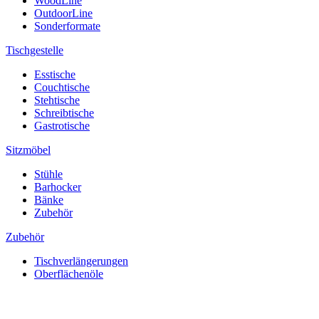
WoodLine
OutdoorLine
Sonderformate
Tischgestelle
Esstische
Couchtische
Stehtische
Schreibtische
Gastrotische
Sitzmöbel
Stühle
Barhocker
Bänke
Zubehör
Zubehör
Tischverlängerungen
Oberflächenöle