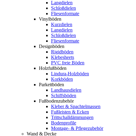
Langdielen
Schloßdielen
Fliesenformate
Vinylböden
Kurzdielen
Langdielen
Schloßdielen
Fliesenformate
Designböden
Rigidböden
Klebesheets
PVC freie Böden
Holzfußböden
Lindura-Holzböden
Korkböden
Parkettböden
Landhausdielen
Schiffsböden
Fußbodenzubehör
Kleber & Spachtelmassen
Fußleisten & Ecken
Trittschalldämmungen
Bodenprofile
Montage- & Pflegezubehör
Wand & Decke