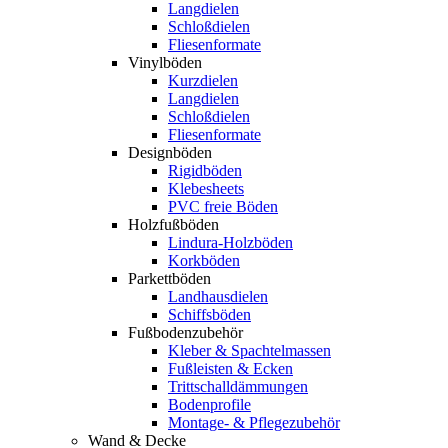
Langdielen
Schloßdielen
Fliesenformate
Vinylböden
Kurzdielen
Langdielen
Schloßdielen
Fliesenformate
Designböden
Rigidböden
Klebesheets
PVC freie Böden
Holzfußböden
Lindura-Holzböden
Korkböden
Parkettböden
Landhausdielen
Schiffsböden
Fußbodenzubehör
Kleber & Spachtelmassen
Fußleisten & Ecken
Trittschalldämmungen
Bodenprofile
Montage- & Pflegezubehör
Wand & Decke