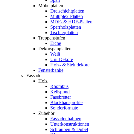
Span
Möbelplatten
Dreischichtplatten
Multiplex-Platten
MDF- & HDF-Platten
Sperrholzplatten
Tischlerplatten
Treppenstufen
Eiche
Dekorspanplatten
Weiß
Uni-Dekore
Holz- & Steindekore
Fensterbänke
Fassade
Holz
Rhombus
Keilspund
Fasebretter
Blockhausprofile
Sonderformate
Zubehör
Fassadenbahnen
Unterkonstruktionen
Schrauben & Dübel