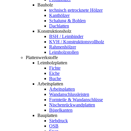
Bauholz
technisch getrocknete Hölzer
Kanthölzer
Schalung & Bohlen
Dachlatten
Konstruktionsholz
BSH / Leimbinder
KVH / Konstruktionsvollholz
Rahmenhölzer
Leimholzstollen
Plattenwerkstoffe
Leimholzplatten
Fichte
Eiche
Buche
Arbeitsplatten
Arbeitsplatten
Wandanschlussleisten
Formteile & Wandanschlüsse
Nischenrückwandplatten
Bügelkanten
Bauplatten
Siebdruck
OSB