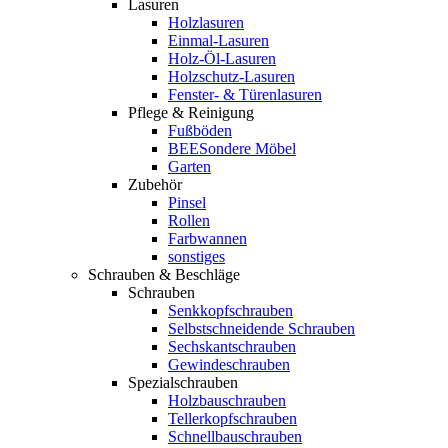
Lasuren
Holzlasuren
Einmal-Lasuren
Holz-Öl-Lasuren
Holzschutz-Lasuren
Fenster- & Türenlasuren
Pflege & Reinigung
Fußböden
BEESondere Möbel
Garten
Zubehör
Pinsel
Rollen
Farbwannen
sonstiges
Schrauben & Beschläge
Schrauben
Senkkopfschrauben
Selbstschneidende Schrauben
Sechskantschrauben
Gewindeschrauben
Spezialschrauben
Holzbauschrauben
Tellerkopfschrauben
Schnellbauschrauben