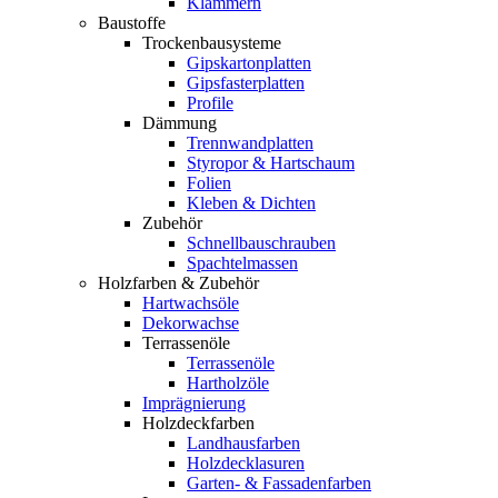
Klammern
Baustoffe
Trockenbausysteme
Gipskartonplatten
Gipsfasterplatten
Profile
Dämmung
Trennwandplatten
Styropor & Hartschaum
Folien
Kleben & Dichten
Zubehör
Schnellbauschrauben
Spachtelmassen
Holzfarben & Zubehör
Hartwachsöle
Dekorwachse
Terrassenöle
Terrassenöle
Hartholzöle
Imprägnierung
Holzdeckfarben
Landhausfarben
Holzdecklasuren
Garten- & Fassadenfarben