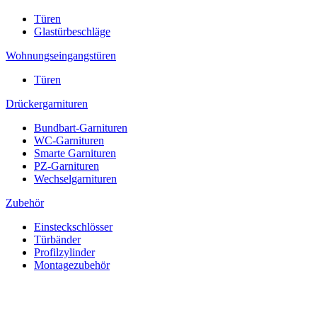
Türen
Glastürbeschläge
Wohnungseingangstüren
Türen
Drückergarnituren
Bundbart-Garnituren
WC-Garnituren
Smarte Garnituren
PZ-Garnituren
Wechselgarnituren
Zubehör
Einsteckschlösser
Türbänder
Profilzylinder
Montagezubehör