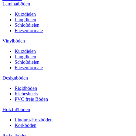
Laminatböden
Kurzdielen
Langdielen
Schloßdielen
Fliesenformate
Vinylböden
Kurzdielen
Langdielen
Schloßdielen
Fliesenformate
Designböden
Rigidböden
Klebesheets
PVC freie Böden
Holzfußböden
Lindura-Holzböden
Korkböden
Parkettböden