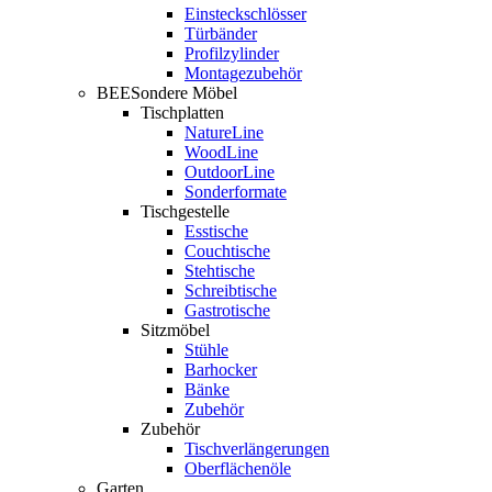
Einsteckschlösser
Türbänder
Profilzylinder
Montagezubehör
BEESondere Möbel
Tischplatten
NatureLine
WoodLine
OutdoorLine
Sonderformate
Tischgestelle
Esstische
Couchtische
Stehtische
Schreibtische
Gastrotische
Sitzmöbel
Stühle
Barhocker
Bänke
Zubehör
Zubehör
Tischverlängerungen
Oberflächenöle
Garten