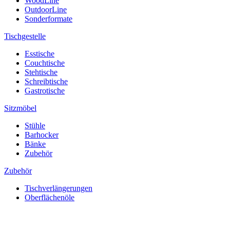
WoodLine
OutdoorLine
Sonderformate
Tischgestelle
Esstische
Couchtische
Stehtische
Schreibtische
Gastrotische
Sitzmöbel
Stühle
Barhocker
Bänke
Zubehör
Zubehör
Tischverlängerungen
Oberflächenöle