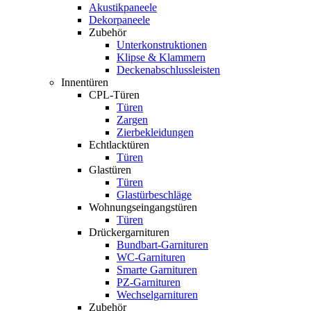
Akustikpaneele
Dekorpaneele
Zubehör
Unterkonstruktionen
Klipse & Klammern
Deckenabschlussleisten
Innentüren
CPL-Türen
Türen
Zargen
Zierbekleidungen
Echtlacktüren
Türen
Glastüren
Türen
Glastürbeschläge
Wohnungseingangstüren
Türen
Drückergarnituren
Bundbart-Garnituren
WC-Garnituren
Smarte Garnituren
PZ-Garnituren
Wechselgarnituren
Zubehör