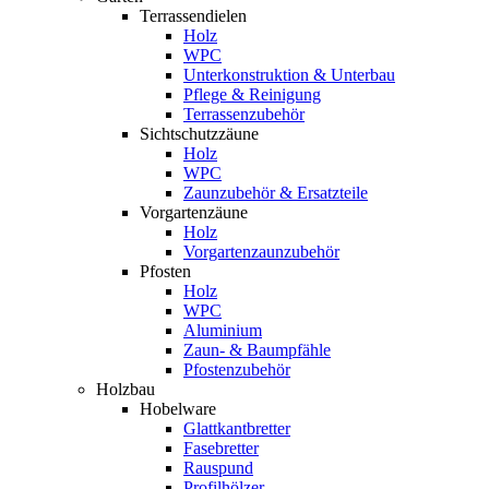
Terrassendielen
Holz
WPC
Unterkonstruktion & Unterbau
Pflege & Reinigung
Terrassenzubehör
Sichtschutzzäune
Holz
WPC
Zaunzubehör & Ersatzteile
Vorgartenzäune
Holz
Vorgartenzaunzubehör
Pfosten
Holz
WPC
Aluminium
Zaun- & Baumpfähle
Pfostenzubehör
Holzbau
Hobelware
Glattkantbretter
Fasebretter
Rauspund
Profilhölzer