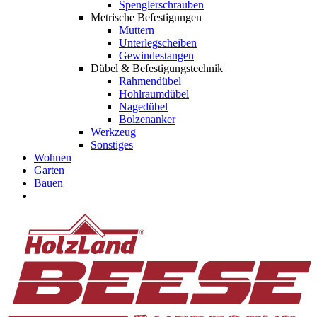
Spenglerschrauben
Metrische Befestigungen
Muttern
Unterlegscheiben
Gewindestangen
Dübel & Befestigungstechnik
Rahmendübel
Hohlraumdübel
Nagedübel
Bolzenanker
Werkzeug
Sonstiges
Wohnen
Garten
Bauen