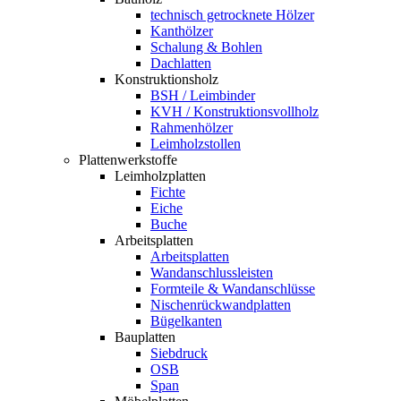
technisch getrocknete Hölzer
Kanthölzer
Schalung & Bohlen
Dachlatten
Konstruktionsholz
BSH / Leimbinder
KVH / Konstruktionsvollholz
Rahmenhölzer
Leimholzstollen
Plattenwerkstoffe
Leimholzplatten
Fichte
Eiche
Buche
Arbeitsplatten
Arbeitsplatten
Wandanschlussleisten
Formteile & Wandanschlüsse
Nischenrückwandplatten
Bügelkanten
Bauplatten
Siebdruck
OSB
Span