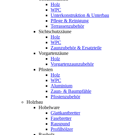
Holz
WPC
Unterkonstruktion & Unterbau
Pflege & Reinigung
Terrassenzubehör
Sichtschutzzäune
Holz
WPC
Zaunzubehör & Ersatzteile
Vorgartenzäune
Holz
Vorgartenzaunzubehör
Pfosten
Holz
WPC
Aluminium
Zaun- & Baumpfähle
Pfostenzubehör
Holzbau
Hobelware
Glattkantbretter
Fasebretter
Rauspund
Profilhölzer
Bauholz