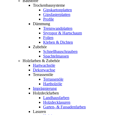
Baustoffe
Trockenbausysteme
Gipskartonplatten
Gipsfasterplatten
Profile
Dämmung
Trennwandplatten
Styropor & Hartschaum
Folien
Kleben & Dichten
Zubehör
Schnellbauschrauben
Spachtelmassen
Holzfarben & Zubehör
Hartwachsöle
Dekorwachse
Terrassenöle
Terrassenöle
Hartholzöle
Imprägnierung
Holzdeckfarben
Landhausfarben
Holzdecklasuren
Garten- & Fassadenfarben
Lasuren