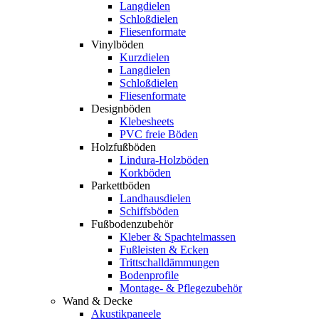
Langdielen
Schloßdielen
Fliesenformate
Vinylböden
Kurzdielen
Langdielen
Schloßdielen
Fliesenformate
Designböden
Klebesheets
PVC freie Böden
Holzfußböden
Lindura-Holzböden
Korkböden
Parkettböden
Landhausdielen
Schiffsböden
Fußbodenzubehör
Kleber & Spachtelmassen
Fußleisten & Ecken
Trittschalldämmungen
Bodenprofile
Montage- & Pflegezubehör
Wand & Decke
Akustikpaneele