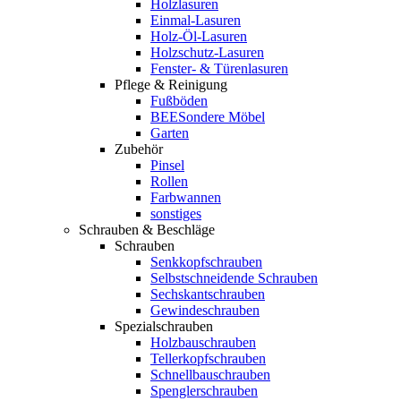
Holzlasuren
Einmal-Lasuren
Holz-Öl-Lasuren
Holzschutz-Lasuren
Fenster- & Türenlasuren
Pflege & Reinigung
Fußböden
BEESondere Möbel
Garten
Zubehör
Pinsel
Rollen
Farbwannen
sonstiges
Schrauben & Beschläge
Schrauben
Senkkopfschrauben
Selbstschneidende Schrauben
Sechskantschrauben
Gewindeschrauben
Spezialschrauben
Holzbauschrauben
Tellerkopfschrauben
Schnellbauschrauben
Spenglerschrauben