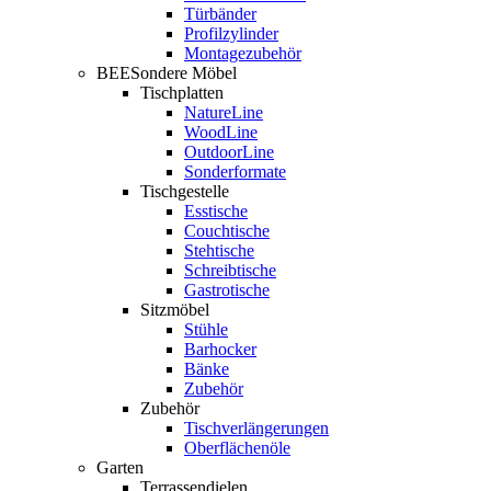
Türbänder
Profilzylinder
Montagezubehör
BEESondere Möbel
Tischplatten
NatureLine
WoodLine
OutdoorLine
Sonderformate
Tischgestelle
Esstische
Couchtische
Stehtische
Schreibtische
Gastrotische
Sitzmöbel
Stühle
Barhocker
Bänke
Zubehör
Zubehör
Tischverlängerungen
Oberflächenöle
Garten
Terrassendielen