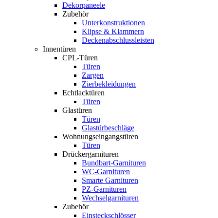
Dekorpaneele
Zubehör
Unterkonstruktionen
Klipse & Klammern
Deckenabschlussleisten
Innentüren
CPL-Türen
Türen
Zargen
Zierbekleidungen
Echtlacktüren
Türen
Glastüren
Türen
Glastürbeschläge
Wohnungseingangstüren
Türen
Drückergarnituren
Bundbart-Garnituren
WC-Garnituren
Smarte Garnituren
PZ-Garnituren
Wechselgarnituren
Zubehör
Einsteckschlösser