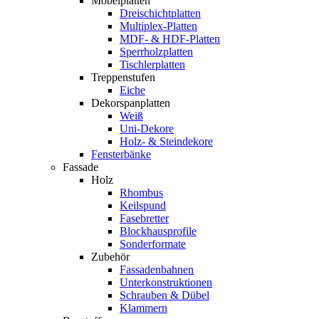
Möbelplatten
Dreischichtplatten
Multiplex-Platten
MDF- & HDF-Platten
Sperrholzplatten
Tischlerplatten
Treppenstufen
Eiche
Dekorspanplatten
Weiß
Uni-Dekore
Holz- & Steindekore
Fensterbänke
Fassade
Holz
Rhombus
Keilspund
Fasebretter
Blockhausprofile
Sonderformate
Zubehör
Fassadenbahnen
Unterkonstruktionen
Schrauben & Dübel
Klammern