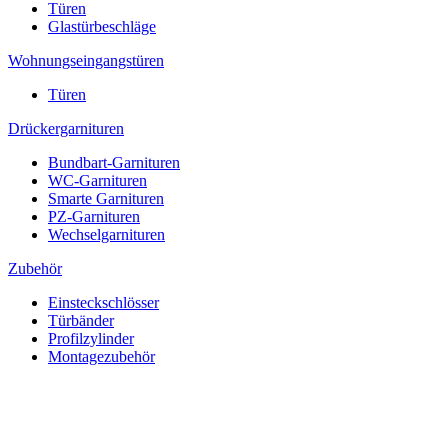
Türen
Glastürbeschläge
Wohnungseingangstüren
Türen
Drückergarnituren
Bundbart-Garnituren
WC-Garnituren
Smarte Garnituren
PZ-Garnituren
Wechselgarnituren
Zubehör
Einsteckschlösser
Türbänder
Profilzylinder
Montagezubehör