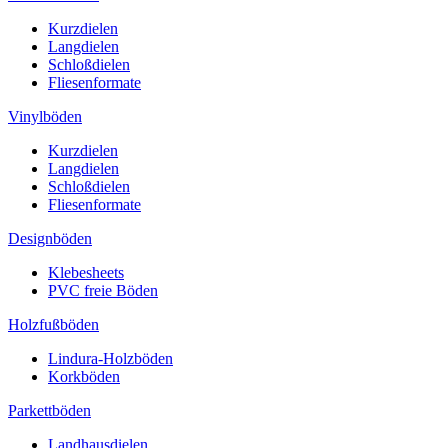
Kurzdielen
Langdielen
Schloßdielen
Fliesenformate
Vinylböden
Kurzdielen
Langdielen
Schloßdielen
Fliesenformate
Designböden
Klebesheets
PVC freie Böden
Holzfußböden
Lindura-Holzböden
Korkböden
Parkettböden
Landhausdielen