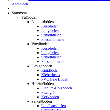
Anmelden
Sortiment
Fußböden
Laminatböden
Kurzdielen
Langdielen
Schloßdielen
Fliesenformate
Vinylböden
Kurzdielen
Langdielen
Schloßdielen
Fliesenformate
Designböden
Rigidböden
Klebesheets
PVC freie Böden
Holzfußböden
Lindura-Holzböden
Fischgrät
Korkböden
Parkettböden
Landhausdielen