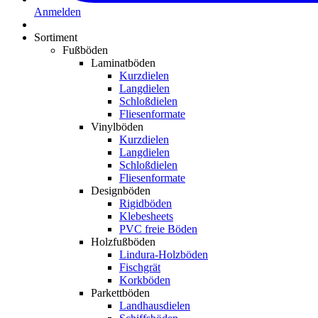
Anmelden
Sortiment
Fußböden
Laminatböden
Kurzdielen
Langdielen
Schloßdielen
Fliesenformate
Vinylböden
Kurzdielen
Langdielen
Schloßdielen
Fliesenformate
Designböden
Rigidböden
Klebesheets
PVC freie Böden
Holzfußböden
Lindura-Holzböden
Fischgrät
Korkböden
Parkettböden
Landhausdielen