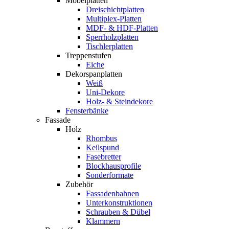
Möbelplatten
Dreischichtplatten
Multiplex-Platten
MDF- & HDF-Platten
Sperrholzplatten
Tischlerplatten
Treppenstufen
Eiche
Dekorspanplatten
Weiß
Uni-Dekore
Holz- & Steindekore
Fensterbänke
Fassade
Holz
Rhombus
Keilspund
Fasebretter
Blockhausprofile
Sonderformate
Zubehör
Fassadenbahnen
Unterkonstruktionen
Schrauben & Dübel
Klammern