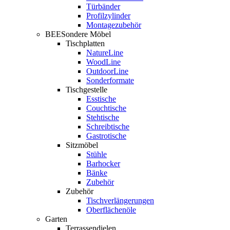
Türbänder
Profilzylinder
Montagezubehör
BEESondere Möbel
Tischplatten
NatureLine
WoodLine
OutdoorLine
Sonderformate
Tischgestelle
Esstische
Couchtische
Stehtische
Schreibtische
Gastrotische
Sitzmöbel
Stühle
Barhocker
Bänke
Zubehör
Zubehör
Tischverlängerungen
Oberflächenöle
Garten
Terrassendielen