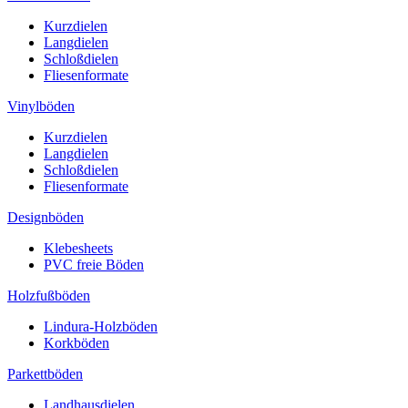
Kurzdielen
Langdielen
Schloßdielen
Fliesenformate
Vinylböden
Kurzdielen
Langdielen
Schloßdielen
Fliesenformate
Designböden
Klebesheets
PVC freie Böden
Holzfußböden
Lindura-Holzböden
Korkböden
Parkettböden
Landhausdielen