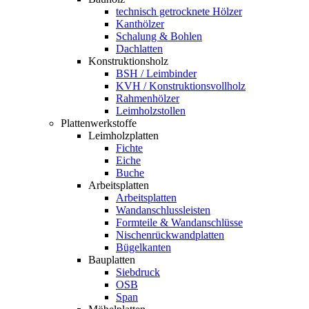
technisch getrocknete Hölzer
Kanthölzer
Schalung & Bohlen
Dachlatten
Konstruktionsholz
BSH / Leimbinder
KVH / Konstruktionsvollholz
Rahmenhölzer
Leimholzstollen
Plattenwerkstoffe
Leimholzplatten
Fichte
Eiche
Buche
Arbeitsplatten
Arbeitsplatten
Wandanschlussleisten
Formteile & Wandanschlüsse
Nischenrückwandplatten
Bügelkanten
Bauplatten
Siebdruck
OSB
Span