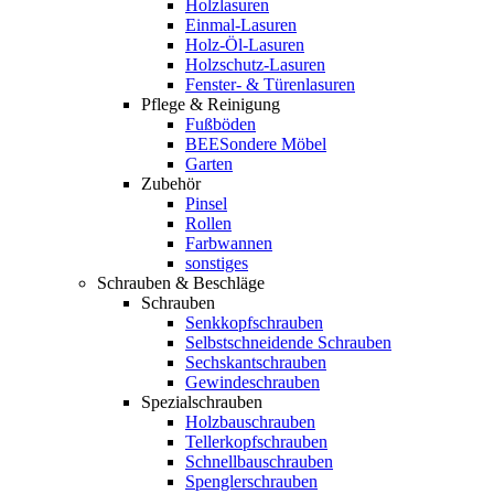
Holzlasuren
Einmal-Lasuren
Holz-Öl-Lasuren
Holzschutz-Lasuren
Fenster- & Türenlasuren
Pflege & Reinigung
Fußböden
BEESondere Möbel
Garten
Zubehör
Pinsel
Rollen
Farbwannen
sonstiges
Schrauben & Beschläge
Schrauben
Senkkopfschrauben
Selbstschneidende Schrauben
Sechskantschrauben
Gewindeschrauben
Spezialschrauben
Holzbauschrauben
Tellerkopfschrauben
Schnellbauschrauben
Spenglerschrauben