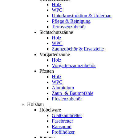
Holz
WPC
Unterkonstruktion & Unterbau
Pflege & Reinigung
Terrassenzubehör
Sichtschutzzäune
Holz
WPC
Zaunzubehör & Ersatzteile
Vorgartenzäune
Holz
Vorgartenzaunzubehör
Pfosten
Holz
WPC
Aluminium
Zaun- & Baumpfähle
Pfostenzubehör
Holzbau
Hobelware
Glattkantbretter
Fasebretter
Rauspund
Profilhölzer
Bauholz