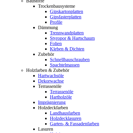
Baustoffe
Trockenbausysteme
Gipskartonplatten
Gipsfasterplatten
Profile
Dämmung
Trennwandplatten
Styropor & Hartschaum
Folien
Kleben & Dichten
Zubehör
Schnellbauschrauben
Spachtelmassen
Holzfarben & Zubehör
Hartwachsöle
Dekorwachse
Terrassenöle
Terrassenöle
Hartholzöle
Imprägnierung
Holzdeckfarben
Landhausfarben
Holzdecklasuren
Garten- & Fassadenfarben
Lasuren