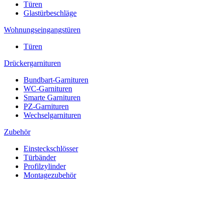
Türen
Glastürbeschläge
Wohnungseingangstüren
Türen
Drückergarnituren
Bundbart-Garnituren
WC-Garnituren
Smarte Garnituren
PZ-Garnituren
Wechselgarnituren
Zubehör
Einsteckschlösser
Türbänder
Profilzylinder
Montagezubehör