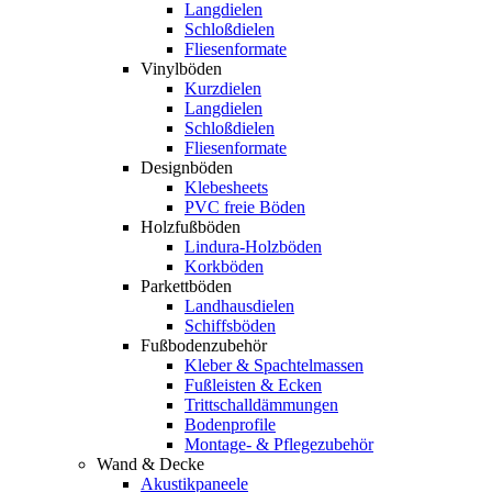
Langdielen
Schloßdielen
Fliesenformate
Vinylböden
Kurzdielen
Langdielen
Schloßdielen
Fliesenformate
Designböden
Klebesheets
PVC freie Böden
Holzfußböden
Lindura-Holzböden
Korkböden
Parkettböden
Landhausdielen
Schiffsböden
Fußbodenzubehör
Kleber & Spachtelmassen
Fußleisten & Ecken
Trittschalldämmungen
Bodenprofile
Montage- & Pflegezubehör
Wand & Decke
Akustikpaneele