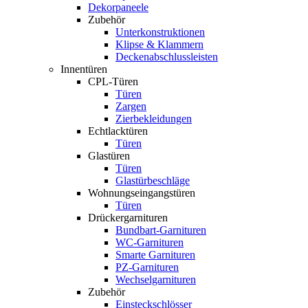
Dekorpaneele
Zubehör
Unterkonstruktionen
Klipse & Klammern
Deckenabschlussleisten
Innentüren
CPL-Türen
Türen
Zargen
Zierbekleidungen
Echtlacktüren
Türen
Glastüren
Türen
Glastürbeschläge
Wohnungseingangstüren
Türen
Drückergarnituren
Bundbart-Garnituren
WC-Garnituren
Smarte Garnituren
PZ-Garnituren
Wechselgarnituren
Zubehör
Einsteckschlösser