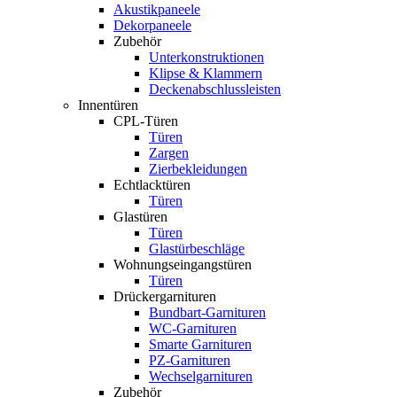
Akustikpaneele
Dekorpaneele
Zubehör
Unterkonstruktionen
Klipse & Klammern
Deckenabschlussleisten
Innentüren
CPL-Türen
Türen
Zargen
Zierbekleidungen
Echtlacktüren
Türen
Glastüren
Türen
Glastürbeschläge
Wohnungseingangstüren
Türen
Drückergarnituren
Bundbart-Garnituren
WC-Garnituren
Smarte Garnituren
PZ-Garnituren
Wechselgarnituren
Zubehör