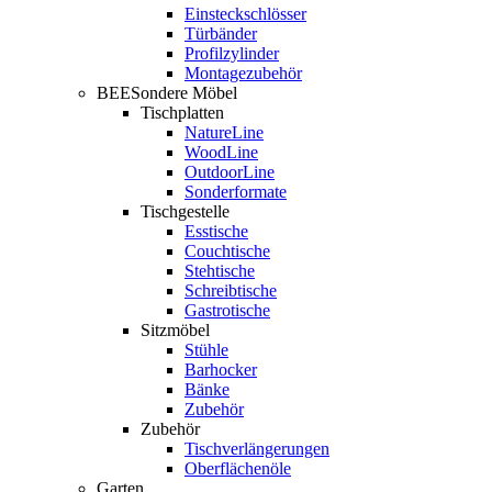
Einsteckschlösser
Türbänder
Profilzylinder
Montagezubehör
BEESondere Möbel
Tischplatten
NatureLine
WoodLine
OutdoorLine
Sonderformate
Tischgestelle
Esstische
Couchtische
Stehtische
Schreibtische
Gastrotische
Sitzmöbel
Stühle
Barhocker
Bänke
Zubehör
Zubehör
Tischverlängerungen
Oberflächenöle
Garten