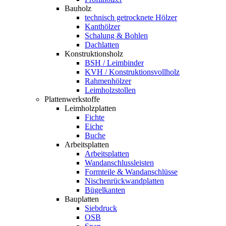
Bauholz
technisch getrocknete Hölzer
Kanthölzer
Schalung & Bohlen
Dachlatten
Konstruktionsholz
BSH / Leimbinder
KVH / Konstruktionsvollholz
Rahmenhölzer
Leimholzstollen
Plattenwerkstoffe
Leimholzplatten
Fichte
Eiche
Buche
Arbeitsplatten
Arbeitsplatten
Wandanschlussleisten
Formteile & Wandanschlüsse
Nischenrückwandplatten
Bügelkanten
Bauplatten
Siebdruck
OSB