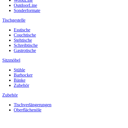
WoodLine
OutdoorLine
Sonderformate
Tischgestelle
Esstische
Couchtische
Stehtische
Schreibtische
Gastrotische
Sitzmöbel
Stühle
Barhocker
Bänke
Zubehör
Zubehör
Tischverlängerungen
Oberflächenöle