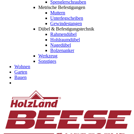
Spenglerschrauben
Metrische Befestigungen
Muttern
Unterlegscheiben
Gewindestangen
Dübel & Befestigungstechnik
Rahmendübel
Hohlraumdübel
Nagedübel
Bolzenanker
Werkzeug
Sonstiges
Wohnen
Garten
Bauen