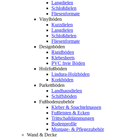
Langdielen
Schloßdielen
Fliesenformate
Vinylböden
Kurzdielen
Langdielen
Schloßdielen
Fliesenformate
Designböden
Rigidböden
Klebesheets
PVC freie Böden
Holzfußböden
Lindura-Holzböden
Korkböden
Parkettböden
Landhausdielen
Schiffsböden
Fußbodenzubehör
Kleber & Spachtelmassen
Fußleisten & Ecken
Trittschalldämmungen
Bodenprofile
Montage- & Pflegezubehör
Wand & Decke