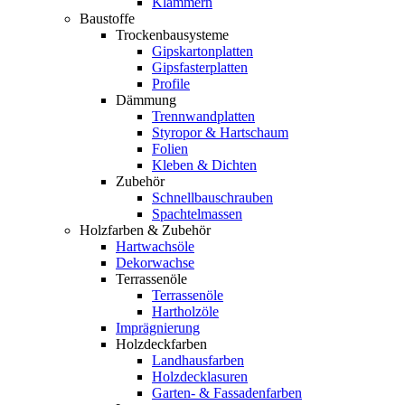
Klammern
Baustoffe
Trockenbausysteme
Gipskartonplatten
Gipsfasterplatten
Profile
Dämmung
Trennwandplatten
Styropor & Hartschaum
Folien
Kleben & Dichten
Zubehör
Schnellbauschrauben
Spachtelmassen
Holzfarben & Zubehör
Hartwachsöle
Dekorwachse
Terrassenöle
Terrassenöle
Hartholzöle
Imprägnierung
Holzdeckfarben
Landhausfarben
Holzdecklasuren
Garten- & Fassadenfarben