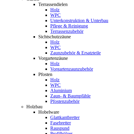
Terrassendielen
Holz
WPC
Unterkonstruktion & Unterbau
Pflege & Reinigung
Terrassenzubehör
Sichtschutzzäune
Holz
WPC
Zaunzubehör & Ersatzteile
Vorgartenzäune
Holz
Vorgartenzaunzubehör
Pfosten
Holz
WPC
Aluminium
Zaun- & Baumpfähle
Pfostenzubehör
Holzbau
Hobelware
Glattkantbretter
Fasebretter
Rauspund
Profilhölzer