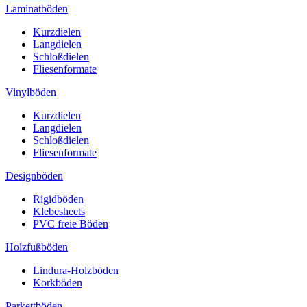
Laminatböden
Kurzdielen
Langdielen
Schloßdielen
Fliesenformate
Vinylböden
Kurzdielen
Langdielen
Schloßdielen
Fliesenformate
Designböden
Rigidböden
Klebesheets
PVC freie Böden
Holzfußböden
Lindura-Holzböden
Korkböden
Parkettböden