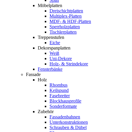
Span
Möbelplatten
Dreischichtplatten
Multiplex-Platten
MDF- & HDF-Platten
Sperrholzplatten
Tischlerplatten
Treppenstufen
Eiche
Dekorspanplatten
Weiß
Uni-Dekore
Holz- & Steindekore
Fensterbänke
Fassade
Holz
Rhombus
Keilspund
Fasebretter
Blockhausprofile
Sonderformate
Zubehör
Fassadenbahnen
Unterkonstruktionen
Schrauben & Dübel