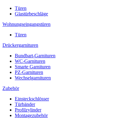
Türen
Glastürbeschläge
Wohnungseingangstüren
Türen
Drückergarnituren
Bundbart-Garnituren
WC-Garnituren
Smarte Garnituren
PZ-Garnituren
Wechselgarnituren
Zubehör
Einsteckschlösser
Türbänder
Profilzylinder
Montagezubehör