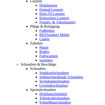
Lasuren
Holzlasuren
Einmal-Lasuren
Holz-Öl-Lasuren
Holzschutz-Lasuren
Fenster- & Türenlasuren
Pflege & Reinigung
Fußböden
BEESondere Möbel
Garten
Zubehör
Pinsel
Rollen
Farbwannen
sonstiges
Schrauben & Beschläge
Schrauben
Senkkopfschrauben
Selbstschneidende Schrauben
Sechskantschrauben
Gewindeschrauben
Spezialschrauben
Holzbauschrauben
Tellerkopfschrauben
Schnellbauschrauben