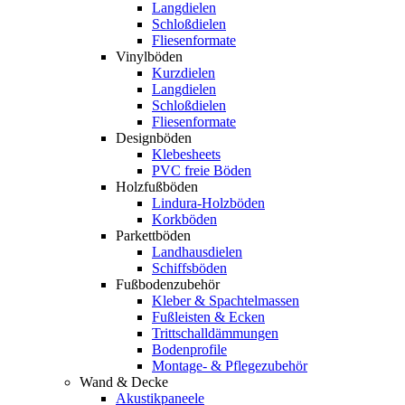
Langdielen
Schloßdielen
Fliesenformate
Vinylböden
Kurzdielen
Langdielen
Schloßdielen
Fliesenformate
Designböden
Klebesheets
PVC freie Böden
Holzfußböden
Lindura-Holzböden
Korkböden
Parkettböden
Landhausdielen
Schiffsböden
Fußbodenzubehör
Kleber & Spachtelmassen
Fußleisten & Ecken
Trittschalldämmungen
Bodenprofile
Montage- & Pflegezubehör
Wand & Decke
Akustikpaneele