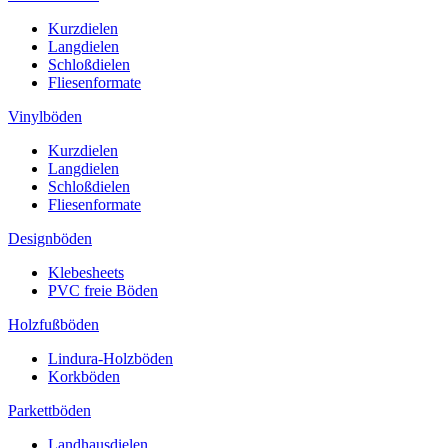
Kurzdielen
Langdielen
Schloßdielen
Fliesenformate
Vinylböden
Kurzdielen
Langdielen
Schloßdielen
Fliesenformate
Designböden
Klebesheets
PVC freie Böden
Holzfußböden
Lindura-Holzböden
Korkböden
Parkettböden
Landhausdielen