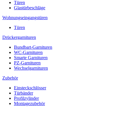
Türen
Glastürbeschläge
Wohnungseingangstüren
Türen
Drückergarnituren
Bundbart-Garnituren
WC-Garnituren
Smarte Garnituren
PZ-Garnituren
Wechselgarnituren
Zubehör
Einsteckschlösser
Türbänder
Profilzylinder
Montagezubehör