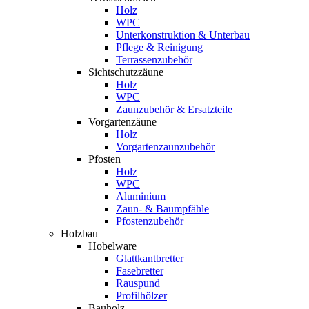
Holz
WPC
Unterkonstruktion & Unterbau
Pflege & Reinigung
Terrassenzubehör
Sichtschutzzäune
Holz
WPC
Zaunzubehör & Ersatzteile
Vorgartenzäune
Holz
Vorgartenzaunzubehör
Pfosten
Holz
WPC
Aluminium
Zaun- & Baumpfähle
Pfostenzubehör
Holzbau
Hobelware
Glattkantbretter
Fasebretter
Rauspund
Profilhölzer
Bauholz