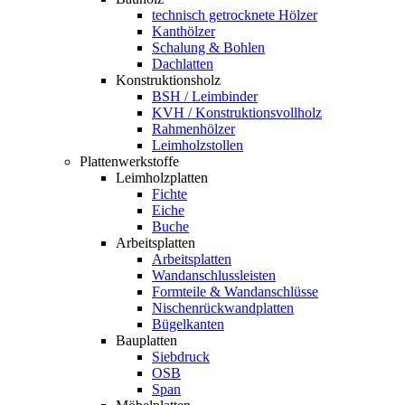
technisch getrocknete Hölzer
Kanthölzer
Schalung & Bohlen
Dachlatten
Konstruktionsholz
BSH / Leimbinder
KVH / Konstruktionsvollholz
Rahmenhölzer
Leimholzstollen
Plattenwerkstoffe
Leimholzplatten
Fichte
Eiche
Buche
Arbeitsplatten
Arbeitsplatten
Wandanschlussleisten
Formteile & Wandanschlüsse
Nischenrückwandplatten
Bügelkanten
Bauplatten
Siebdruck
OSB
Span