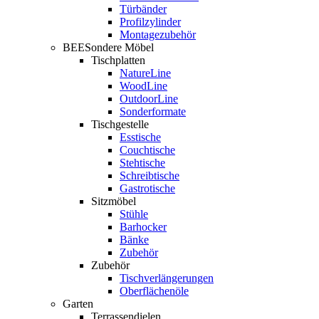
Türbänder
Profilzylinder
Montagezubehör
BEESondere Möbel
Tischplatten
NatureLine
WoodLine
OutdoorLine
Sonderformate
Tischgestelle
Esstische
Couchtische
Stehtische
Schreibtische
Gastrotische
Sitzmöbel
Stühle
Barhocker
Bänke
Zubehör
Zubehör
Tischverlängerungen
Oberflächenöle
Garten
Terrassendielen