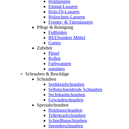
Holzlasuren
Einmal-Lasuren
Holz-Öl-Lasuren
Holzschutz-Lasuren
Fenster- & Türenlasuren
Pflege & Reinigung
Fußböden
BEESondere Möbel
Garten
Zubehör
Pinsel
Rollen
Farbwannen
sonstiges
Schrauben & Beschläge
Schrauben
Senkkopfschrauben
Selbstschneidende Schrauben
Sechskantschrauben
Gewindeschrauben
Spezialschrauben
Holzbauschrauben
Tellerkopfschrauben
Schnellbauschrauben
Spenglerschrauben