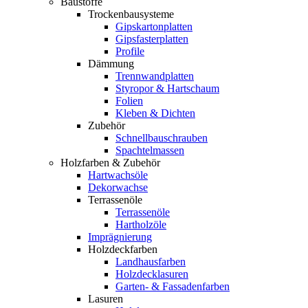
Baustoffe
Trockenbausysteme
Gipskartonplatten
Gipsfasterplatten
Profile
Dämmung
Trennwandplatten
Styropor & Hartschaum
Folien
Kleben & Dichten
Zubehör
Schnellbauschrauben
Spachtelmassen
Holzfarben & Zubehör
Hartwachsöle
Dekorwachse
Terrassenöle
Terrassenöle
Hartholzöle
Imprägnierung
Holzdeckfarben
Landhausfarben
Holzdecklasuren
Garten- & Fassadenfarben
Lasuren