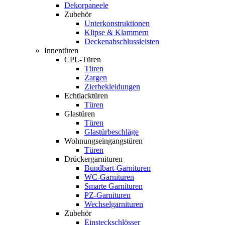
Dekorpaneele
Zubehör
Unterkonstruktionen
Klipse & Klammern
Deckenabschlussleisten
Innentüren
CPL-Türen
Türen
Zargen
Zierbekleidungen
Echtlacktüren
Türen
Glastüren
Türen
Glastürbeschläge
Wohnungseingangstüren
Türen
Drückergarnituren
Bundbart-Garnituren
WC-Garnituren
Smarte Garnituren
PZ-Garnituren
Wechselgarnituren
Zubehör
Einsteckschlösser