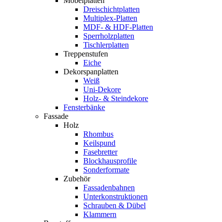
Möbelplatten
Dreischichtplatten
Multiplex-Platten
MDF- & HDF-Platten
Sperrholzplatten
Tischlerplatten
Treppenstufen
Eiche
Dekorspanplatten
Weiß
Uni-Dekore
Holz- & Steindekore
Fensterbänke
Fassade
Holz
Rhombus
Keilspund
Fasebretter
Blockhausprofile
Sonderformate
Zubehör
Fassadenbahnen
Unterkonstruktionen
Schrauben & Dübel
Klammern