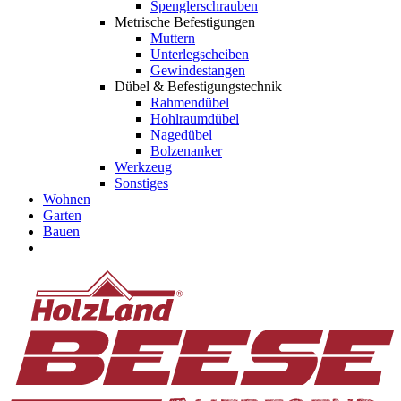
Spenglerschrauben
Metrische Befestigungen
Muttern
Unterlegscheiben
Gewindestangen
Dübel & Befestigungstechnik
Rahmendübel
Hohlraumdübel
Nagedübel
Bolzenanker
Werkzeug
Sonstiges
Wohnen
Garten
Bauen