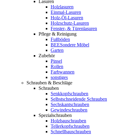
Lasuren
Holzlasuren
Einmal-Lasuren
Holz-Öl-Lasuren
Holzschutz-Lasuren
Fenster- & Türenlasuren
Pflege & Reinigung
Fußböden
BEESondere Möbel
Garten
Zubehör
Pinsel
Rollen
Farbwannen
sonstiges
Schrauben & Beschläge
Schrauben
Senkkopfschrauben
Selbstschneidende Schrauben
Sechskantschrauben
Gewindeschrauben
Spezialschrauben
Holzbauschrauben
Tellerkopfschrauben
Schnellbauschrauben