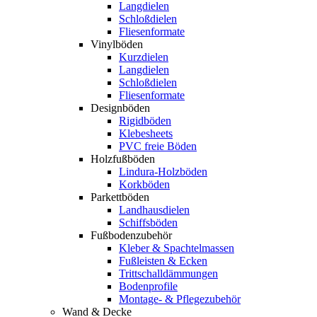
Langdielen
Schloßdielen
Fliesenformate
Vinylböden
Kurzdielen
Langdielen
Schloßdielen
Fliesenformate
Designböden
Rigidböden
Klebesheets
PVC freie Böden
Holzfußböden
Lindura-Holzböden
Korkböden
Parkettböden
Landhausdielen
Schiffsböden
Fußbodenzubehör
Kleber & Spachtelmassen
Fußleisten & Ecken
Trittschalldämmungen
Bodenprofile
Montage- & Pflegezubehör
Wand & Decke