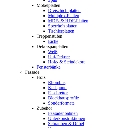
Span
Möbelplatten
Dreischichtplatten
Multiplex-Platten
MDF- & HDF-Platten
Sperrholzplatten
Tischlerplatten
Treppenstufen
Eiche
Dekorspanplatten
Weiß
Uni-Dekore
Holz- & Steindekore
Fensterbänke
Fassade
Holz
Rhombus
Keilspund
Fasebretter
Blockhausprofile
Sonderformate
Zubehör
Fassadenbahnen
Unterkonstruktionen
Schrauben & Dübel