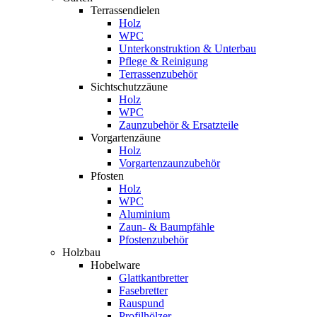
Terrassendielen
Holz
WPC
Unterkonstruktion & Unterbau
Pflege & Reinigung
Terrassenzubehör
Sichtschutzzäune
Holz
WPC
Zaunzubehör & Ersatzteile
Vorgartenzäune
Holz
Vorgartenzaunzubehör
Pfosten
Holz
WPC
Aluminium
Zaun- & Baumpfähle
Pfostenzubehör
Holzbau
Hobelware
Glattkantbretter
Fasebretter
Rauspund
Profilhölzer