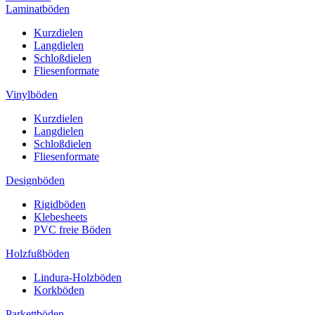
Laminatböden
Kurzdielen
Langdielen
Schloßdielen
Fliesenformate
Vinylböden
Kurzdielen
Langdielen
Schloßdielen
Fliesenformate
Designböden
Rigidböden
Klebesheets
PVC freie Böden
Holzfußböden
Lindura-Holzböden
Korkböden
Parkettböden