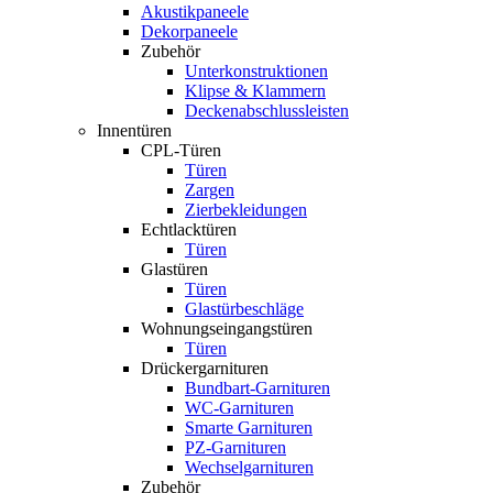
Akustikpaneele
Dekorpaneele
Zubehör
Unterkonstruktionen
Klipse & Klammern
Deckenabschlussleisten
Innentüren
CPL-Türen
Türen
Zargen
Zierbekleidungen
Echtlacktüren
Türen
Glastüren
Türen
Glastürbeschläge
Wohnungseingangstüren
Türen
Drückergarnituren
Bundbart-Garnituren
WC-Garnituren
Smarte Garnituren
PZ-Garnituren
Wechselgarnituren
Zubehör