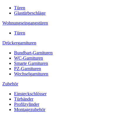
Türen
Glastürbeschläge
Wohnungseingangstüren
Türen
Drückergarnituren
Bundbart-Garnituren
WC-Garnituren
Smarte Garnituren
PZ-Garnituren
Wechselgarnituren
Zubehör
Einsteckschlösser
Türbänder
Profilzylinder
Montagezubehör