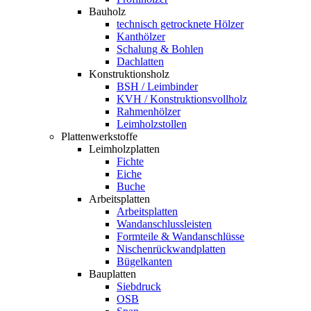
Bauholz
technisch getrocknete Hölzer
Kanthölzer
Schalung & Bohlen
Dachlatten
Konstruktionsholz
BSH / Leimbinder
KVH / Konstruktionsvollholz
Rahmenhölzer
Leimholzstollen
Plattenwerkstoffe
Leimholzplatten
Fichte
Eiche
Buche
Arbeitsplatten
Arbeitsplatten
Wandanschlussleisten
Formteile & Wandanschlüsse
Nischenrückwandplatten
Bügelkanten
Bauplatten
Siebdruck
OSB