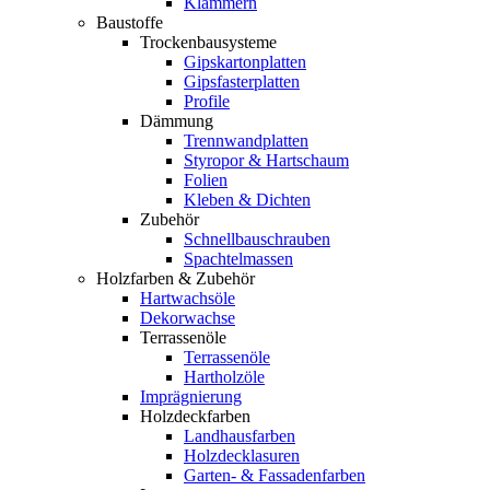
Klammern
Baustoffe
Trockenbausysteme
Gipskartonplatten
Gipsfasterplatten
Profile
Dämmung
Trennwandplatten
Styropor & Hartschaum
Folien
Kleben & Dichten
Zubehör
Schnellbauschrauben
Spachtelmassen
Holzfarben & Zubehör
Hartwachsöle
Dekorwachse
Terrassenöle
Terrassenöle
Hartholzöle
Imprägnierung
Holzdeckfarben
Landhausfarben
Holzdecklasuren
Garten- & Fassadenfarben