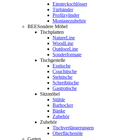
Einsteckschlösser
Türbänder
Profilzylinder
Montagezubehör
BEESondere Möbel
Tischplatten
NatureLine
WoodLine
OutdoorLine
Sonderformate
Tischgestelle
Esstische
Couchtische
Stehtische
Schreibtische
Gastrotische
Sitzmöbel
Stühle
Barhocker
Bänke
Zubehör
Zubehör
Tischverlängerungen
Oberflächenöle
Garten