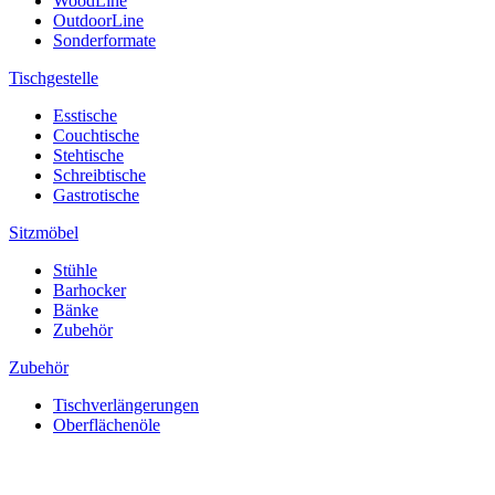
WoodLine
OutdoorLine
Sonderformate
Tischgestelle
Esstische
Couchtische
Stehtische
Schreibtische
Gastrotische
Sitzmöbel
Stühle
Barhocker
Bänke
Zubehör
Zubehör
Tischverlängerungen
Oberflächenöle