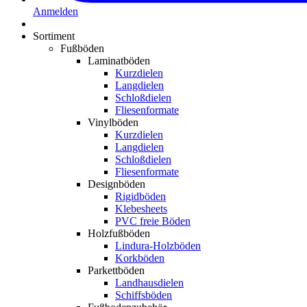
Anmelden
Sortiment
Fußböden
Laminatböden
Kurzdielen
Langdielen
Schloßdielen
Fliesenformate
Vinylböden
Kurzdielen
Langdielen
Schloßdielen
Fliesenformate
Designböden
Rigidböden
Klebesheets
PVC freie Böden
Holzfußböden
Lindura-Holzböden
Korkböden
Parkettböden
Landhausdielen
Schiffsböden