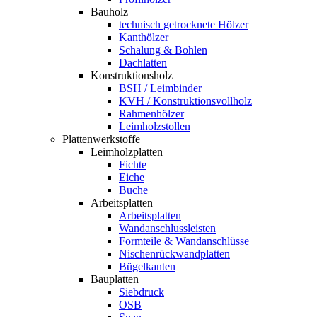
Bauholz
technisch getrocknete Hölzer
Kanthölzer
Schalung & Bohlen
Dachlatten
Konstruktionsholz
BSH / Leimbinder
KVH / Konstruktionsvollholz
Rahmenhölzer
Leimholzstollen
Plattenwerkstoffe
Leimholzplatten
Fichte
Eiche
Buche
Arbeitsplatten
Arbeitsplatten
Wandanschlussleisten
Formteile & Wandanschlüsse
Nischenrückwandplatten
Bügelkanten
Bauplatten
Siebdruck
OSB