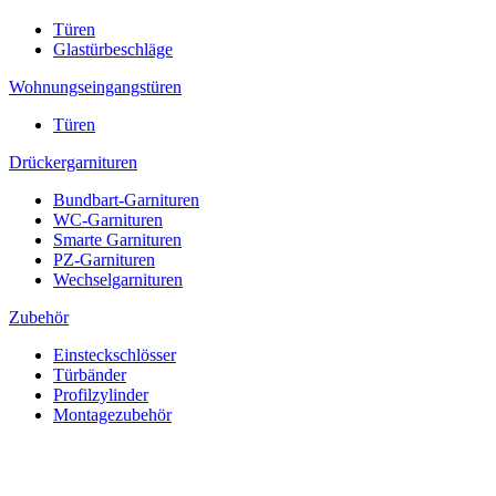
Türen
Glastürbeschläge
Wohnungseingangstüren
Türen
Drückergarnituren
Bundbart-Garnituren
WC-Garnituren
Smarte Garnituren
PZ-Garnituren
Wechselgarnituren
Zubehör
Einsteckschlösser
Türbänder
Profilzylinder
Montagezubehör