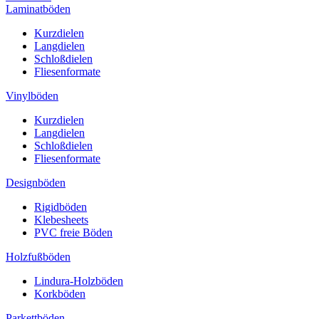
Laminatböden
Kurzdielen
Langdielen
Schloßdielen
Fliesenformate
Vinylböden
Kurzdielen
Langdielen
Schloßdielen
Fliesenformate
Designböden
Rigidböden
Klebesheets
PVC freie Böden
Holzfußböden
Lindura-Holzböden
Korkböden
Parkettböden