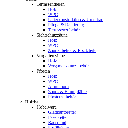
Terrassendielen
Holz
WPC
Unterkonstruktion & Unterbau
Pflege & Reinigung
Terrassenzubehör
Sichtschutzzäune
Holz
WPC
Zaunzubehör & Ersatzteile
Vorgartenzäune
Holz
Vorgartenzaunzubehör
Pfosten
Holz
WPC
Aluminium
Zaun- & Baumpfähle
Pfostenzubehör
Holzbau
Hobelware
Glattkantbretter
Fasebretter
Rauspund
Profilhölzer