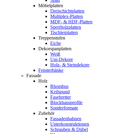
Span
Möbelplatten
Dreischichtplatten
Multiplex-Platten
MDF- & HDF-Platten
Sperrholzplatten
Tischlerplatten
Treppenstufen
Eiche
Dekorspanplatten
Weiß
Uni-Dekore
Holz- & Steindekore
Fensterbänke
Fassade
Holz
Rhombus
Keilspund
Fasebretter
Blockhausprofile
Sonderformate
Zubehör
Fassadenbahnen
Unterkonstruktionen
Schrauben & Dübel