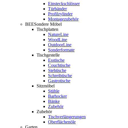
Einsteckschlösser
Türbänder
Profilzylinder
Montagezubehör
BEESondere Möbel
Tischplatten
NatureLine
WoodLine
OutdoorLine
Sonderformate
Tischgestelle
Esstische
Couchtische
Stehtische
Schreibtische
Gastrotische
Sitzmöbel
Stühle
Barhocker
Bänke
Zubehör
Zubehör
Tischverlängerungen
Oberflächenöle
Garten