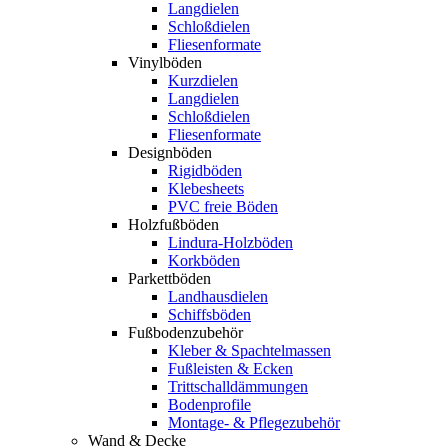
Langdielen
Schloßdielen
Fliesenformate
Vinylböden
Kurzdielen
Langdielen
Schloßdielen
Fliesenformate
Designböden
Rigidböden
Klebesheets
PVC freie Böden
Holzfußböden
Lindura-Holzböden
Korkböden
Parkettböden
Landhausdielen
Schiffsböden
Fußbodenzubehör
Kleber & Spachtelmassen
Fußleisten & Ecken
Trittschalldämmungen
Bodenprofile
Montage- & Pflegezubehör
Wand & Decke