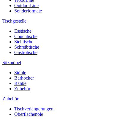
WoodLine
OutdoorLine
Sonderformate
Tischgestelle
Esstische
Couchtische
Stehtische
Schreibtische
Gastrotische
Sitzmöbel
Stühle
Barhocker
Bänke
Zubehör
Zubehör
Tischverlängerungen
Oberflächenöle