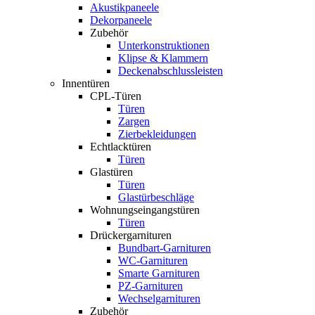
Akustikpaneele
Dekorpaneele
Zubehör
Unterkonstruktionen
Klipse & Klammern
Deckenabschlussleisten
Innentüren
CPL-Türen
Türen
Zargen
Zierbekleidungen
Echtlacktüren
Türen
Glastüren
Türen
Glastürbeschläge
Wohnungseingangstüren
Türen
Drückergarnituren
Bundbart-Garnituren
WC-Garnituren
Smarte Garnituren
PZ-Garnituren
Wechselgarnituren
Zubehör