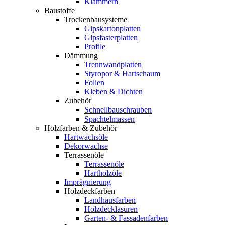
Klammern
Baustoffe
Trockenbausysteme
Gipskartonplatten
Gipsfasterplatten
Profile
Dämmung
Trennwandplatten
Styropor & Hartschaum
Folien
Kleben & Dichten
Zubehör
Schnellbauschrauben
Spachtelmassen
Holzfarben & Zubehör
Hartwachsöle
Dekorwachse
Terrassenöle
Terrassenöle
Hartholzöle
Imprägnierung
Holzdeckfarben
Landhausfarben
Holzdecklasuren
Garten- & Fassadenfarben