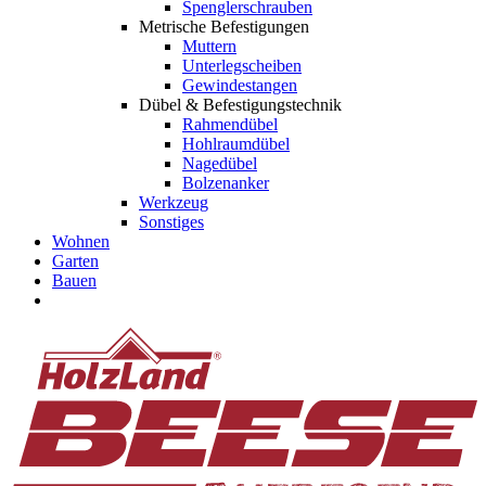
Spenglerschrauben
Metrische Befestigungen
Muttern
Unterlegscheiben
Gewindestangen
Dübel & Befestigungstechnik
Rahmendübel
Hohlraumdübel
Nagedübel
Bolzenanker
Werkzeug
Sonstiges
Wohnen
Garten
Bauen