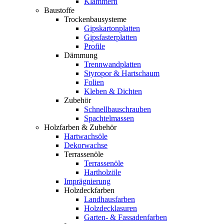
Klammern
Baustoffe
Trockenbausysteme
Gipskartonplatten
Gipsfasterplatten
Profile
Dämmung
Trennwandplatten
Styropor & Hartschaum
Folien
Kleben & Dichten
Zubehör
Schnellbauschrauben
Spachtelmassen
Holzfarben & Zubehör
Hartwachsöle
Dekorwachse
Terrassenöle
Terrassenöle
Hartholzöle
Imprägnierung
Holzdeckfarben
Landhausfarben
Holzdecklasuren
Garten- & Fassadenfarben