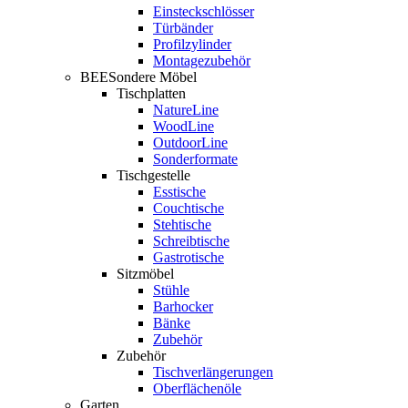
Einsteckschlösser
Türbänder
Profilzylinder
Montagezubehör
BEESondere Möbel
Tischplatten
NatureLine
WoodLine
OutdoorLine
Sonderformate
Tischgestelle
Esstische
Couchtische
Stehtische
Schreibtische
Gastrotische
Sitzmöbel
Stühle
Barhocker
Bänke
Zubehör
Zubehör
Tischverlängerungen
Oberflächenöle
Garten