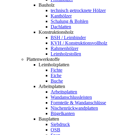
Bauholz
technisch getrocknete Hölzer
Kanthölzer
Schalung & Bohlen
Dachlatten
Konstruktionsholz
BSH / Leimbinder
KVH / Konstruktionsvollholz
Rahmenhölzer
Leimholzstollen
Plattenwerkstoffe
Leimholzplatten
Fichte
Eiche
Buche
Arbeitsplatten
Arbeitsplatten
Wandanschlussleisten
Formteile & Wandanschlüsse
Nischenrückwandplatten
Bügelkanten
Bauplatten
Siebdruck
OSB