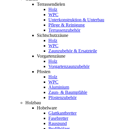
Terrassendielen
Holz
WPC
Unterkonstruktion & Unterbau
Pflege & Reinigung
Terrassenzubehör
Sichtschutzzäune
Holz
WPC
Zaunzubehör & Ersatzteile
Vorgartenzäune
Holz
Vorgartenzaunzubehör
Pfosten
Holz
WPC
Aluminium
Zaun- & Baumpfähle
Pfostenzubehör
Holzbau
Hobelware
Glattkantbretter
Fasebretter
Rauspund
Profilhölzer