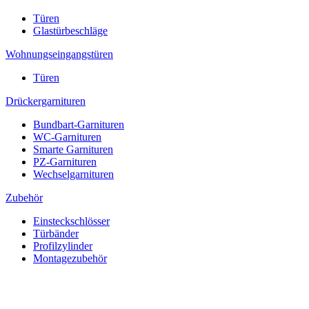
Türen
Glastürbeschläge
Wohnungseingangstüren
Türen
Drückergarnituren
Bundbart-Garnituren
WC-Garnituren
Smarte Garnituren
PZ-Garnituren
Wechselgarnituren
Zubehör
Einsteckschlösser
Türbänder
Profilzylinder
Montagezubehör