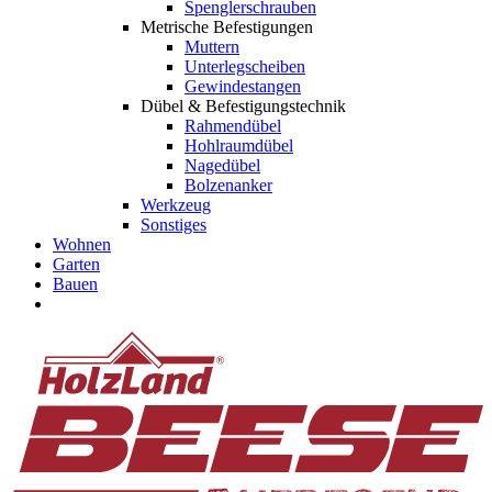
Spenglerschrauben
Metrische Befestigungen
Muttern
Unterlegscheiben
Gewindestangen
Dübel & Befestigungstechnik
Rahmendübel
Hohlraumdübel
Nagedübel
Bolzenanker
Werkzeug
Sonstiges
Wohnen
Garten
Bauen