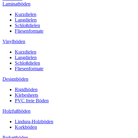
Laminatböden
Kurzdielen
Langdielen
Schloßdielen
Fliesenformate
Vinylböden
Kurzdielen
Langdielen
Schloßdielen
Fliesenformate
Designböden
Rigidböden
Klebesheets
PVC freie Böden
Holzfußböden
Lindura-Holzböden
Korkböden
Parkettböden