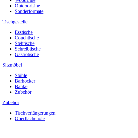
WoodLine
OutdoorLine
Sonderformate
Tischgestelle
Esstische
Couchtische
Stehtische
Schreibtische
Gastrotische
Sitzmöbel
Stühle
Barhocker
Bänke
Zubehör
Zubehör
Tischverlängerungen
Oberflächenöle