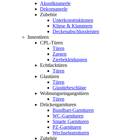
Akustikpaneele
Dekorpaneele
Zubehör
Unterkonstruktionen
Klipse & Klammern
Deckenabschlussleisten
Innentüren
CPL-Türen
Türen
Zargen
Zierbekleidungen
Echtlacktüren
Türen
Glastüren
Türen
Glastürbeschläge
Wohnungseingangstüren
Türen
Drückergarnituren
Bundbart-Garnituren
WC-Garnituren
Smarte Garnituren
PZ-Garnituren
Wechselgarnituren
Zubehör