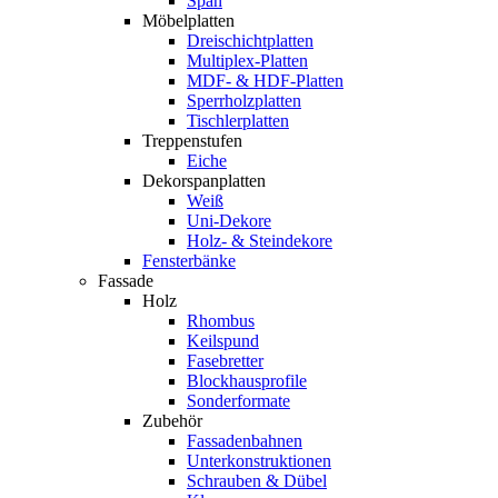
Span
Möbelplatten
Dreischichtplatten
Multiplex-Platten
MDF- & HDF-Platten
Sperrholzplatten
Tischlerplatten
Treppenstufen
Eiche
Dekorspanplatten
Weiß
Uni-Dekore
Holz- & Steindekore
Fensterbänke
Fassade
Holz
Rhombus
Keilspund
Fasebretter
Blockhausprofile
Sonderformate
Zubehör
Fassadenbahnen
Unterkonstruktionen
Schrauben & Dübel