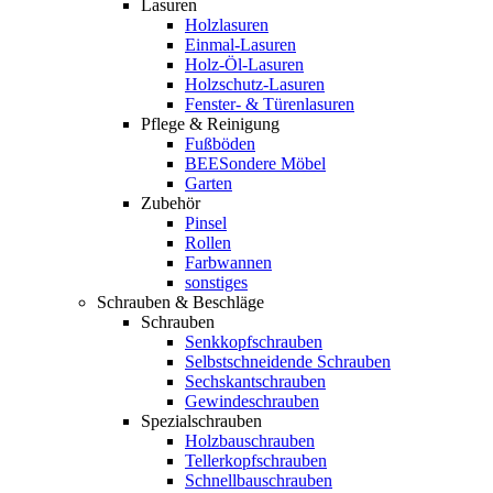
Lasuren
Holzlasuren
Einmal-Lasuren
Holz-Öl-Lasuren
Holzschutz-Lasuren
Fenster- & Türenlasuren
Pflege & Reinigung
Fußböden
BEESondere Möbel
Garten
Zubehör
Pinsel
Rollen
Farbwannen
sonstiges
Schrauben & Beschläge
Schrauben
Senkkopfschrauben
Selbstschneidende Schrauben
Sechskantschrauben
Gewindeschrauben
Spezialschrauben
Holzbauschrauben
Tellerkopfschrauben
Schnellbauschrauben