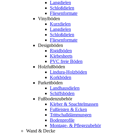
Langdielen
Schloßdielen
Fliesenformate
Vinylböden
Kurzdielen
Langdielen
Schloßdielen
Fliesenformate
Designböden
Rigidböden
Klebesheets
PVC freie Böden
Holzfußböden
Lindura-Holzböden
Korkböden
Parkettböden
Landhausdielen
Schiffsböden
Fußbodenzubehör
Kleber & Spachtelmassen
Fußleisten & Ecken
Trittschalldämmungen
Bodenprofile
Montage- & Pflegezubehör
Wand & Decke