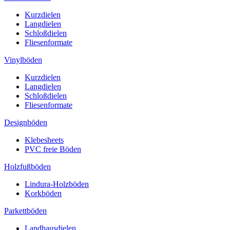
Kurzdielen
Langdielen
Schloßdielen
Fliesenformate
Vinylböden
Kurzdielen
Langdielen
Schloßdielen
Fliesenformate
Designböden
Klebesheets
PVC freie Böden
Holzfußböden
Lindura-Holzböden
Korkböden
Parkettböden
Landhausdielen