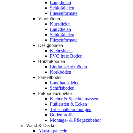
Langdielen
Schloßdielen
Fliesenformate
Vinylböden
Kurzdielen
Langdielen
Schloßdielen
Fliesenformate
Designböden
Klebesheets
PVC freie Böden
Holzfußböden
Lindura-Holzböden
Korkböden
Parkettböden
Landhausdielen
Schiffsböden
Fußbodenzubehör
Kleber & Spachtelmassen
Fußleisten & Ecken
Trittschalldämmungen
Bodenprofile
Montage- & Pflegezubehör
Wand & Decke
Akustikpaneele