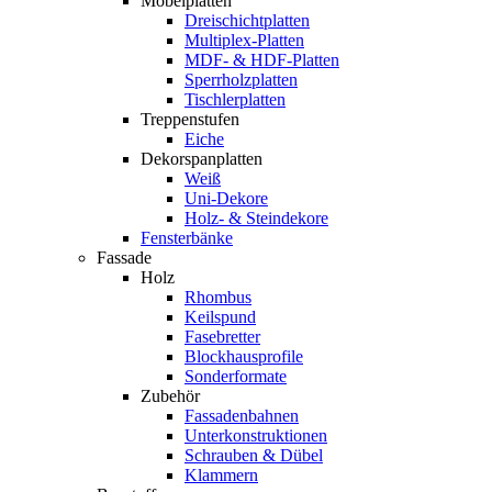
Möbelplatten
Dreischichtplatten
Multiplex-Platten
MDF- & HDF-Platten
Sperrholzplatten
Tischlerplatten
Treppenstufen
Eiche
Dekorspanplatten
Weiß
Uni-Dekore
Holz- & Steindekore
Fensterbänke
Fassade
Holz
Rhombus
Keilspund
Fasebretter
Blockhausprofile
Sonderformate
Zubehör
Fassadenbahnen
Unterkonstruktionen
Schrauben & Dübel
Klammern