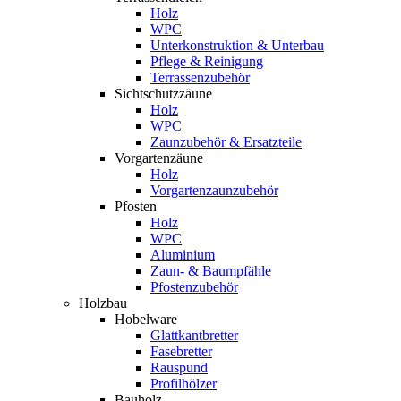
Holz
WPC
Unterkonstruktion & Unterbau
Pflege & Reinigung
Terrassenzubehör
Sichtschutzzäune
Holz
WPC
Zaunzubehör & Ersatzteile
Vorgartenzäune
Holz
Vorgartenzaunzubehör
Pfosten
Holz
WPC
Aluminium
Zaun- & Baumpfähle
Pfostenzubehör
Holzbau
Hobelware
Glattkantbretter
Fasebretter
Rauspund
Profilhölzer
Bauholz