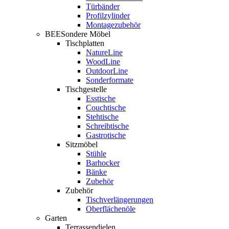
Türbänder
Profilzylinder
Montagezubehör
BEESondere Möbel
Tischplatten
NatureLine
WoodLine
OutdoorLine
Sonderformate
Tischgestelle
Esstische
Couchtische
Stehtische
Schreibtische
Gastrotische
Sitzmöbel
Stühle
Barhocker
Bänke
Zubehör
Zubehör
Tischverlängerungen
Oberflächenöle
Garten
Terrassendielen