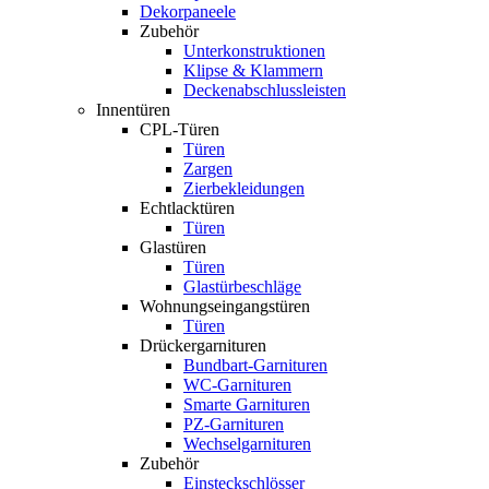
Dekorpaneele
Zubehör
Unterkonstruktionen
Klipse & Klammern
Deckenabschlussleisten
Innentüren
CPL-Türen
Türen
Zargen
Zierbekleidungen
Echtlacktüren
Türen
Glastüren
Türen
Glastürbeschläge
Wohnungseingangstüren
Türen
Drückergarnituren
Bundbart-Garnituren
WC-Garnituren
Smarte Garnituren
PZ-Garnituren
Wechselgarnituren
Zubehör
Einsteckschlösser