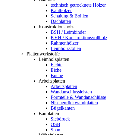
technisch getrocknete Hölzer
Kanthölzer
Schalung & Bohlen
Dachlatten
Konstruktionsholz
BSH / Leimbinder
KVH / Konstruktionsvollholz
Rahmenhölzer
Leimholzstollen
Plattenwerkstoffe
Leimholzplatten
Fichte
Eiche
Buche
Arbeitsplatten
Arbeitsplatten
Wandanschlussleisten
Formteile & Wandanschlüsse
Nischenrückwandplatten
Bügelkanten
Bauplatten
Siebdruck
OSB
Span