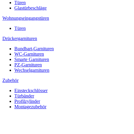
Türen
Glastürbeschläge
Wohnungseingangstüren
Türen
Drückergarnituren
Bundbart-Garnituren
WC-Garnituren
Smarte Garnituren
PZ-Garnituren
Wechselgarnituren
Zubehör
Einsteckschlösser
Türbänder
Profilzylinder
Montagezubehör