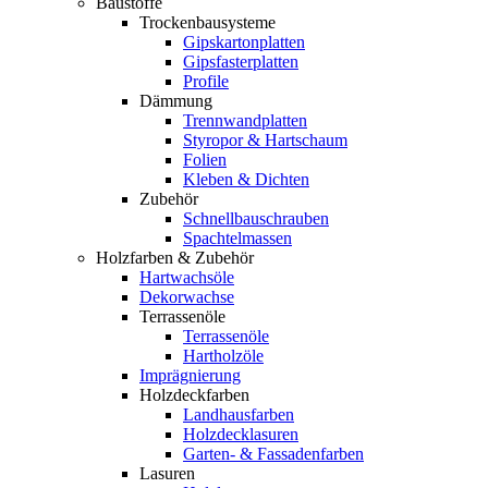
Baustoffe
Trockenbausysteme
Gipskartonplatten
Gipsfasterplatten
Profile
Dämmung
Trennwandplatten
Styropor & Hartschaum
Folien
Kleben & Dichten
Zubehör
Schnellbauschrauben
Spachtelmassen
Holzfarben & Zubehör
Hartwachsöle
Dekorwachse
Terrassenöle
Terrassenöle
Hartholzöle
Imprägnierung
Holzdeckfarben
Landhausfarben
Holzdecklasuren
Garten- & Fassadenfarben
Lasuren