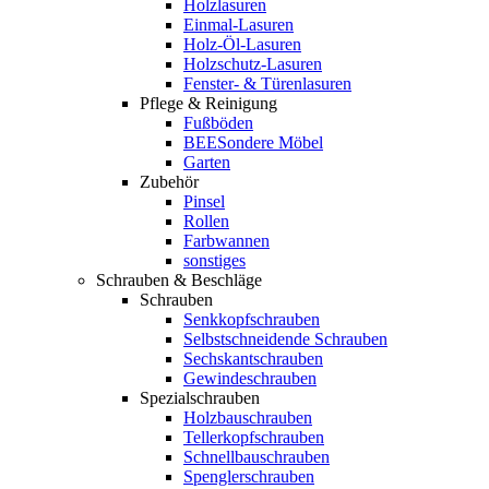
Holzlasuren
Einmal-Lasuren
Holz-Öl-Lasuren
Holzschutz-Lasuren
Fenster- & Türenlasuren
Pflege & Reinigung
Fußböden
BEESondere Möbel
Garten
Zubehör
Pinsel
Rollen
Farbwannen
sonstiges
Schrauben & Beschläge
Schrauben
Senkkopfschrauben
Selbstschneidende Schrauben
Sechskantschrauben
Gewindeschrauben
Spezialschrauben
Holzbauschrauben
Tellerkopfschrauben
Schnellbauschrauben
Spenglerschrauben