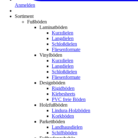
Anmelden
Sortiment
Fußböden
Laminatböden
Kurzdielen
Langdielen
Schloßdielen
Fliesenformate
Vinylböden
Kurzdielen
Langdielen
Schloßdielen
Fliesenformate
Designböden
Rigidböden
Klebesheets
PVC freie Böden
Holzfußböden
Lindura-Holzböden
Korkböden
Parkettböden
Landhausdielen
Schiffsböden