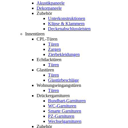
Akustikpaneele
Dekorpaneele
Zubehör
Unterkonstruktionen
Klipse & Klammern
Deckenabschlussleisten
Innentüren
CPL-Türen
Türen
Zargen
Zierbekleidungen
Echtlacktüren
Türen
Glastüren
Türen
Glastürbeschläge
Wohnungseingangstüren
Türen
Drückergarnituren
Bundbart-Garnituren
WC-Garnituren
Smarte Garnituren
PZ-Garnituren
Wechselgarnituren
Zubehör