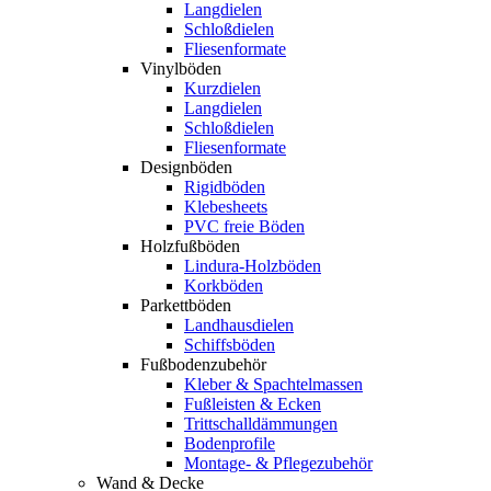
Langdielen
Schloßdielen
Fliesenformate
Vinylböden
Kurzdielen
Langdielen
Schloßdielen
Fliesenformate
Designböden
Rigidböden
Klebesheets
PVC freie Böden
Holzfußböden
Lindura-Holzböden
Korkböden
Parkettböden
Landhausdielen
Schiffsböden
Fußbodenzubehör
Kleber & Spachtelmassen
Fußleisten & Ecken
Trittschalldämmungen
Bodenprofile
Montage- & Pflegezubehör
Wand & Decke