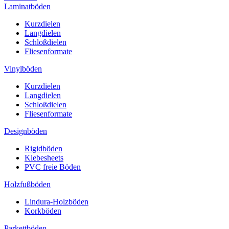
Laminatböden
Kurzdielen
Langdielen
Schloßdielen
Fliesenformate
Vinylböden
Kurzdielen
Langdielen
Schloßdielen
Fliesenformate
Designböden
Rigidböden
Klebesheets
PVC freie Böden
Holzfußböden
Lindura-Holzböden
Korkböden
Parkettböden