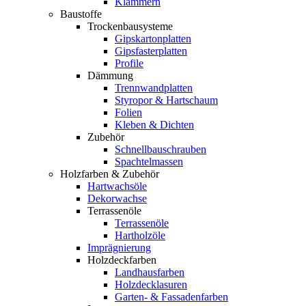
Klammern
Baustoffe
Trockenbausysteme
Gipskartonplatten
Gipsfasterplatten
Profile
Dämmung
Trennwandplatten
Styropor & Hartschaum
Folien
Kleben & Dichten
Zubehör
Schnellbauschrauben
Spachtelmassen
Holzfarben & Zubehör
Hartwachsöle
Dekorwachse
Terrassenöle
Terrassenöle
Hartholzöle
Imprägnierung
Holzdeckfarben
Landhausfarben
Holzdecklasuren
Garten- & Fassadenfarben