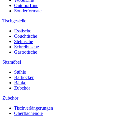
WoodLine
OutdoorLine
Sonderformate
Tischgestelle
Esstische
Couchtische
Stehtische
Schreibtische
Gastrotische
Sitzmöbel
Stühle
Barhocker
Bänke
Zubehör
Zubehör
Tischverlängerungen
Oberflächenöle