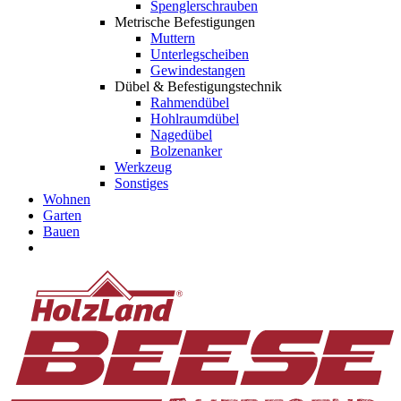
Spenglerschrauben
Metrische Befestigungen
Muttern
Unterlegscheiben
Gewindestangen
Dübel & Befestigungstechnik
Rahmendübel
Hohlraumdübel
Nagedübel
Bolzenanker
Werkzeug
Sonstiges
Wohnen
Garten
Bauen