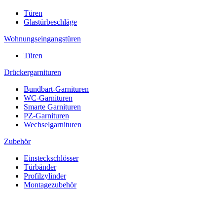
Türen
Glastürbeschläge
Wohnungseingangstüren
Türen
Drückergarnituren
Bundbart-Garnituren
WC-Garnituren
Smarte Garnituren
PZ-Garnituren
Wechselgarnituren
Zubehör
Einsteckschlösser
Türbänder
Profilzylinder
Montagezubehör