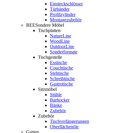
Einsteckschlösser
Türbänder
Profilzylinder
Montagezubehör
BEESondere Möbel
Tischplatten
NatureLine
WoodLine
OutdoorLine
Sonderformate
Tischgestelle
Esstische
Couchtische
Stehtische
Schreibtische
Gastrotische
Sitzmöbel
Stühle
Barhocker
Bänke
Zubehör
Zubehör
Tischverlängerungen
Oberflächenöle
Garten