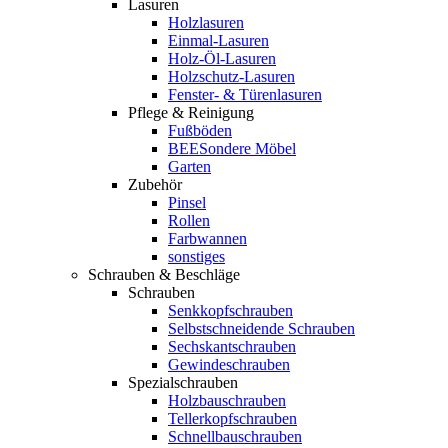
Lasuren
Holzlasuren
Einmal-Lasuren
Holz-Öl-Lasuren
Holzschutz-Lasuren
Fenster- & Türenlasuren
Pflege & Reinigung
Fußböden
BEESondere Möbel
Garten
Zubehör
Pinsel
Rollen
Farbwannen
sonstiges
Schrauben & Beschläge
Schrauben
Senkkopfschrauben
Selbstschneidende Schrauben
Sechskantschrauben
Gewindeschrauben
Spezialschrauben
Holzbauschrauben
Tellerkopfschrauben
Schnellbauschrauben