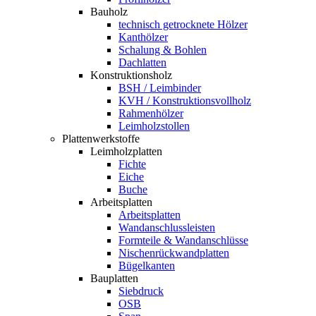
Bauholz
technisch getrocknete Hölzer
Kanthölzer
Schalung & Bohlen
Dachlatten
Konstruktionsholz
BSH / Leimbinder
KVH / Konstruktionsvollholz
Rahmenhölzer
Leimholzstollen
Plattenwerkstoffe
Leimholzplatten
Fichte
Eiche
Buche
Arbeitsplatten
Arbeitsplatten
Wandanschlussleisten
Formteile & Wandanschlüsse
Nischenrückwandplatten
Bügelkanten
Bauplatten
Siebdruck
OSB