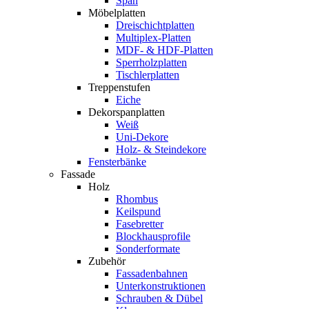
Span
Möbelplatten
Dreischichtplatten
Multiplex-Platten
MDF- & HDF-Platten
Sperrholzplatten
Tischlerplatten
Treppenstufen
Eiche
Dekorspanplatten
Weiß
Uni-Dekore
Holz- & Steindekore
Fensterbänke
Fassade
Holz
Rhombus
Keilspund
Fasebretter
Blockhausprofile
Sonderformate
Zubehör
Fassadenbahnen
Unterkonstruktionen
Schrauben & Dübel