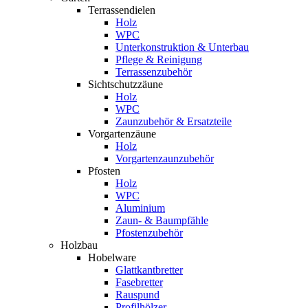
Terrassendielen
Holz
WPC
Unterkonstruktion & Unterbau
Pflege & Reinigung
Terrassenzubehör
Sichtschutzzäune
Holz
WPC
Zaunzubehör & Ersatzteile
Vorgartenzäune
Holz
Vorgartenzaunzubehör
Pfosten
Holz
WPC
Aluminium
Zaun- & Baumpfähle
Pfostenzubehör
Holzbau
Hobelware
Glattkantbretter
Fasebretter
Rauspund
Profilhölzer