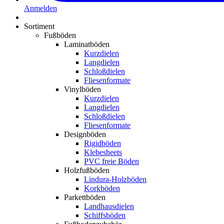
Anmelden
Sortiment
Fußböden
Laminatböden
Kurzdielen
Langdielen
Schloßdielen
Fliesenformate
Vinylböden
Kurzdielen
Langdielen
Schloßdielen
Fliesenformate
Designböden
Rigidböden
Klebesheets
PVC freie Böden
Holzfußböden
Lindura-Holzböden
Korkböden
Parkettböden
Landhausdielen
Schiffsböden