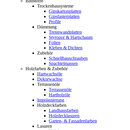
Baustoffe
Trockenbausysteme
Gipskartonplatten
Gipsfasterplatten
Profile
Dämmung
Trennwandplatten
Styropor & Hartschaum
Folien
Kleben & Dichten
Zubehör
Schnellbauschrauben
Spachtelmassen
Holzfarben & Zubehör
Hartwachsöle
Dekorwachse
Terrassenöle
Terrassenöle
Hartholzöle
Imprägnierung
Holzdeckfarben
Landhausfarben
Holzdecklasuren
Garten- & Fassadenfarben
Lasuren