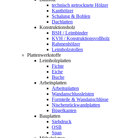
technisch getrocknete Hölzer
Kanthölzer
Schalung & Bohlen
Dachlatten
Konstruktionsholz
BSH / Leimbinder
KVH / Konstruktionsvollholz
Rahmenhölzer
Leimholzstollen
Plattenwerkstoffe
Leimholzplatten
Fichte
Eiche
Buche
Arbeitsplatten
Arbeitsplatten
Wandanschlussleisten
Formteile & Wandanschlüsse
Nischenrückwandplatten
Bügelkanten
Bauplatten
Siebdruck
OSB
Span