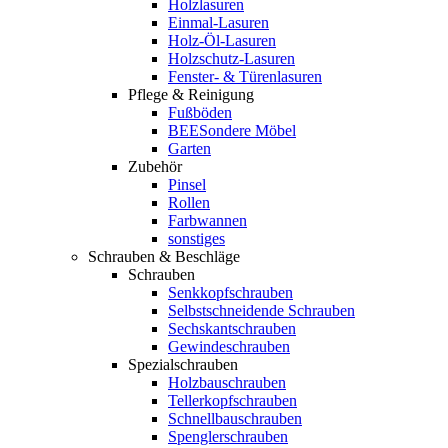
Holzlasuren
Einmal-Lasuren
Holz-Öl-Lasuren
Holzschutz-Lasuren
Fenster- & Türenlasuren
Pflege & Reinigung
Fußböden
BEESondere Möbel
Garten
Zubehör
Pinsel
Rollen
Farbwannen
sonstiges
Schrauben & Beschläge
Schrauben
Senkkopfschrauben
Selbstschneidende Schrauben
Sechskantschrauben
Gewindeschrauben
Spezialschrauben
Holzbauschrauben
Tellerkopfschrauben
Schnellbauschrauben
Spenglerschrauben