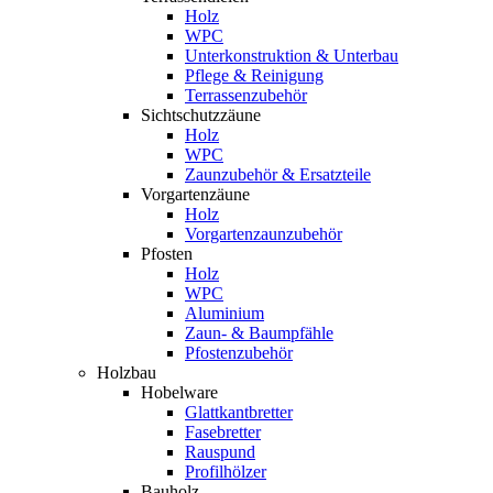
Holz
WPC
Unterkonstruktion & Unterbau
Pflege & Reinigung
Terrassenzubehör
Sichtschutzzäune
Holz
WPC
Zaunzubehör & Ersatzteile
Vorgartenzäune
Holz
Vorgartenzaunzubehör
Pfosten
Holz
WPC
Aluminium
Zaun- & Baumpfähle
Pfostenzubehör
Holzbau
Hobelware
Glattkantbretter
Fasebretter
Rauspund
Profilhölzer
Bauholz