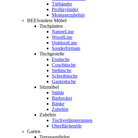
Türbänder
Profilzylinder
Montagezubehör
BEESondere Möbel
Tischplatten
NatureLine
WoodLine
OutdoorLine
Sonderformate
Tischgestelle
Esstische
Couchtische
Stehtische
Schreibtische
Gastrotische
Sitzmöbel
Stühle
Barhocker
Bänke
Zubehör
Zubehör
Tischverlängerungen
Oberflächenöle
Garten
Terrassendielen