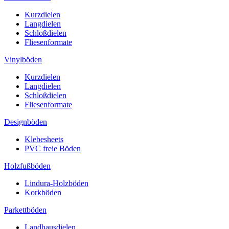
Kurzdielen
Langdielen
Schloßdielen
Fliesenformate
Vinylböden
Kurzdielen
Langdielen
Schloßdielen
Fliesenformate
Designböden
Klebesheets
PVC freie Böden
Holzfußböden
Lindura-Holzböden
Korkböden
Parkettböden
Landhausdielen