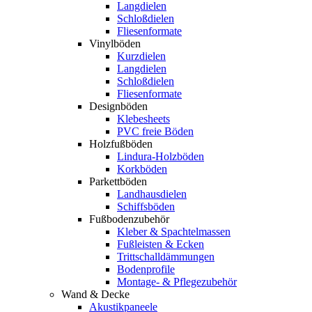
Langdielen
Schloßdielen
Fliesenformate
Vinylböden
Kurzdielen
Langdielen
Schloßdielen
Fliesenformate
Designböden
Klebesheets
PVC freie Böden
Holzfußböden
Lindura-Holzböden
Korkböden
Parkettböden
Landhausdielen
Schiffsböden
Fußbodenzubehör
Kleber & Spachtelmassen
Fußleisten & Ecken
Trittschalldämmungen
Bodenprofile
Montage- & Pflegezubehör
Wand & Decke
Akustikpaneele