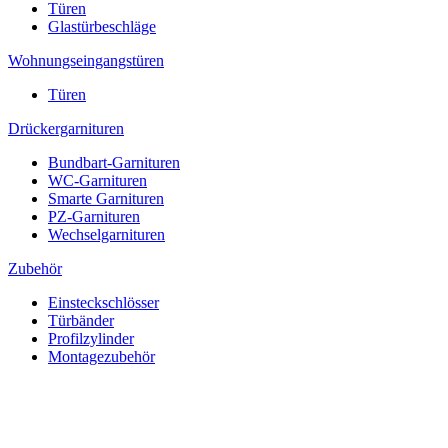
Türen
Glastürbeschläge
Wohnungseingangstüren
Türen
Drückergarnituren
Bundbart-Garnituren
WC-Garnituren
Smarte Garnituren
PZ-Garnituren
Wechselgarnituren
Zubehör
Einsteckschlösser
Türbänder
Profilzylinder
Montagezubehör