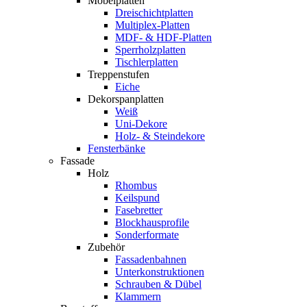
Möbelplatten
Dreischichtplatten
Multiplex-Platten
MDF- & HDF-Platten
Sperrholzplatten
Tischlerplatten
Treppenstufen
Eiche
Dekorspanplatten
Weiß
Uni-Dekore
Holz- & Steindekore
Fensterbänke
Fassade
Holz
Rhombus
Keilspund
Fasebretter
Blockhausprofile
Sonderformate
Zubehör
Fassadenbahnen
Unterkonstruktionen
Schrauben & Dübel
Klammern