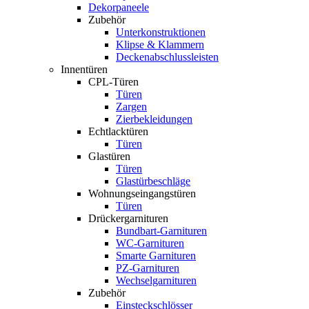
Dekorpaneele
Zubehör
Unterkonstruktionen
Klipse & Klammern
Deckenabschlussleisten
Innentüren
CPL-Türen
Türen
Zargen
Zierbekleidungen
Echtlacktüren
Türen
Glastüren
Türen
Glastürbeschläge
Wohnungseingangstüren
Türen
Drückergarnituren
Bundbart-Garnituren
WC-Garnituren
Smarte Garnituren
PZ-Garnituren
Wechselgarnituren
Zubehör
Einsteckschlösser