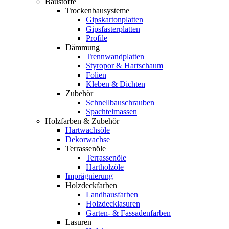
Baustoffe
Trockenbausysteme
Gipskartonplatten
Gipsfasterplatten
Profile
Dämmung
Trennwandplatten
Styropor & Hartschaum
Folien
Kleben & Dichten
Zubehör
Schnellbauschrauben
Spachtelmassen
Holzfarben & Zubehör
Hartwachsöle
Dekorwachse
Terrassenöle
Terrassenöle
Hartholzöle
Imprägnierung
Holzdeckfarben
Landhausfarben
Holzdecklasuren
Garten- & Fassadenfarben
Lasuren