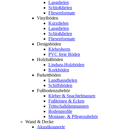
Langdielen
Schloßdielen
Fliesenformate
Vinylböden
Kurzdielen
Langdielen
Schloßdielen
Fliesenformate
Designböden
Klebesheets
PVC freie Böden
Holzfußböden
Lindura-Holzböden
Korkböden
Parkettböden
Landhausdielen
Schiffsböden
Fußbodenzubehör
Kleber & Spachtelmassen
Fußleisten & Ecken
Trittschalldämmungen
Bodenprofile
Montage- & Pflegezubehör
Wand & Decke
Akustikpaneele