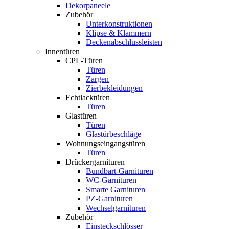
Dekorpaneele
Zubehör
Unterkonstruktionen
Klipse & Klammern
Deckenabschlussleisten
Innentüren
CPL-Türen
Türen
Zargen
Zierbekleidungen
Echtlacktüren
Türen
Glastüren
Türen
Glastürbeschläge
Wohnungseingangstüren
Türen
Drückergarnituren
Bundbart-Garnituren
WC-Garnituren
Smarte Garnituren
PZ-Garnituren
Wechselgarnituren
Zubehör
Einsteckschlösser