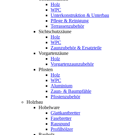
Holz
WPC
Unterkonstruktion & Unterbau
Pflege & Reinigung
Terrassenzubehör
Sichtschutzzäune
Holz
WPC
Zaunzubehör & Ersatzteile
Vorgartenzäune
Holz
Vorgartenzaunzubehör
Pfosten
Holz
WPC
Aluminium
Zaun- & Baumpfähle
Pfostenzubehör
Holzbau
Hobelware
Glattkantbretter
Fasebretter
Rauspund
Profilhölzer
Bauholz