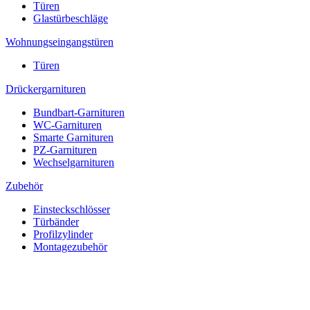
Türen
Glastürbeschläge
Wohnungseingangstüren
Türen
Drückergarnituren
Bundbart-Garnituren
WC-Garnituren
Smarte Garnituren
PZ-Garnituren
Wechselgarnituren
Zubehör
Einsteckschlösser
Türbänder
Profilzylinder
Montagezubehör