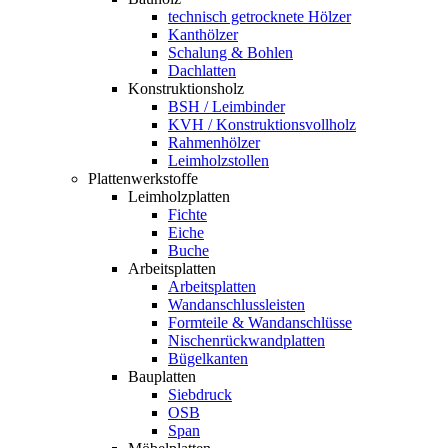
technisch getrocknete Hölzer
Kanthölzer
Schalung & Bohlen
Dachlatten
Konstruktionsholz
BSH / Leimbinder
KVH / Konstruktionsvollholz
Rahmenhölzer
Leimholzstollen
Plattenwerkstoffe
Leimholzplatten
Fichte
Eiche
Buche
Arbeitsplatten
Arbeitsplatten
Wandanschlussleisten
Formteile & Wandanschlüsse
Nischenrückwandplatten
Bügelkanten
Bauplatten
Siebdruck
OSB
Span