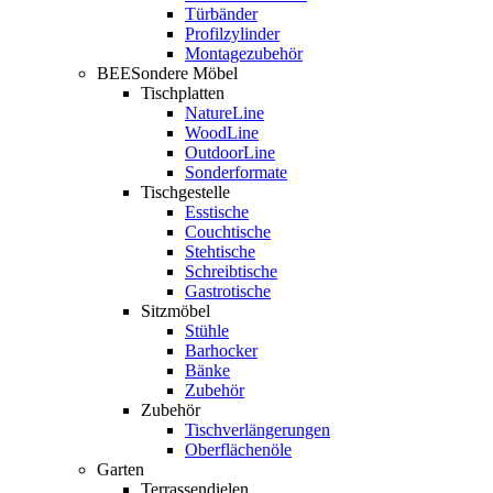
Türbänder
Profilzylinder
Montagezubehör
BEESondere Möbel
Tischplatten
NatureLine
WoodLine
OutdoorLine
Sonderformate
Tischgestelle
Esstische
Couchtische
Stehtische
Schreibtische
Gastrotische
Sitzmöbel
Stühle
Barhocker
Bänke
Zubehör
Zubehör
Tischverlängerungen
Oberflächenöle
Garten
Terrassendielen