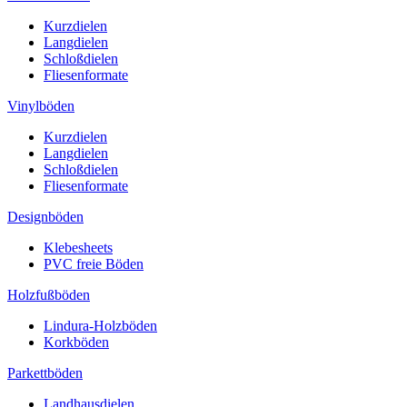
Kurzdielen
Langdielen
Schloßdielen
Fliesenformate
Vinylböden
Kurzdielen
Langdielen
Schloßdielen
Fliesenformate
Designböden
Klebesheets
PVC freie Böden
Holzfußböden
Lindura-Holzböden
Korkböden
Parkettböden
Landhausdielen