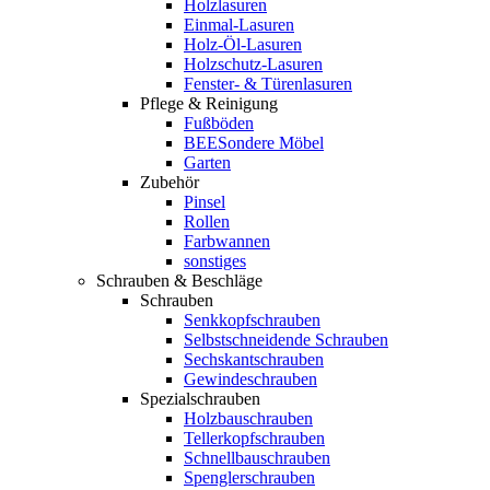
Holzlasuren
Einmal-Lasuren
Holz-Öl-Lasuren
Holzschutz-Lasuren
Fenster- & Türenlasuren
Pflege & Reinigung
Fußböden
BEESondere Möbel
Garten
Zubehör
Pinsel
Rollen
Farbwannen
sonstiges
Schrauben & Beschläge
Schrauben
Senkkopfschrauben
Selbstschneidende Schrauben
Sechskantschrauben
Gewindeschrauben
Spezialschrauben
Holzbauschrauben
Tellerkopfschrauben
Schnellbauschrauben
Spenglerschrauben