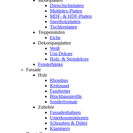
Möbelplatten
Dreischichtplatten
Multiplex-Platten
MDF- & HDF-Platten
Sperrholzplatten
Tischlerplatten
Treppenstufen
Eiche
Dekorspanplatten
Weiß
Uni-Dekore
Holz- & Steindekore
Fensterbänke
Fassade
Holz
Rhombus
Keilspund
Fasebretter
Blockhausprofile
Sonderformate
Zubehör
Fassadenbahnen
Unterkonstruktionen
Schrauben & Dübel
Klammern