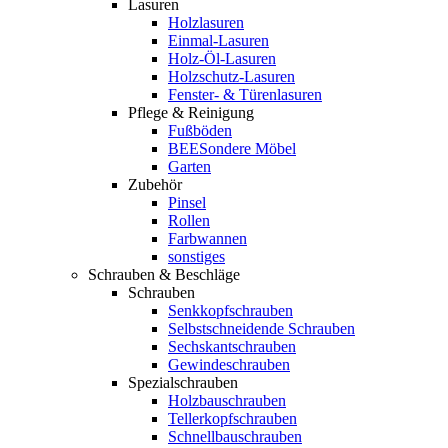
Lasuren
Holzlasuren
Einmal-Lasuren
Holz-Öl-Lasuren
Holzschutz-Lasuren
Fenster- & Türenlasuren
Pflege & Reinigung
Fußböden
BEESondere Möbel
Garten
Zubehör
Pinsel
Rollen
Farbwannen
sonstiges
Schrauben & Beschläge
Schrauben
Senkkopfschrauben
Selbstschneidende Schrauben
Sechskantschrauben
Gewindeschrauben
Spezialschrauben
Holzbauschrauben
Tellerkopfschrauben
Schnellbauschrauben