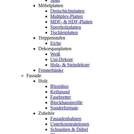
Span
Möbelplatten
Dreischichtplatten
Multiplex-Platten
MDF- & HDF-Platten
Sperrholzplatten
Tischlerplatten
Treppenstufen
Eiche
Dekorspanplatten
Weiß
Uni-Dekore
Holz- & Steindekore
Fensterbänke
Fassade
Holz
Rhombus
Keilspund
Fasebretter
Blockhausprofile
Sonderformate
Zubehör
Fassadenbahnen
Unterkonstruktionen
Schrauben & Dübel