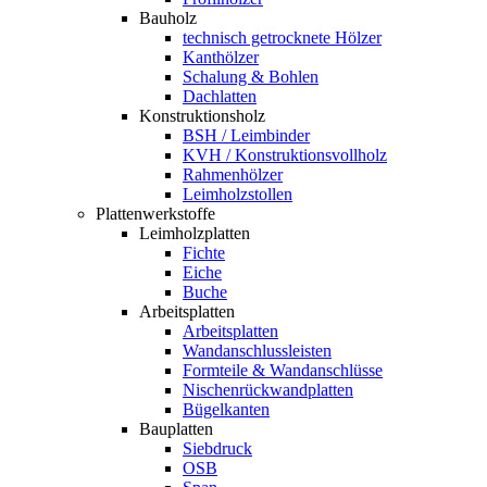
Bauholz
technisch getrocknete Hölzer
Kanthölzer
Schalung & Bohlen
Dachlatten
Konstruktionsholz
BSH / Leimbinder
KVH / Konstruktionsvollholz
Rahmenhölzer
Leimholzstollen
Plattenwerkstoffe
Leimholzplatten
Fichte
Eiche
Buche
Arbeitsplatten
Arbeitsplatten
Wandanschlussleisten
Formteile & Wandanschlüsse
Nischenrückwandplatten
Bügelkanten
Bauplatten
Siebdruck
OSB