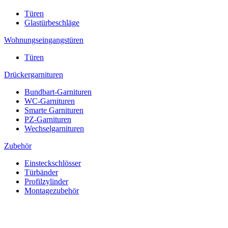
Türen
Glastürbeschläge
Wohnungseingangstüren
Türen
Drückergarnituren
Bundbart-Garnituren
WC-Garnituren
Smarte Garnituren
PZ-Garnituren
Wechselgarnituren
Zubehör
Einsteckschlösser
Türbänder
Profilzylinder
Montagezubehör