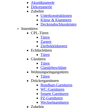
Akustikpaneele
Dekorpaneele
Zubehör
Unterkonstruktionen
Klipse & Klammern
Deckenabschlussleisten
Innentüren
CPL-Türen
Türen
Zargen
Zierbekleidungen
Echtlacktüren
Türen
Glastüren
Türen
Glastürbeschläge
Wohnungseingangstüren
Türen
Drückergarnituren
Bundbart-Garnituren
WC-Garnituren
Smarte Garnituren
PZ-Garnituren
Wechselgarnituren
Zubehör