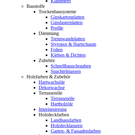
Klammern
Baustoffe
Trockenbausysteme
Gipskartonplatten
Gipsfasterplatten
Profile
Dämmung
Trennwandplatten
Styropor & Hartschaum
Folien
Kleben & Dichten
Zubehör
Schnellbauschrauben
Spachtelmassen
Holzfarben & Zubehör
Hartwachsöle
Dekorwachse
Terrassenöle
Terrassenöle
Hartholzöle
Imprägnierung
Holzdeckfarben
Landhausfarben
Holzdecklasuren
Garten- & Fassadenfarben