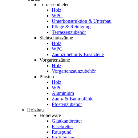
Terrassendielen
Holz
WPC
Unterkonstruktion & Unterbau
Pflege & Reinigung
Terrassenzubehör
Sichtschutzzäune
Holz
WPC
Zaunzubehör & Ersatzteile
Vorgartenzäune
Holz
Vorgartenzaunzubehör
Pfosten
Holz
WPC
Aluminium
Zaun- & Baumpfähle
Pfostenzubehör
Holzbau
Hobelware
Glattkantbretter
Fasebretter
Rauspund
Profilhölzer