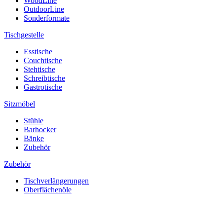
WoodLine
OutdoorLine
Sonderformate
Tischgestelle
Esstische
Couchtische
Stehtische
Schreibtische
Gastrotische
Sitzmöbel
Stühle
Barhocker
Bänke
Zubehör
Zubehör
Tischverlängerungen
Oberflächenöle