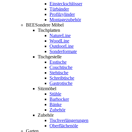
Einsteckschlösser
Türbänder
Profilzylinder
Montagezubehör
BEESondere Möbel
Tischplatten
NatureLine
WoodLine
OutdoorLine
Sonderformate
Tischgestelle
Esstische
Couchtische
Stehtische
Schreibtische
Gastrotische
Sitzmöbel
Stühle
Barhocker
Bänke
Zubehör
Zubehör
Tischverlängerungen
Oberflächenöle
Garten