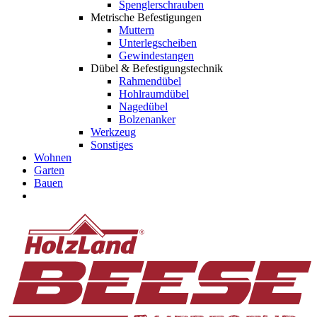
Spenglerschrauben
Metrische Befestigungen
Muttern
Unterlegscheiben
Gewindestangen
Dübel & Befestigungstechnik
Rahmendübel
Hohlraumdübel
Nagedübel
Bolzenanker
Werkzeug
Sonstiges
Wohnen
Garten
Bauen