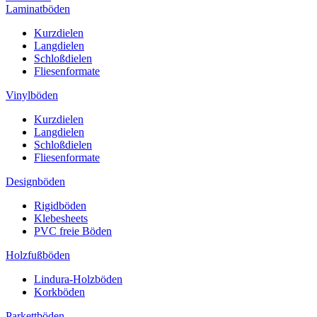
Laminatböden
Kurzdielen
Langdielen
Schloßdielen
Fliesenformate
Vinylböden
Kurzdielen
Langdielen
Schloßdielen
Fliesenformate
Designböden
Rigidböden
Klebesheets
PVC freie Böden
Holzfußböden
Lindura-Holzböden
Korkböden
Parkettböden