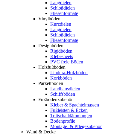
Langdielen
Schloßdielen
Fliesenformate
Vinylböden
Kurzdielen
Langdielen
Schloßdielen
Fliesenformate
Designböden
Rigidböden
Klebesheets
PVC freie Böden
Holzfußböden
Lindura-Holzböden
Korkböden
Parkettböden
Landhausdielen
Schiffsböden
Fußbodenzubehör
Kleber & Spachtelmassen
Fußleisten & Ecken
Trittschalldämmungen
Bodenprofile
Montage- & Pflegezubehör
Wand & Decke