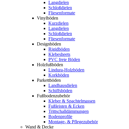
Langdielen
Schloßdielen
Fliesenformate
Vinylböden
Kurzdielen
Langdielen
Schloßdielen
Fliesenformate
Designböden
Rigidböden
Klebesheets
PVC freie Böden
Holzfußböden
Lindura-Holzböden
Korkböden
Parkettböden
Landhausdielen
Schiffsböden
Fußbodenzubehör
Kleber & Spachtelmassen
Fußleisten & Ecken
Trittschalldämmungen
Bodenprofile
Montage- & Pflegezubehör
Wand & Decke