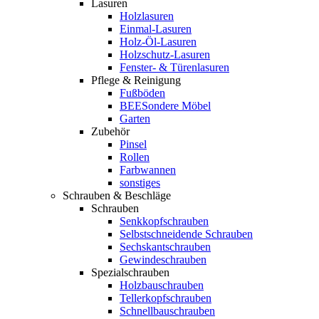
Lasuren
Holzlasuren
Einmal-Lasuren
Holz-Öl-Lasuren
Holzschutz-Lasuren
Fenster- & Türenlasuren
Pflege & Reinigung
Fußböden
BEESondere Möbel
Garten
Zubehör
Pinsel
Rollen
Farbwannen
sonstiges
Schrauben & Beschläge
Schrauben
Senkkopfschrauben
Selbstschneidende Schrauben
Sechskantschrauben
Gewindeschrauben
Spezialschrauben
Holzbauschrauben
Tellerkopfschrauben
Schnellbauschrauben