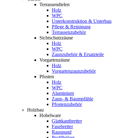
Terrassendielen
Holz
WPC
Unterkonstruktion & Unterbau
Pflege & Reinigung
Terrassenzubehör
Sichtschutzzäune
Holz
WPC
Zaunzubehör & Ersatzteile
Vorgartenzäune
Holz
Vorgartenzaunzubehör
Pfosten
Holz
WPC
Aluminium
Zaun- & Baumpfähle
Pfostenzubehör
Holzbau
Hobelware
Glattkantbretter
Fasebretter
Rauspund
Profilhölzer