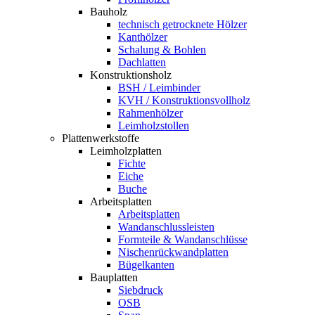
Bauholz
technisch getrocknete Hölzer
Kanthölzer
Schalung & Bohlen
Dachlatten
Konstruktionsholz
BSH / Leimbinder
KVH / Konstruktionsvollholz
Rahmenhölzer
Leimholzstollen
Plattenwerkstoffe
Leimholzplatten
Fichte
Eiche
Buche
Arbeitsplatten
Arbeitsplatten
Wandanschlussleisten
Formteile & Wandanschlüsse
Nischenrückwandplatten
Bügelkanten
Bauplatten
Siebdruck
OSB