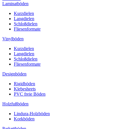
Laminatböden
Kurzdielen
Langdielen
Schloßdielen
Fliesenformate
Vinylböden
Kurzdielen
Langdielen
Schloßdielen
Fliesenformate
Designböden
Rigidböden
Klebesheets
PVC freie Böden
Holzfußböden
Lindura-Holzböden
Korkböden
Parkettböden