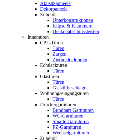
Akustikpaneele
Dekorpaneele
Zubehör
Unterkonstruktionen
Klipse & Klammern
Deckenabschlussleisten
Innentüren
CPL-Türen
Türen
Zargen
Zierbekleidungen
Echtlacktüren
Türen
Glastüren
Türen
Glastürbeschläge
Wohnungseingangstüren
Türen
Drückergarnituren
Bundbart-Garnituren
WC-Garnituren
Smarte Garnituren
PZ-Garnituren
Wechselgarnituren
Zubehör