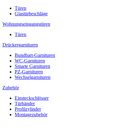
Türen
Glastürbeschläge
Wohnungseingangstüren
Türen
Drückergarnituren
Bundbart-Garnituren
WC-Garnituren
Smarte Garnituren
PZ-Garnituren
Wechselgarnituren
Zubehör
Einsteckschlösser
Türbänder
Profilzylinder
Montagezubehör