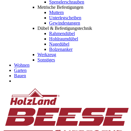
Spenglerschrauben
Metrische Befestigungen
Muttern
Unterlegscheiben
Gewindestangen
Dübel & Befestigungstechnik
Rahmendübel
Hohlraumdübel
Nagedübel
Bolzenanker
Werkzeug
Sonstiges
Wohnen
Garten
Bauen