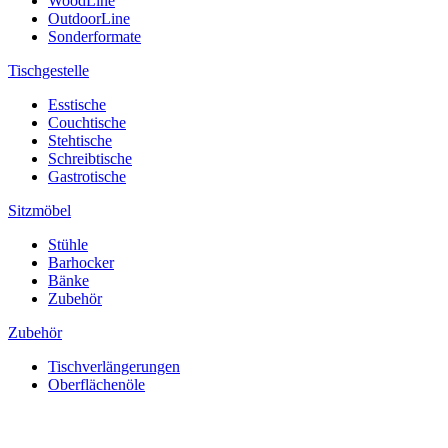
WoodLine
OutdoorLine
Sonderformate
Tischgestelle
Esstische
Couchtische
Stehtische
Schreibtische
Gastrotische
Sitzmöbel
Stühle
Barhocker
Bänke
Zubehör
Zubehör
Tischverlängerungen
Oberflächenöle