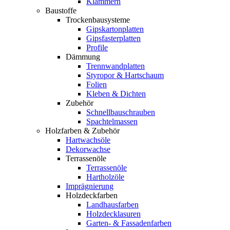
Klammern
Baustoffe
Trockenbausysteme
Gipskartonplatten
Gipsfasterplatten
Profile
Dämmung
Trennwandplatten
Styropor & Hartschaum
Folien
Kleben & Dichten
Zubehör
Schnellbauschrauben
Spachtelmassen
Holzfarben & Zubehör
Hartwachsöle
Dekorwachse
Terrassenöle
Terrassenöle
Hartholzöle
Imprägnierung
Holzdeckfarben
Landhausfarben
Holzdecklasuren
Garten- & Fassadenfarben