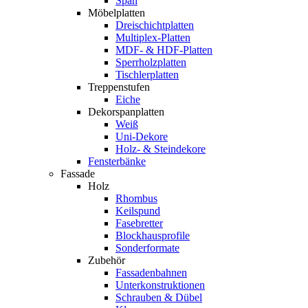
Span
Möbelplatten
Dreischichtplatten
Multiplex-Platten
MDF- & HDF-Platten
Sperrholzplatten
Tischlerplatten
Treppenstufen
Eiche
Dekorspanplatten
Weiß
Uni-Dekore
Holz- & Steindekore
Fensterbänke
Fassade
Holz
Rhombus
Keilspund
Fasebretter
Blockhausprofile
Sonderformate
Zubehör
Fassadenbahnen
Unterkonstruktionen
Schrauben & Dübel