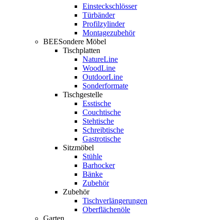
Einsteckschlösser
Türbänder
Profilzylinder
Montagezubehör
BEESondere Möbel
Tischplatten
NatureLine
WoodLine
OutdoorLine
Sonderformate
Tischgestelle
Esstische
Couchtische
Stehtische
Schreibtische
Gastrotische
Sitzmöbel
Stühle
Barhocker
Bänke
Zubehör
Zubehör
Tischverlängerungen
Oberflächenöle
Garten