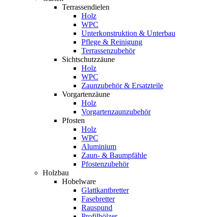
Terrassendielen
Holz
WPC
Unterkonstruktion & Unterbau
Pflege & Reinigung
Terrassenzubehör
Sichtschutzzäune
Holz
WPC
Zaunzubehör & Ersatzteile
Vorgartenzäune
Holz
Vorgartenzaunzubehör
Pfosten
Holz
WPC
Aluminium
Zaun- & Baumpfähle
Pfostenzubehör
Holzbau
Hobelware
Glattkantbretter
Fasebretter
Rauspund
Profilhölzer