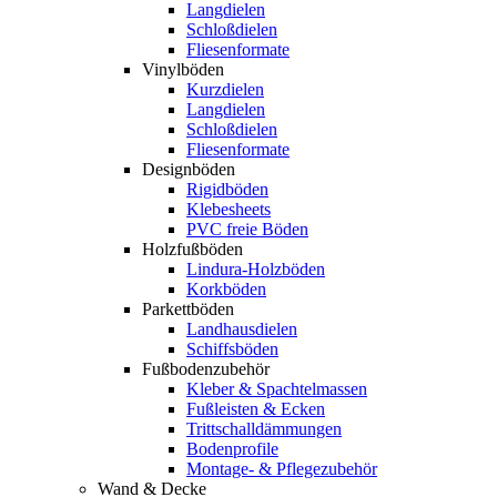
Langdielen
Schloßdielen
Fliesenformate
Vinylböden
Kurzdielen
Langdielen
Schloßdielen
Fliesenformate
Designböden
Rigidböden
Klebesheets
PVC freie Böden
Holzfußböden
Lindura-Holzböden
Korkböden
Parkettböden
Landhausdielen
Schiffsböden
Fußbodenzubehör
Kleber & Spachtelmassen
Fußleisten & Ecken
Trittschalldämmungen
Bodenprofile
Montage- & Pflegezubehör
Wand & Decke