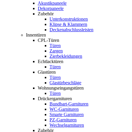
Akustikpaneele
Dekorpaneele
Zubehör
Unterkonstruktionen
Klipse & Klammern
Deckenabschlussleisten
Innentüren
CPL-Türen
Türen
Zargen
Zierbekleidungen
Echtlacktüren
Türen
Glastüren
Türen
Glastürbeschläge
Wohnungseingangstüren
Türen
Drückergarnituren
Bundbart-Garnituren
WC-Garnituren
Smarte Garnituren
PZ-Garnituren
Wechselgarnituren
Zubehör