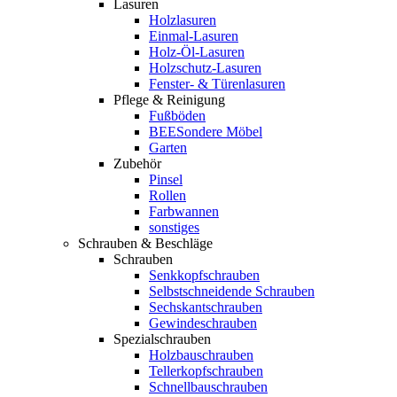
Lasuren
Holzlasuren
Einmal-Lasuren
Holz-Öl-Lasuren
Holzschutz-Lasuren
Fenster- & Türenlasuren
Pflege & Reinigung
Fußböden
BEESondere Möbel
Garten
Zubehör
Pinsel
Rollen
Farbwannen
sonstiges
Schrauben & Beschläge
Schrauben
Senkkopfschrauben
Selbstschneidende Schrauben
Sechskantschrauben
Gewindeschrauben
Spezialschrauben
Holzbauschrauben
Tellerkopfschrauben
Schnellbauschrauben