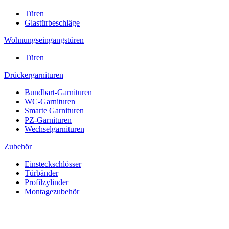
Türen
Glastürbeschläge
Wohnungseingangstüren
Türen
Drückergarnituren
Bundbart-Garnituren
WC-Garnituren
Smarte Garnituren
PZ-Garnituren
Wechselgarnituren
Zubehör
Einsteckschlösser
Türbänder
Profilzylinder
Montagezubehör