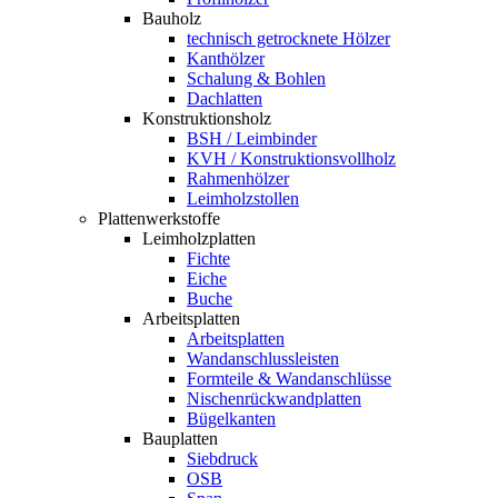
Bauholz
technisch getrocknete Hölzer
Kanthölzer
Schalung & Bohlen
Dachlatten
Konstruktionsholz
BSH / Leimbinder
KVH / Konstruktionsvollholz
Rahmenhölzer
Leimholzstollen
Plattenwerkstoffe
Leimholzplatten
Fichte
Eiche
Buche
Arbeitsplatten
Arbeitsplatten
Wandanschlussleisten
Formteile & Wandanschlüsse
Nischenrückwandplatten
Bügelkanten
Bauplatten
Siebdruck
OSB