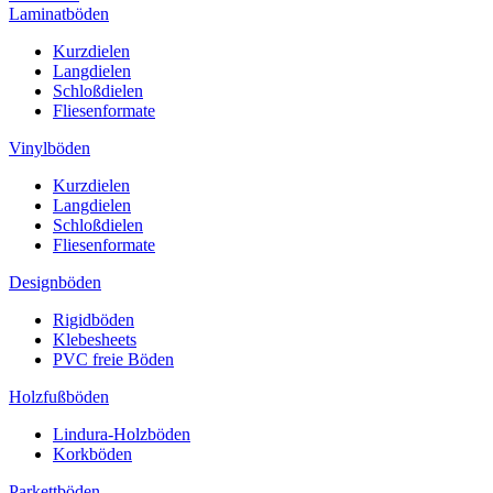
Laminatböden
Kurzdielen
Langdielen
Schloßdielen
Fliesenformate
Vinylböden
Kurzdielen
Langdielen
Schloßdielen
Fliesenformate
Designböden
Rigidböden
Klebesheets
PVC freie Böden
Holzfußböden
Lindura-Holzböden
Korkböden
Parkettböden