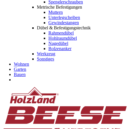
Spenglerschrauben
Metrische Befestigungen
Muttern
Unterlegscheiben
Gewindestangen
Dübel & Befestigungstechnik
Rahmendübel
Hohlraumdübel
Nagedübel
Bolzenanker
Werkzeug
Sonstiges
Wohnen
Garten
Bauen