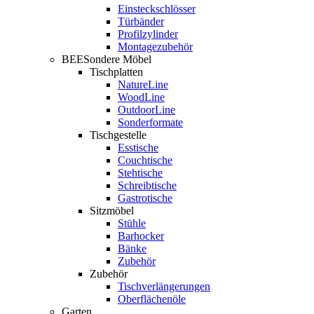
Einsteckschlösser
Türbänder
Profilzylinder
Montagezubehör
BEESondere Möbel
Tischplatten
NatureLine
WoodLine
OutdoorLine
Sonderformate
Tischgestelle
Esstische
Couchtische
Stehtische
Schreibtische
Gastrotische
Sitzmöbel
Stühle
Barhocker
Bänke
Zubehör
Zubehör
Tischverlängerungen
Oberflächenöle
Garten