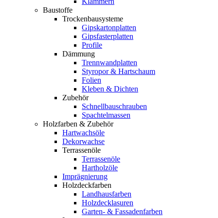
Klammern
Baustoffe
Trockenbausysteme
Gipskartonplatten
Gipsfasterplatten
Profile
Dämmung
Trennwandplatten
Styropor & Hartschaum
Folien
Kleben & Dichten
Zubehör
Schnellbauschrauben
Spachtelmassen
Holzfarben & Zubehör
Hartwachsöle
Dekorwachse
Terrassenöle
Terrassenöle
Hartholzöle
Imprägnierung
Holzdeckfarben
Landhausfarben
Holzdecklasuren
Garten- & Fassadenfarben