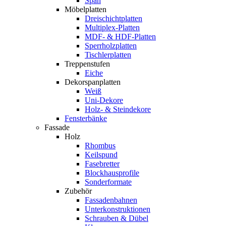
Span
Möbelplatten
Dreischichtplatten
Multiplex-Platten
MDF- & HDF-Platten
Sperrholzplatten
Tischlerplatten
Treppenstufen
Eiche
Dekorspanplatten
Weiß
Uni-Dekore
Holz- & Steindekore
Fensterbänke
Fassade
Holz
Rhombus
Keilspund
Fasebretter
Blockhausprofile
Sonderformate
Zubehör
Fassadenbahnen
Unterkonstruktionen
Schrauben & Dübel