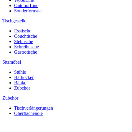
WoodLine
OutdoorLine
Sonderformate
Tischgestelle
Esstische
Couchtische
Stehtische
Schreibtische
Gastrotische
Sitzmöbel
Stühle
Barhocker
Bänke
Zubehör
Zubehör
Tischverlängerungen
Oberflächenöle