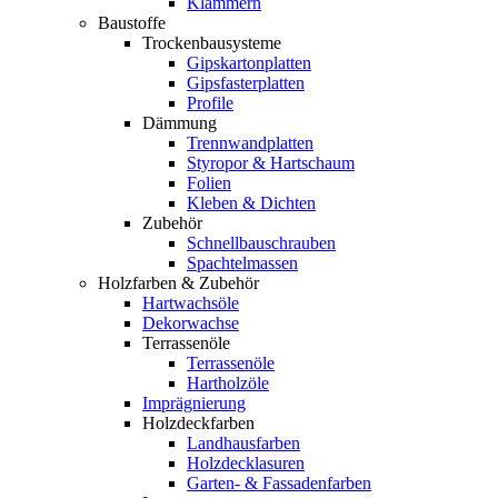
Klammern
Baustoffe
Trockenbausysteme
Gipskartonplatten
Gipsfasterplatten
Profile
Dämmung
Trennwandplatten
Styropor & Hartschaum
Folien
Kleben & Dichten
Zubehör
Schnellbauschrauben
Spachtelmassen
Holzfarben & Zubehör
Hartwachsöle
Dekorwachse
Terrassenöle
Terrassenöle
Hartholzöle
Imprägnierung
Holzdeckfarben
Landhausfarben
Holzdecklasuren
Garten- & Fassadenfarben