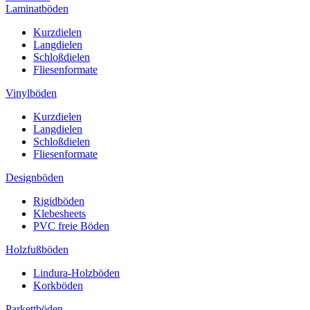
Laminatböden
Kurzdielen
Langdielen
Schloßdielen
Fliesenformate
Vinylböden
Kurzdielen
Langdielen
Schloßdielen
Fliesenformate
Designböden
Rigidböden
Klebesheets
PVC freie Böden
Holzfußböden
Lindura-Holzböden
Korkböden
Parkettböden