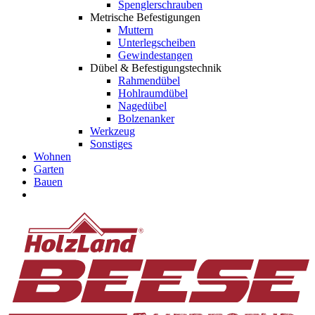
Spenglerschrauben
Metrische Befestigungen
Muttern
Unterlegscheiben
Gewindestangen
Dübel & Befestigungstechnik
Rahmendübel
Hohlraumdübel
Nagedübel
Bolzenanker
Werkzeug
Sonstiges
Wohnen
Garten
Bauen