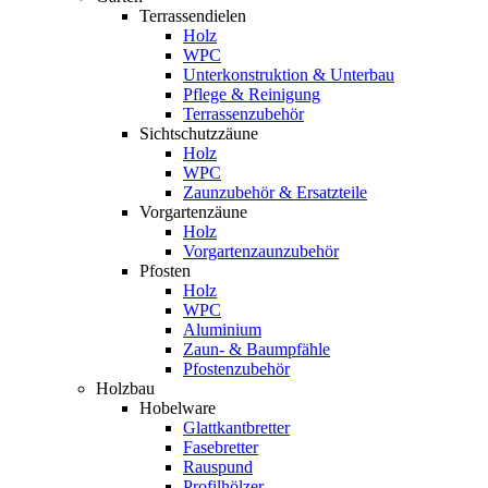
Terrassendielen
Holz
WPC
Unterkonstruktion & Unterbau
Pflege & Reinigung
Terrassenzubehör
Sichtschutzzäune
Holz
WPC
Zaunzubehör & Ersatzteile
Vorgartenzäune
Holz
Vorgartenzaunzubehör
Pfosten
Holz
WPC
Aluminium
Zaun- & Baumpfähle
Pfostenzubehör
Holzbau
Hobelware
Glattkantbretter
Fasebretter
Rauspund
Profilhölzer