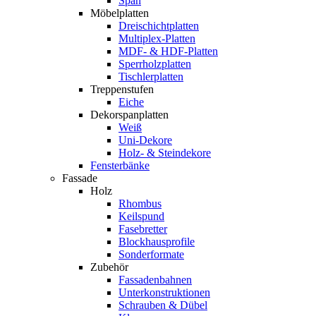
Span
Möbelplatten
Dreischichtplatten
Multiplex-Platten
MDF- & HDF-Platten
Sperrholzplatten
Tischlerplatten
Treppenstufen
Eiche
Dekorspanplatten
Weiß
Uni-Dekore
Holz- & Steindekore
Fensterbänke
Fassade
Holz
Rhombus
Keilspund
Fasebretter
Blockhausprofile
Sonderformate
Zubehör
Fassadenbahnen
Unterkonstruktionen
Schrauben & Dübel