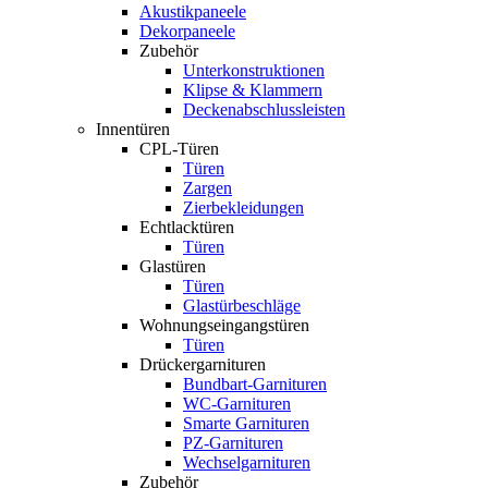
Akustikpaneele
Dekorpaneele
Zubehör
Unterkonstruktionen
Klipse & Klammern
Deckenabschlussleisten
Innentüren
CPL-Türen
Türen
Zargen
Zierbekleidungen
Echtlacktüren
Türen
Glastüren
Türen
Glastürbeschläge
Wohnungseingangstüren
Türen
Drückergarnituren
Bundbart-Garnituren
WC-Garnituren
Smarte Garnituren
PZ-Garnituren
Wechselgarnituren
Zubehör