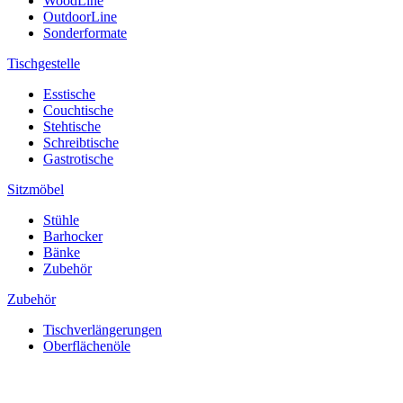
WoodLine
OutdoorLine
Sonderformate
Tischgestelle
Esstische
Couchtische
Stehtische
Schreibtische
Gastrotische
Sitzmöbel
Stühle
Barhocker
Bänke
Zubehör
Zubehör
Tischverlängerungen
Oberflächenöle