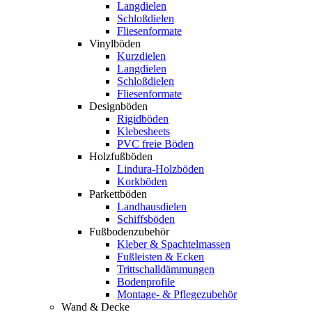
Langdielen
Schloßdielen
Fliesenformate
Vinylböden
Kurzdielen
Langdielen
Schloßdielen
Fliesenformate
Designböden
Rigidböden
Klebesheets
PVC freie Böden
Holzfußböden
Lindura-Holzböden
Korkböden
Parkettböden
Landhausdielen
Schiffsböden
Fußbodenzubehör
Kleber & Spachtelmassen
Fußleisten & Ecken
Trittschalldämmungen
Bodenprofile
Montage- & Pflegezubehör
Wand & Decke