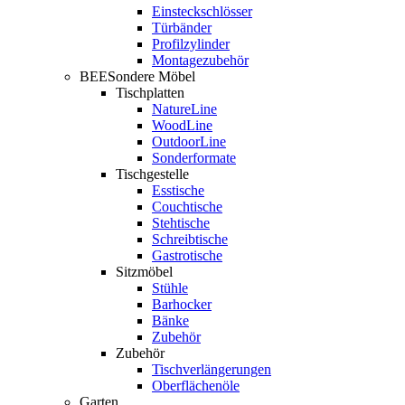
Einsteckschlösser
Türbänder
Profilzylinder
Montagezubehör
BEESondere Möbel
Tischplatten
NatureLine
WoodLine
OutdoorLine
Sonderformate
Tischgestelle
Esstische
Couchtische
Stehtische
Schreibtische
Gastrotische
Sitzmöbel
Stühle
Barhocker
Bänke
Zubehör
Zubehör
Tischverlängerungen
Oberflächenöle
Garten