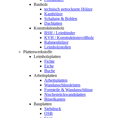
Bauholz
technisch getrocknete Hölzer
Kanthölzer
Schalung & Bohlen
Dachlatten
Konstruktionsholz
BSH / Leimbinder
KVH / Konstruktionsvollholz
Rahmenhölzer
Leimholzstollen
Plattenwerkstoffe
Leimholzplatten
Fichte
Eiche
Buche
Arbeitsplatten
Arbeitsplatten
Wandanschlussleisten
Formteile & Wandanschlüsse
Nischenrückwandplatten
Bügelkanten
Bauplatten
Siebdruck
OSB