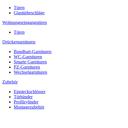
Türen
Glastürbeschläge
Wohnungseingangstüren
Türen
Drückergarnituren
Bundbart-Garnituren
WC-Garnituren
Smarte Garnituren
PZ-Garnituren
Wechselgarnituren
Zubehör
Einsteckschlösser
Türbänder
Profilzylinder
Montagezubehör