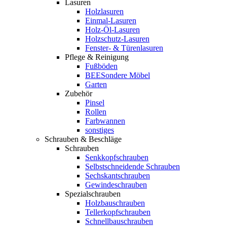
Lasuren
Holzlasuren
Einmal-Lasuren
Holz-Öl-Lasuren
Holzschutz-Lasuren
Fenster- & Türenlasuren
Pflege & Reinigung
Fußböden
BEESondere Möbel
Garten
Zubehör
Pinsel
Rollen
Farbwannen
sonstiges
Schrauben & Beschläge
Schrauben
Senkkopfschrauben
Selbstschneidende Schrauben
Sechskantschrauben
Gewindeschrauben
Spezialschrauben
Holzbauschrauben
Tellerkopfschrauben
Schnellbauschrauben