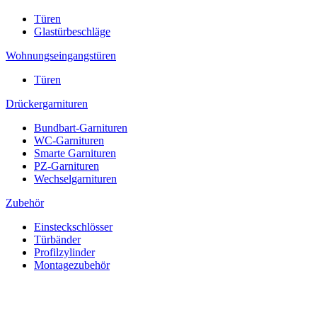
Türen
Glastürbeschläge
Wohnungseingangstüren
Türen
Drückergarnituren
Bundbart-Garnituren
WC-Garnituren
Smarte Garnituren
PZ-Garnituren
Wechselgarnituren
Zubehör
Einsteckschlösser
Türbänder
Profilzylinder
Montagezubehör