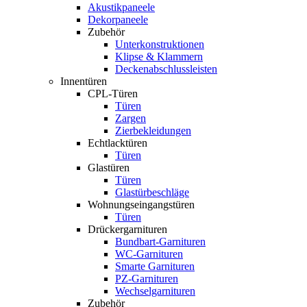
Akustikpaneele
Dekorpaneele
Zubehör
Unterkonstruktionen
Klipse & Klammern
Deckenabschlussleisten
Innentüren
CPL-Türen
Türen
Zargen
Zierbekleidungen
Echtlacktüren
Türen
Glastüren
Türen
Glastürbeschläge
Wohnungseingangstüren
Türen
Drückergarnituren
Bundbart-Garnituren
WC-Garnituren
Smarte Garnituren
PZ-Garnituren
Wechselgarnituren
Zubehör