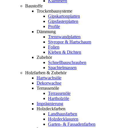
Klammern
Baustoffe
Trockenbausysteme
Gipskartonplatten
Gipsfasterplatten
Profile
Dämmung
Trennwandplatten
Styropor & Hartschaum
Folien
Kleben & Dichten
Zubehör
Schnellbauschrauben
Spachtelmassen
Holzfarben & Zubehör
Hartwachsöle
Dekorwachse
Terrassenöle
Terrassenöle
Hartholzöle
Imprägnierung
Holzdeckfarben
Landhausfarben
Holzdecklasuren
Garten- & Fassadenfarben