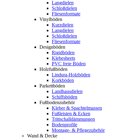
Langdielen
Schloßdielen
Fliesenformate
Vinylböden
Kurzdielen
Langdielen
Schloßdielen
Fliesenformate
Designböden
Rigidböden
Klebesheets
PVC freie Böden
Holzfußböden
Lindura-Holzböden
Korkböden
Parkettböden
Landhausdielen
Schiffsböden
Fußbodenzubehör
Kleber & Spachtelmassen
Fußleisten & Ecken
Trittschalldämmungen
Bodenprofile
Montage- & Pflegezubehör
Wand & Decke