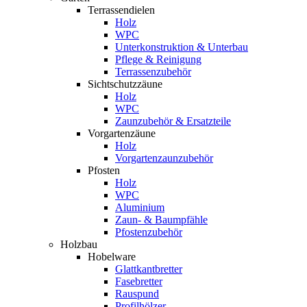
Terrassendielen
Holz
WPC
Unterkonstruktion & Unterbau
Pflege & Reinigung
Terrassenzubehör
Sichtschutzzäune
Holz
WPC
Zaunzubehör & Ersatzteile
Vorgartenzäune
Holz
Vorgartenzaunzubehör
Pfosten
Holz
WPC
Aluminium
Zaun- & Baumpfähle
Pfostenzubehör
Holzbau
Hobelware
Glattkantbretter
Fasebretter
Rauspund
Profilhölzer