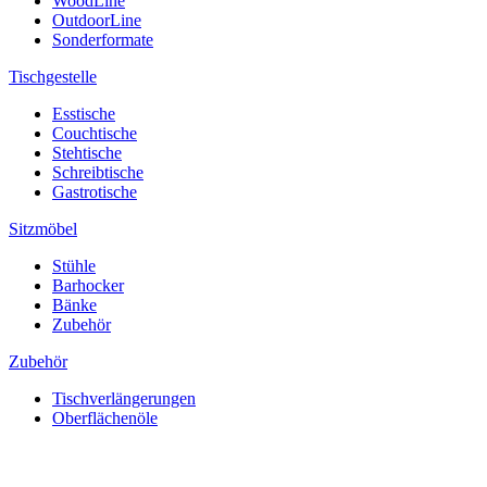
WoodLine
OutdoorLine
Sonderformate
Tischgestelle
Esstische
Couchtische
Stehtische
Schreibtische
Gastrotische
Sitzmöbel
Stühle
Barhocker
Bänke
Zubehör
Zubehör
Tischverlängerungen
Oberflächenöle