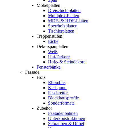
Span
Möbelplatten
Dreischichtplatten
Multiplex-Platten
MDF- & HDF-Platten
Sperrholzplatten
Tischlerplatten
Treppenstufen
Eiche
Dekorspanplatten
Weiß
Uni-Dekore
Holz- & Steindekore
Fensterbänke
Fassade
Holz
Rhombus
Keilspund
Fasebretter
Blockhausprofile
Sonderformate
Zubehör
Fassadenbahnen
Unterkonstruktionen
Schrauben & Dübel