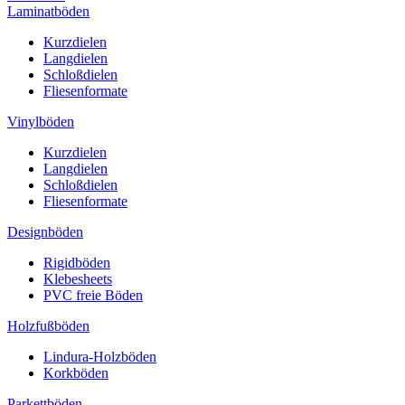
Laminatböden
Kurzdielen
Langdielen
Schloßdielen
Fliesenformate
Vinylböden
Kurzdielen
Langdielen
Schloßdielen
Fliesenformate
Designböden
Rigidböden
Klebesheets
PVC freie Böden
Holzfußböden
Lindura-Holzböden
Korkböden
Parkettböden