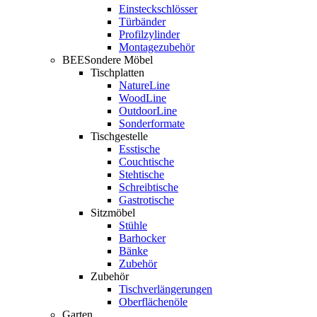
Einsteckschlösser
Türbänder
Profilzylinder
Montagezubehör
BEESondere Möbel
Tischplatten
NatureLine
WoodLine
OutdoorLine
Sonderformate
Tischgestelle
Esstische
Couchtische
Stehtische
Schreibtische
Gastrotische
Sitzmöbel
Stühle
Barhocker
Bänke
Zubehör
Zubehör
Tischverlängerungen
Oberflächenöle
Garten