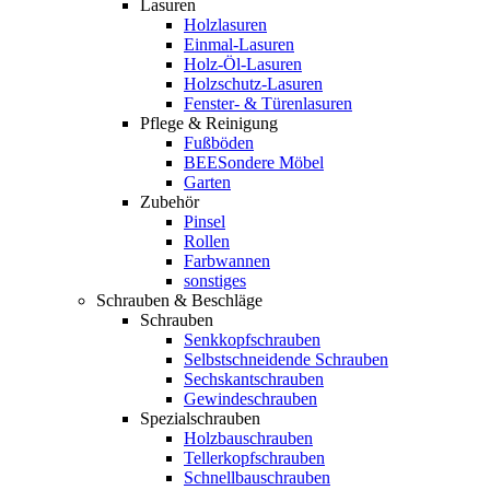
Lasuren
Holzlasuren
Einmal-Lasuren
Holz-Öl-Lasuren
Holzschutz-Lasuren
Fenster- & Türenlasuren
Pflege & Reinigung
Fußböden
BEESondere Möbel
Garten
Zubehör
Pinsel
Rollen
Farbwannen
sonstiges
Schrauben & Beschläge
Schrauben
Senkkopfschrauben
Selbstschneidende Schrauben
Sechskantschrauben
Gewindeschrauben
Spezialschrauben
Holzbauschrauben
Tellerkopfschrauben
Schnellbauschrauben