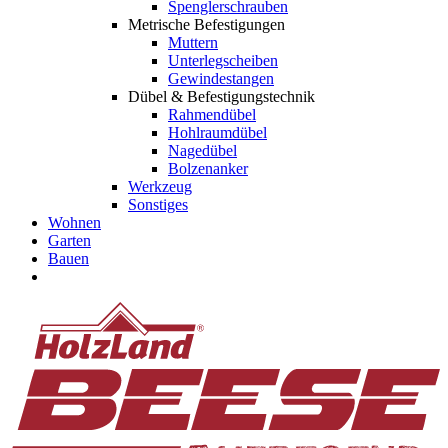
Spenglerschrauben
Metrische Befestigungen
Muttern
Unterlegscheiben
Gewindestangen
Dübel & Befestigungstechnik
Rahmendübel
Hohlraumdübel
Nagedübel
Bolzenanker
Werkzeug
Sonstiges
Wohnen
Garten
Bauen