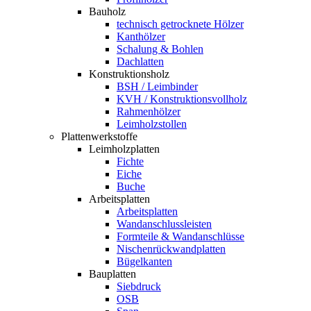
Bauholz
technisch getrocknete Hölzer
Kanthölzer
Schalung & Bohlen
Dachlatten
Konstruktionsholz
BSH / Leimbinder
KVH / Konstruktionsvollholz
Rahmenhölzer
Leimholzstollen
Plattenwerkstoffe
Leimholzplatten
Fichte
Eiche
Buche
Arbeitsplatten
Arbeitsplatten
Wandanschlussleisten
Formteile & Wandanschlüsse
Nischenrückwandplatten
Bügelkanten
Bauplatten
Siebdruck
OSB