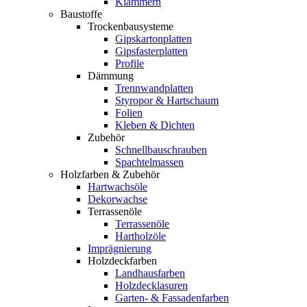
Klammern
Baustoffe
Trockenbausysteme
Gipskartonplatten
Gipsfasterplatten
Profile
Dämmung
Trennwandplatten
Styropor & Hartschaum
Folien
Kleben & Dichten
Zubehör
Schnellbauschrauben
Spachtelmassen
Holzfarben & Zubehör
Hartwachsöle
Dekorwachse
Terrassenöle
Terrassenöle
Hartholzöle
Imprägnierung
Holzdeckfarben
Landhausfarben
Holzdecklasuren
Garten- & Fassadenfarben