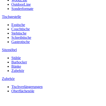
WoodLine
OutdoorLine
Sonderformate
Tischgestelle
Esstische
Couchtische
Stehtische
Schreibtische
Gastrotische
Sitzmöbel
Stühle
Barhocker
Bänke
Zubehör
Zubehör
Tischverlängerungen
Oberflächenöle