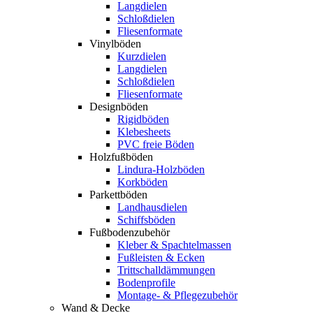
Langdielen
Schloßdielen
Fliesenformate
Vinylböden
Kurzdielen
Langdielen
Schloßdielen
Fliesenformate
Designböden
Rigidböden
Klebesheets
PVC freie Böden
Holzfußböden
Lindura-Holzböden
Korkböden
Parkettböden
Landhausdielen
Schiffsböden
Fußbodenzubehör
Kleber & Spachtelmassen
Fußleisten & Ecken
Trittschalldämmungen
Bodenprofile
Montage- & Pflegezubehör
Wand & Decke