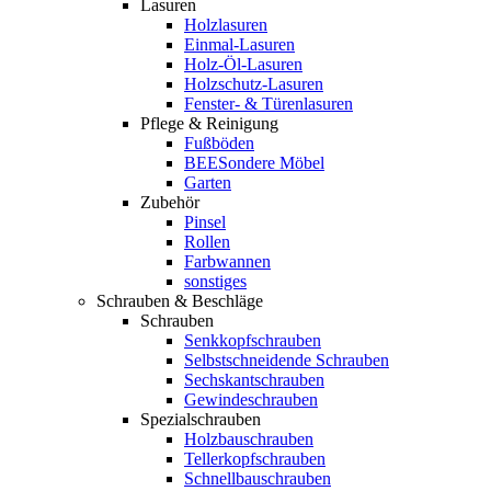
Lasuren
Holzlasuren
Einmal-Lasuren
Holz-Öl-Lasuren
Holzschutz-Lasuren
Fenster- & Türenlasuren
Pflege & Reinigung
Fußböden
BEESondere Möbel
Garten
Zubehör
Pinsel
Rollen
Farbwannen
sonstiges
Schrauben & Beschläge
Schrauben
Senkkopfschrauben
Selbstschneidende Schrauben
Sechskantschrauben
Gewindeschrauben
Spezialschrauben
Holzbauschrauben
Tellerkopfschrauben
Schnellbauschrauben