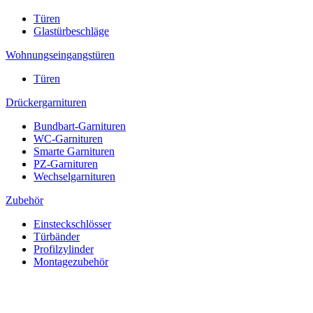
Türen
Glastürbeschläge
Wohnungseingangstüren
Türen
Drückergarnituren
Bundbart-Garnituren
WC-Garnituren
Smarte Garnituren
PZ-Garnituren
Wechselgarnituren
Zubehör
Einsteckschlösser
Türbänder
Profilzylinder
Montagezubehör