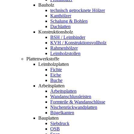
Bauholz
technisch getrocknete Hölzer
Kanthölzer
Schalung & Bohlen
Dachlatten
Konstruktionsholz
BSH / Leimbinder
KVH / Konstruktionsvollholz
Rahmenhölzer
Leimholzstollen
Plattenwerkstoffe
Leimholzplatten
Fichte
Eiche
Buche
Arbeitsplatten
Arbeitsplatten
Wandanschlussleisten
Formteile & Wandanschlüsse
Nischenrückwandplatten
Bügelkanten
Bauplatten
Siebdruck
OSB