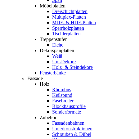
Span
Möbelplatten
Dreischichtplatten
Multiplex-Platten
MDF- & HDF-Platten
Sperrholzplatten
Tischlerplatten
Treppenstufen
Eiche
Dekorspanplatten
Weiß
Uni-Dekore
Holz- & Steindekore
Fensterbänke
Fassade
Holz
Rhombus
Keilspund
Fasebretter
Blockhausprofile
Sonderformate
Zubehör
Fassadenbahnen
Unterkonstruktionen
Schrauben & Dübel