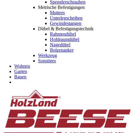
Spenglerschrauben
Metrische Befestigungen
Muttern
Unterlegscheiben
Gewindestangen
Dübel & Befestigungstechnik
Rahmendübel
Hohlraumdübel
Nagedübel
Bolzenanker
Werkzeug
Sonstiges
Wohnen
Garten
Bauen