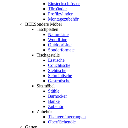
Einsteckschlösser
Türbänder
Profilzylinder
Montagezubehör
BEESondere Möbel
Tischplatten
NatureLine
WoodLine
OutdoorLine
Sonderformate
Tischgestelle
Esstische
Couchtische
Stehtische
Schreibtische
Gastrotische
Sitzmöbel
Stühle
Barhocker
Bänke
Zubehör
Zubehör
Tischverlängerungen
Oberflächenöle
Garten