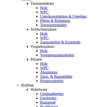
Terrassendielen
Holz
WPC
Unterkonstruktion & Unterbau
Pflege & Reinigung
Terrassenzubehör
Sichtschutzzäune
Holz
WPC
Zaunzubehör & Ersatzteile
Vorgartenzäune
Holz
Vorgartenzaunzubehör
Pfosten
Holz
WPC
Aluminium
Zaun- & Baumpfähle
Pfostenzubehör
Holzbau
Hobelware
Glattkantbretter
Fasebretter
Rauspund
Profilhölzer