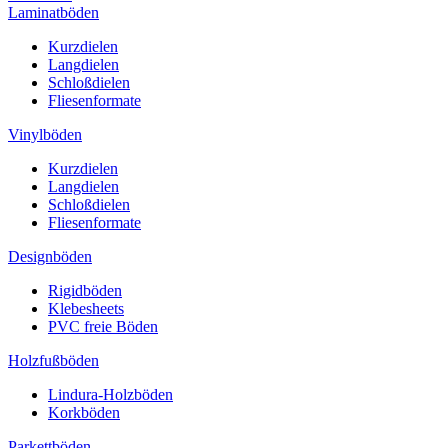
Laminatböden
Kurzdielen
Langdielen
Schloßdielen
Fliesenformate
Vinylböden
Kurzdielen
Langdielen
Schloßdielen
Fliesenformate
Designböden
Rigidböden
Klebesheets
PVC freie Böden
Holzfußböden
Lindura-Holzböden
Korkböden
Parkettböden