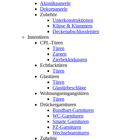
Akustikpaneele
Dekorpaneele
Zubehör
Unterkonstruktionen
Klipse & Klammern
Deckenabschlussleisten
Innentüren
CPL-Türen
Türen
Zargen
Zierbekleidungen
Echtlacktüren
Türen
Glastüren
Türen
Glastürbeschläge
Wohnungseingangstüren
Türen
Drückergarnituren
Bundbart-Garnituren
WC-Garnituren
Smarte Garnituren
PZ-Garnituren
Wechselgarnituren
Zubehör