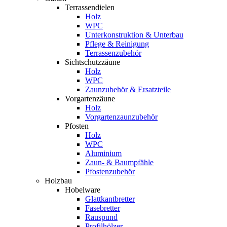
Terrassendielen
Holz
WPC
Unterkonstruktion & Unterbau
Pflege & Reinigung
Terrassenzubehör
Sichtschutzzäune
Holz
WPC
Zaunzubehör & Ersatzteile
Vorgartenzäune
Holz
Vorgartenzaunzubehör
Pfosten
Holz
WPC
Aluminium
Zaun- & Baumpfähle
Pfostenzubehör
Holzbau
Hobelware
Glattkantbretter
Fasebretter
Rauspund
Profilhölzer