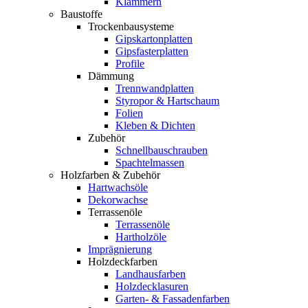
Klammern
Baustoffe
Trockenbausysteme
Gipskartonplatten
Gipsfasterplatten
Profile
Dämmung
Trennwandplatten
Styropor & Hartschaum
Folien
Kleben & Dichten
Zubehör
Schnellbauschrauben
Spachtelmassen
Holzfarben & Zubehör
Hartwachsöle
Dekorwachse
Terrassenöle
Terrassenöle
Hartholzöle
Imprägnierung
Holzdeckfarben
Landhausfarben
Holzdecklasuren
Garten- & Fassadenfarben