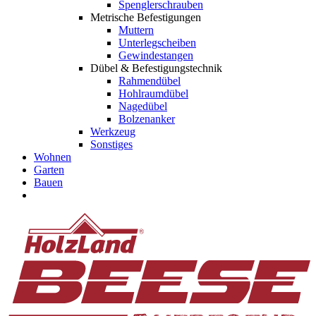
Spenglerschrauben
Metrische Befestigungen
Muttern
Unterlegscheiben
Gewindestangen
Dübel & Befestigungstechnik
Rahmendübel
Hohlraumdübel
Nagedübel
Bolzenanker
Werkzeug
Sonstiges
Wohnen
Garten
Bauen