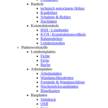
Bauholz
technisch getrocknete Hölzer
Kanthölzer
Schalung & Bohlen
Dachlatten
Konstruktionsholz
BSH / Leimbinder
KVH / Konstruktionsvollholz
Rahmenhölzer
Leimholzstollen
Plattenwerkstoffe
Leimholzplatten
Fichte
Eiche
Buche
Arbeitsplatten
Arbeitsplatten
Wandanschlussleisten
Formteile & Wandanschlüsse
Nischenrückwandplatten
Bügelkanten
Bauplatten
Siebdruck
OSB