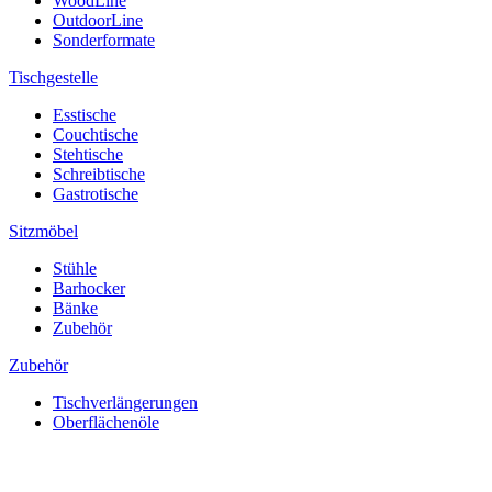
WoodLine
OutdoorLine
Sonderformate
Tischgestelle
Esstische
Couchtische
Stehtische
Schreibtische
Gastrotische
Sitzmöbel
Stühle
Barhocker
Bänke
Zubehör
Zubehör
Tischverlängerungen
Oberflächenöle