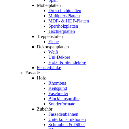
Span
Möbelplatten
Dreischichtplatten
Multiplex-Platten
MDF- & HDF-Platten
Sperrholzplatten
Tischlerplatten
Treppenstufen
Eiche
Dekorspanplatten
Weiß
Uni-Dekore
Holz- & Steindekore
Fensterbänke
Fassade
Holz
Rhombus
Keilspund
Fasebretter
Blockhausprofile
Sonderformate
Zubehör
Fassadenbahnen
Unterkonstruktionen
Schrauben & Dübel