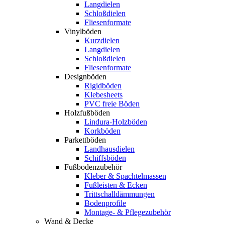
Langdielen
Schloßdielen
Fliesenformate
Vinylböden
Kurzdielen
Langdielen
Schloßdielen
Fliesenformate
Designböden
Rigidböden
Klebesheets
PVC freie Böden
Holzfußböden
Lindura-Holzböden
Korkböden
Parkettböden
Landhausdielen
Schiffsböden
Fußbodenzubehör
Kleber & Spachtelmassen
Fußleisten & Ecken
Trittschalldämmungen
Bodenprofile
Montage- & Pflegezubehör
Wand & Decke