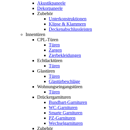
Akustikpaneele
Dekorpaneele
Zubehör
Unterkonstruktionen
Klipse & Klammern
Deckenabschlussleisten
Innentüren
CPL-Türen
Türen
Zargen
Zierbekleidungen
Echtlacktüren
Türen
Glastüren
Türen
Glastürbeschläge
Wohnungseingangstüren
Türen
Drückergarnituren
Bundbart-Garnituren
WC-Garnituren
Smarte Garnituren
PZ-Garnituren
Wechselgarnituren
Zubehör