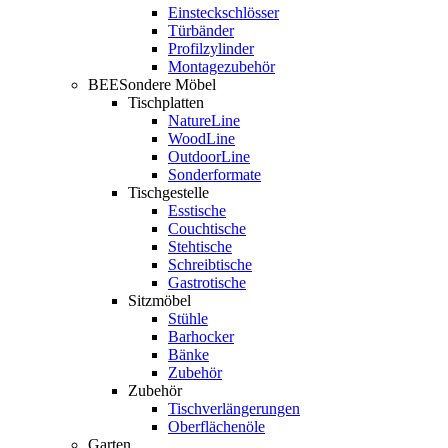
Einsteckschlösser
Türbänder
Profilzylinder
Montagezubehör
BEESondere Möbel
Tischplatten
NatureLine
WoodLine
OutdoorLine
Sonderformate
Tischgestelle
Esstische
Couchtische
Stehtische
Schreibtische
Gastrotische
Sitzmöbel
Stühle
Barhocker
Bänke
Zubehör
Zubehör
Tischverlängerungen
Oberflächenöle
Garten