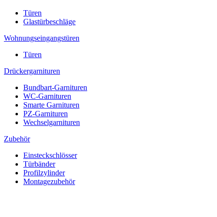
Türen
Glastürbeschläge
Wohnungseingangstüren
Türen
Drückergarnituren
Bundbart-Garnituren
WC-Garnituren
Smarte Garnituren
PZ-Garnituren
Wechselgarnituren
Zubehör
Einsteckschlösser
Türbänder
Profilzylinder
Montagezubehör