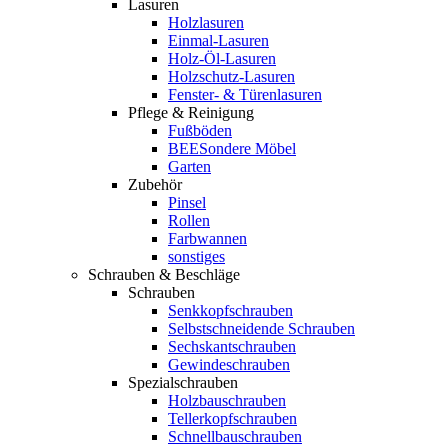
Lasuren
Holzlasuren
Einmal-Lasuren
Holz-Öl-Lasuren
Holzschutz-Lasuren
Fenster- & Türenlasuren
Pflege & Reinigung
Fußböden
BEESondere Möbel
Garten
Zubehör
Pinsel
Rollen
Farbwannen
sonstiges
Schrauben & Beschläge
Schrauben
Senkkopfschrauben
Selbstschneidende Schrauben
Sechskantschrauben
Gewindeschrauben
Spezialschrauben
Holzbauschrauben
Tellerkopfschrauben
Schnellbauschrauben