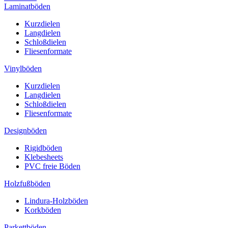
Laminatböden
Kurzdielen
Langdielen
Schloßdielen
Fliesenformate
Vinylböden
Kurzdielen
Langdielen
Schloßdielen
Fliesenformate
Designböden
Rigidböden
Klebesheets
PVC freie Böden
Holzfußböden
Lindura-Holzböden
Korkböden
Parkettböden