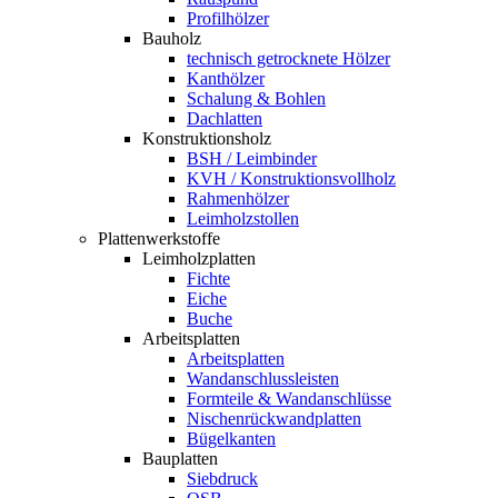
Profilhölzer
Bauholz
technisch getrocknete Hölzer
Kanthölzer
Schalung & Bohlen
Dachlatten
Konstruktionsholz
BSH / Leimbinder
KVH / Konstruktionsvollholz
Rahmenhölzer
Leimholzstollen
Plattenwerkstoffe
Leimholzplatten
Fichte
Eiche
Buche
Arbeitsplatten
Arbeitsplatten
Wandanschlussleisten
Formteile & Wandanschlüsse
Nischenrückwandplatten
Bügelkanten
Bauplatten
Siebdruck