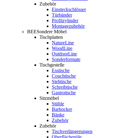
Zubehör
Einsteckschlösser
Türbänder
Profilzylinder
Montagezubehör
BEESondere Möbel
Tischplatten
NatureLine
WoodLine
OutdoorLine
Sonderformate
Tischgestelle
Esstische
Couchtische
Stehtische
Schreibtische
Gastrotische
Sitzmöbel
Stühle
Barhocker
Bänke
Zubehör
Zubehör
Tischverlängerungen
Oberflächenöle