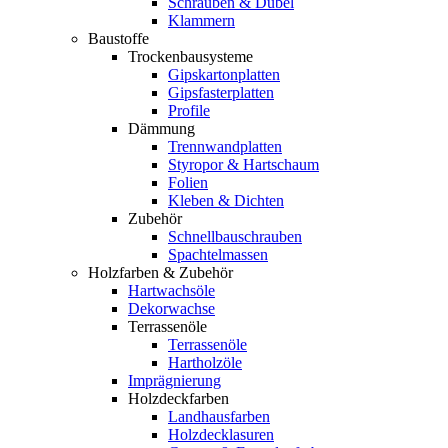
Schrauben & Dübel
Klammern
Baustoffe
Trockenbausysteme
Gipskartonplatten
Gipsfasterplatten
Profile
Dämmung
Trennwandplatten
Styropor & Hartschaum
Folien
Kleben & Dichten
Zubehör
Schnellbauschrauben
Spachtelmassen
Holzfarben & Zubehör
Hartwachsöle
Dekorwachse
Terrassenöle
Terrassenöle
Hartholzöle
Imprägnierung
Holzdeckfarben
Landhausfarben
Holzdecklasuren