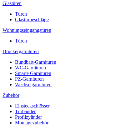
Glastüren
Türen
Glastürbeschläge
Wohnungseingangstüren
Türen
Drückergarnituren
Bundbart-Garnituren
WC-Garnituren
Smarte Garnituren
PZ-Garnituren
Wechselgarnituren
Zubehör
Einsteckschlösser
Türbänder
Profilzylinder
Montagezubehör