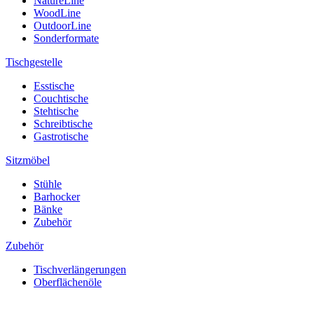
NatureLine
WoodLine
OutdoorLine
Sonderformate
Tischgestelle
Esstische
Couchtische
Stehtische
Schreibtische
Gastrotische
Sitzmöbel
Stühle
Barhocker
Bänke
Zubehör
Zubehör
Tischverlängerungen
Oberflächenöle