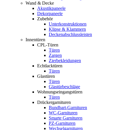
Wand & Decke
Akustikpaneele
Dekorpaneele
Zubehör
Unterkonstruktionen
Klipse & Klammern
Deckenabschlussleisten
Innentüren
CPL-Türen
Türen
Zargen
Zierbekleidungen
Echtlacktüren
Türen
Glastüren
Türen
Glastürbeschläge
Wohnungseingangstüren
Türen
Drückergarnituren
Bundbart-Garnituren
WC-Garnituren
Smarte Garnituren
PZ-Garnituren
Wechselgarnituren