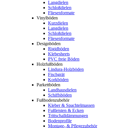
Langdielen
Schloßdielen
Fliesenformate
Vinylböden
Kurzdielen
Langdielen
Schloßdielen
Fliesenformate
Designböden
Rigidböden
Klebesheets
PVC freie Böden
Holzfußböden
Lindura-Holzböden
Fischgrät
Korkböden
Parkettböden
Landhausdielen
Schiffsböden
Fußbodenzubehör
Kleber & Spachtelmassen
Fußleisten & Ecken
Trittschalldämmungen
Bodenprofile
Montage- & Pflegezubehör