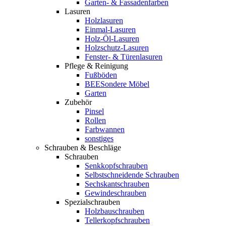
Garten- & Fassadenfarben
Lasuren
Holzlasuren
Einmal-Lasuren
Holz-Öl-Lasuren
Holzschutz-Lasuren
Fenster- & Türenlasuren
Pflege & Reinigung
Fußböden
BEESondere Möbel
Garten
Zubehör
Pinsel
Rollen
Farbwannen
sonstiges
Schrauben & Beschläge
Schrauben
Senkkopfschrauben
Selbstschneidende Schrauben
Sechskantschrauben
Gewindeschrauben
Spezialschrauben
Holzbauschrauben
Tellerkopfschrauben