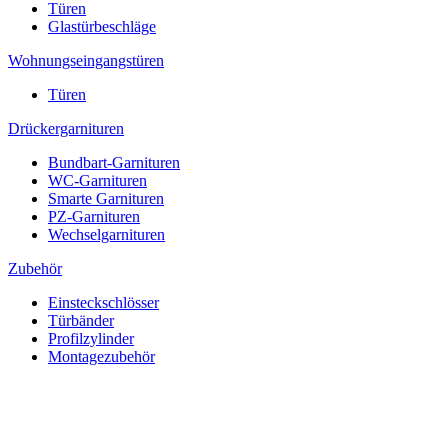
Türen
Glastürbeschläge
Wohnungseingangstüren
Türen
Drückergarnituren
Bundbart-Garnituren
WC-Garnituren
Smarte Garnituren
PZ-Garnituren
Wechselgarnituren
Zubehör
Einsteckschlösser
Türbänder
Profilzylinder
Montagezubehör