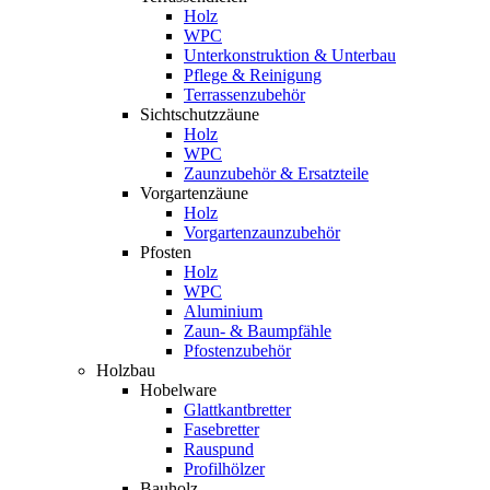
Holz
WPC
Unterkonstruktion & Unterbau
Pflege & Reinigung
Terrassenzubehör
Sichtschutzzäune
Holz
WPC
Zaunzubehör & Ersatzteile
Vorgartenzäune
Holz
Vorgartenzaunzubehör
Pfosten
Holz
WPC
Aluminium
Zaun- & Baumpfähle
Pfostenzubehör
Holzbau
Hobelware
Glattkantbretter
Fasebretter
Rauspund
Profilhölzer
Bauholz