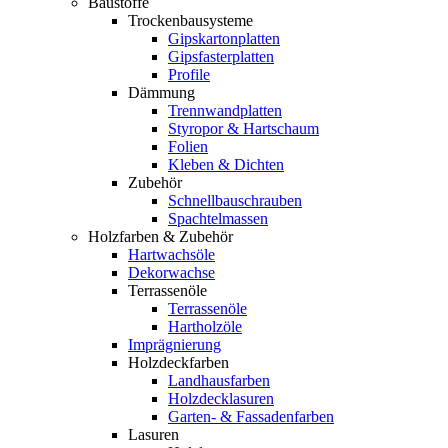
Baustoffe
Trockenbausysteme
Gipskartonplatten
Gipsfasterplatten
Profile
Dämmung
Trennwandplatten
Styropor & Hartschaum
Folien
Kleben & Dichten
Zubehör
Schnellbauschrauben
Spachtelmassen
Holzfarben & Zubehör
Hartwachsöle
Dekorwachse
Terrassenöle
Terrassenöle
Hartholzöle
Imprägnierung
Holzdeckfarben
Landhausfarben
Holzdecklasuren
Garten- & Fassadenfarben
Lasuren