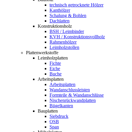
technisch getrocknete Hölzer
Kanthölzer
Schalung & Bohlen
Dachlatten
Konstruktionsholz
BSH / Leimbinder
KVH / Konstruktionsvollholz
Rahmenhölzer
Leimholzstollen
Plattenwerkstoffe
Leimholzplatten
Fichte
Eiche
Buche
Arbeitsplatten
Arbeitsplatten
Wandanschlussleisten
Formteile & Wandanschlüsse
Nischenrückwandplatten
Bügelkanten
Bauplatten
Siebdruck
OSB
Span