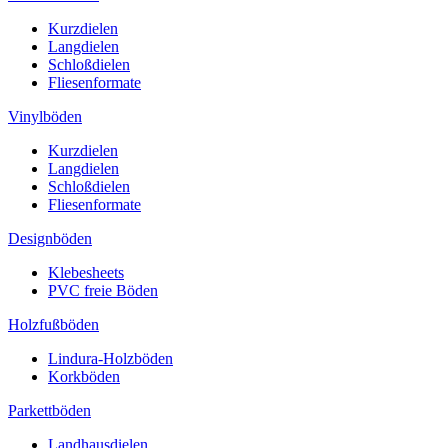
Kurzdielen
Langdielen
Schloßdielen
Fliesenformate
Vinylböden
Kurzdielen
Langdielen
Schloßdielen
Fliesenformate
Designböden
Klebesheets
PVC freie Böden
Holzfußböden
Lindura-Holzböden
Korkböden
Parkettböden
Landhausdielen