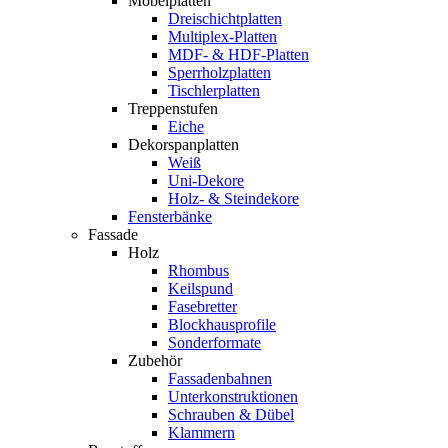
Möbelplatten
Dreischichtplatten
Multiplex-Platten
MDF- & HDF-Platten
Sperrholzplatten
Tischlerplatten
Treppenstufen
Eiche
Dekorspanplatten
Weiß
Uni-Dekore
Holz- & Steindekore
Fensterbänke
Fassade
Holz
Rhombus
Keilspund
Fasebretter
Blockhausprofile
Sonderformate
Zubehör
Fassadenbahnen
Unterkonstruktionen
Schrauben & Dübel
Klammern