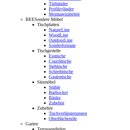
Türbänder
Profilzylinder
Montagezubehör
BEESondere Möbel
Tischplatten
NatureLine
WoodLine
OutdoorLine
Sonderformate
Tischgestelle
Esstische
Couchtische
Stehtische
Schreibtische
Gastrotische
Sitzmöbel
Stühle
Barhocker
Bänke
Zubehör
Zubehör
Tischverlängerungen
Oberflächenöle
Garten
Terrassendielen