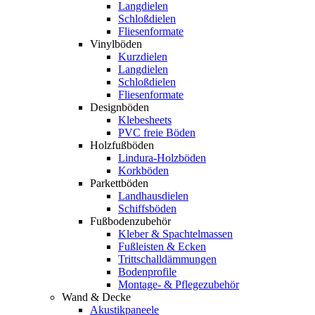
Langdielen
Schloßdielen
Fliesenformate
Vinylböden
Kurzdielen
Langdielen
Schloßdielen
Fliesenformate
Designböden
Klebesheets
PVC freie Böden
Holzfußböden
Lindura-Holzböden
Korkböden
Parkettböden
Landhausdielen
Schiffsböden
Fußbodenzubehör
Kleber & Spachtelmassen
Fußleisten & Ecken
Trittschalldämmungen
Bodenprofile
Montage- & Pflegezubehör
Wand & Decke
Akustikpaneele