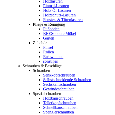
Holzlasuren
Einmal-Lasuren
Holz-Öl-Lasuren
Holzschutz-Lasuren
Fenster- & Türenlasuren
Pflege & Reinigung
Fußböden
BEESondere Möbel
Garten
Zubehör
Pinsel
Rollen
Farbwannen
sonstiges
Schrauben & Beschläge
Schrauben
Senkkopfschrauben
Selbstschneidende Schrauben
Sechskantschrauben
Gewindeschrauben
Spezialschrauben
Holzbauschrauben
Tellerkopfschrauben
Schnellbauschrauben
Spenglerschrauben