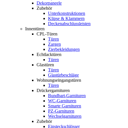
Dekorpaneele
Zubehör
Unterkonstruktionen
Klipse & Klammern
Deckenabschlussleisten
Innentüren
CPL-Türen
Türen
Zargen
Zierbekleidungen
Echtlacktüren
Türen
Glastüren
Türen
Glastürbeschläge
Wohnungseingangstüren
Türen
Drückergarnituren
Bundbart-Garnituren
WC-Garnituren
Smarte Garnituren
PZ-Garnituren
Wechselgarnituren
Zubehör
Einsteckschlösser